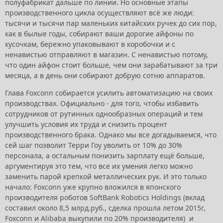
полуфабрикат дальше по линии. Но основные этапы
производственного цикла осуществляют всё же люди:
тысячи и тысячи пар маленьких китайских ручек до сих пор,
как в былые годы, собирают ваши дорогие айфоны по
кусочкам, бережно упаковывают в коробочки и с
ненавистью отправляют в магазин. С ненавистью потому,
что один айфон стоит больше, чем они зарабатывают за три
месяца, а в день они собирают добрую сотню аппаратов.
Глава Foxconn собирается усилить автоматизацию на своих
производствах. Официально - для того, чтобы избавить
сотрудников от рутинных однообразных операций и тем
улучшить условия их труда и снизить процент
производственного брака. Однако мы все догадываемся, что
сей шаг позволит Терри Гоу уволить от 10% до 30%
персонала, а остальным понизить зарплату ещё больше,
аргументируя это тем, что все их умения легко можно
заменить парой крепкой металлических рук. И это только
начало: Foxconn уже крупно вложился в японского
производителя роботов SoftBank Robotics Holdings (вклад
составил около 8,5 млрд.руб., сделка прошла летом 2015г,
Foxconn и Alibaba выкупили по 20% производителя) и