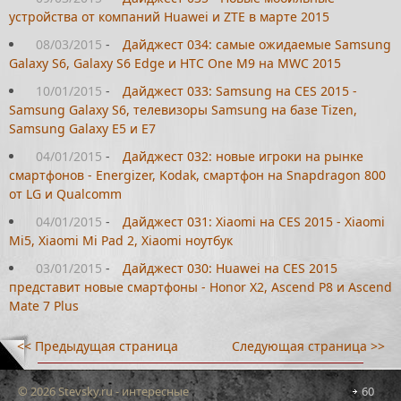
устройства от компаний Huawei и ZTE в марте 2015
08/03/2015
-
Дайджест 034: самые ожидаемые Samsung
Galaxy S6, Galaxy S6 Edge и HTC One M9 на MWC 2015
10/01/2015
-
Дайджест 033: Samsung на CES 2015 -
Samsung Galaxy S6, телевизоры Samsung на базе Tizen,
Samsung Galaxy Е5 и Е7
04/01/2015
-
Дайджест 032: новые игроки на рынке
смартфонов - Energizer, Kodak, смартфон на Snapdragon 800
от LG и Qualcomm
04/01/2015
-
Дайджест 031: Xiaomi на CES 2015 - Xiaomi
Mi5, Xiaomi Mi Pad 2, Xiaomi ноутбук
03/01/2015
-
Дайджест 030: Huawei на CES 2015
представит новые смартфоны - Honor X2, Ascend P8 и Ascend
Mate 7 Plus
<< Предыдущая страница
Следующая страница >>
© 2026 Stevsky.ru - интересные
60