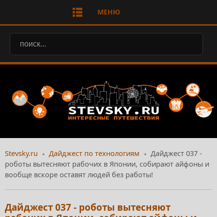
МЕНЮ
Stevsky.ru
Дайджест по технологиям
Дайджест 037 -
роботы вытесняют рабочих в Японии, собирают айфоны и
вообще вскоре оставят людей без работы!
Дайджест 037 - роботы вытесняют