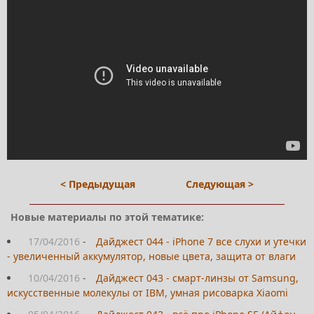
< Предыдущая
Следующая >
Новые материалы по этой тематике:
17/04/2016
-
Дайджест 044 - iPhone 7 все слухи и утечки
- увеличенный аккумулятор, новые цвета, защита от влаги
10/04/2016
-
Дайджест 043 - смарт-линзы от Samsung,
искусственные молекулы от IBM, умная рисоварка Xiaomi