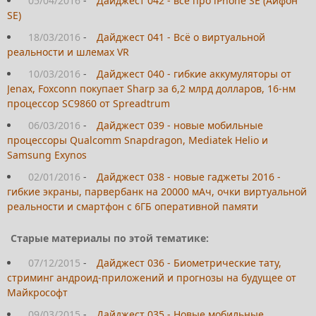
05/04/2016
-
Дайджест 042 - всё про iPhone SE (Айфон
SE)
18/03/2016
-
Дайджест 041 - Всё о виртуальной
реальности и шлемах VR
10/03/2016
-
Дайджест 040 - гибкие аккумуляторы от
Jenax, Foxconn покупает Sharp за 6,2 млрд долларов, 16-нм
процессор SC9860 от Spreadtrum
06/03/2016
-
Дайджест 039 - новые мобильные
процессоры Qualcomm Snapdragon, Mediatek Helio и
Samsung Exynos
02/01/2016
-
Дайджест 038 - новые гаджеты 2016 -
гибкие экраны, парвербанк на 20000 мАч, очки виртуальной
реальности и смартфон с 6ГБ оперативной памяти
Старые материалы по этой тематике:
07/12/2015
-
Дайджест 036 - Биометрические тату,
стриминг андроид-приложений и прогнозы на будущее от
Майкрософт
09/03/2015
-
Дайджест 035 - Новые мобильные