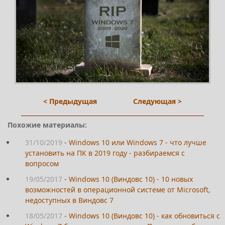
< Предыдущая
Следующая >
Похожие материалы:
31/10/2019
-
Windows 10 или Windows 7 - что лучше
установить на ПК в 2019 году - разбираемся с
вопросом
19/05/2017
-
Windows 10 (Виндовс 10) - 10 новых
возможностей в операционной системе от Microsoft,
недоступных в Виндовс 7
18/05/2017
-
Windows 10 (Виндовс 10) - как обновиться c