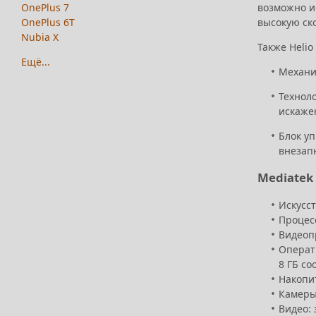
возможно и
OnePlus 7
высокую ск
OnePlus 6T
Nubia X
Также Heli
Ещё...
Механи
Технол
искажен
Блок у
внезап
Mediatek
Искусст
Процесс
Видеопр
Операти
8 ГБ со
Накопи
Камеры:
Видео: 