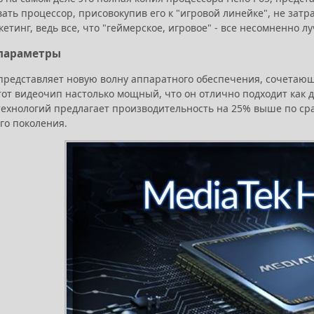
ть процессор, присовокупив его к "игровой линейке", не затрат
кетинг, ведь все, что "геймерское, игровое" - все несомненно л
 параметры
представляет новую волну аппаратного обеспечения, сочетающ
тот видеочип настолько мощный, что он отлично подходит как д
технологий предлагает производительность на 25% выше по ср
го поколения.