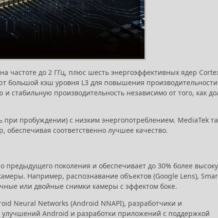
на частоте до 2 ГГц, плюс шесть энергоэффективных ядер Corte
зуют большой кэш уровня L3 для повышения производительности
 и стабильную производительность независимо от того, как до
зь при пробуждении) с низким энергопотреблением. MediaTek т
р, обеспечивая соответственно лучшее качество.
io предыдущего поколения и обеспечивает до 30% более высок
амеры. Например, распознавание объектов (Google Lens), Smar
очные или двойные снимки камеры с эффектом боке.
oid Neural Networks (Android NNAPI), разработчики и
 улучшений Android и разработки приложений с поддержкой