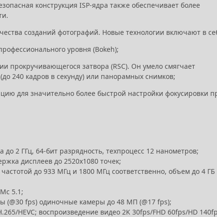
езопасная конструкция ISP-ядра также обеспечивает более
ти.
ачества созданий фотографий. Новые технологии включают в се
рофессионального уровня (Bokeh);
ии прокручивающегося затвора (RSC). Он умело смягчает
(до 240 кадров в секунду) или панорамных снимков;
ицию для значительно более быстрой настройки фокусировки п
та до 2 ГГц, 64-бит разрядность, техпроцесс 12 нанометров;
ержка дисплеев до 2520х1080 точек;
астотой до 933 МГц и 1800 МГц соответственно, объем до 4 ГБ
Mc 5.1;
ы (@30 fps) одиночные камеры до 48 МП (@17 fps);
H.265/HEVC; воспроизведение видео 2K 30fps/FHD 60fps/HD 140fp