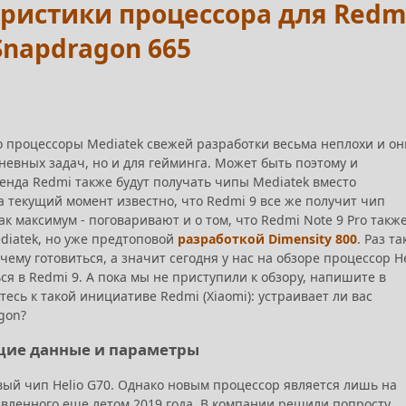
теристики процессора для Redm
Snapdragon 665
то процессоры Mediatek свежей разработки весьма неплохи и он
дневных задач, но и для гейминга. Может быть поэтому и
енда Redmi также будут получать чипы Mediatek вместо
 текущий момент известно, что Redmi 9 все же получит чип
ак максимум - поговаривают и о том, что Redmi Note 9 Pro такж
diatek, но уже предтоповой
разработкой Dimensity 800
. Раз та
 чему готовиться, а значит сегодня у нас на обзоре процессор He
ся в Redmi 9. А пока мы не приступили к обзору, напишите в
тесь к такой инициативе Redmi (Xiaomi): устраивает ли вас
gon?
общие данные и параметры
ый чип Helio G70. Однако новым процессор является лишь на
тавленного еще летом 2019 года. В компании решили попросту