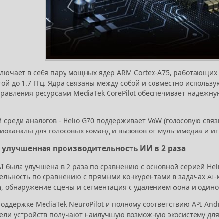
ключает в себя пару мощных ядер ARM Cortex-A75, работающих 
отой до 1.7 ГГц. Ядра связаны между собой и совместно исполь
правления ресурсами MediaTek CorePilot обеспечивает надежную
 среди аналогов - Helio G70 поддерживает VoW (голосовую свя
диоканалы для голосовых команд и вызовов от мультимедиа и иг
 - улучшенная производительность ИИ в 2 раза
I была улучшена в 2 раза по сравнению с основной серией Hel
ельность по сравнению с прямыми конкурентами в задачах AI-к
m, обнаружение сцены и сегментация с удалением фона и один
оддержке MediaTek NeuroPilot и полному соответствию API Andr
ели устройств получают наилучшую возможную экосистему для