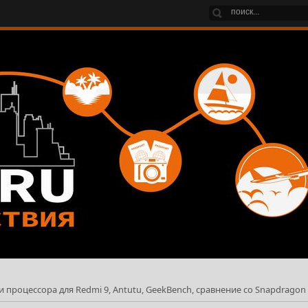
и процессора для Redmi 9, Antutu, GeekBench, сравнение со Snapdragon