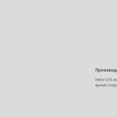
Производ
Helio G70 и
время Snapd