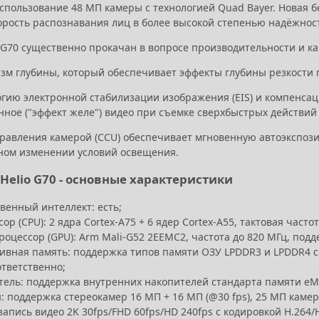
спользование 48 МП камеры с технологией Quad Bayer. Новая б
орость распознавания лиц в более высокой степенью надёжнос
o G70 существенно прокачан в вопросе производительности и к
зм глубины, который обеспечивает эффекты глубины резкости п
огию электронной стабилизации изображения (EIS) и компенсац
ное ("эффект желе") видео при съемке сверхбыстрых действий 
правления камерой (CCU) обеспечивает мгновенную автоэкспоз
ном изменении условий освещения.
 Helio G70 - основные характеристики
венный интеллект: есть;
ор (CPU): 2 ядра Cortex-A75 + 6 ядер Cortex-A55, тактовая часто
оцессор (GPU): Arm Mali-G52 2EEMC2, частота до 820 МГц, подд
вная память: поддержка типов памяти ОЗУ LPDDR3 и LPDDR4 с ч
ответственно;
тель: поддержка внутренних накопителей стандарта памяти eM
 поддержка стереокамер 16 МП + 16 МП (@30 fps), 25 МП камер
запись видео 2K 30fps/FHD 60fps/HD 240fps с кодировкой H.264/