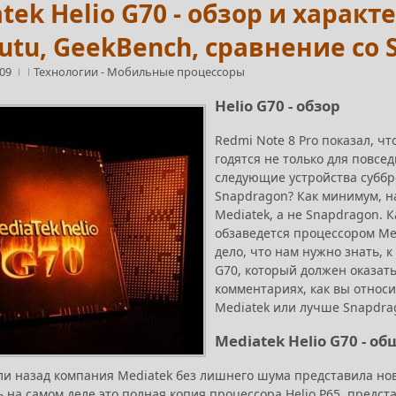
tek Helio G70 - обзор и харак
tutu, GeekBench, сравнение со 
:09
Технологии
-
Мобильные процессоры
Helio G70 - обзор
Redmi Note 8 Pro показал, ч
годятся не только для повсе
следующие устройства суббр
Snapdragon? Как минимум, на
Mediatek, а не Snapdragon. К
обзаведется процессором Me
дело, что нам нужно знать, к
G70, который должен оказать
комментариях, как вы относи
Mediatek или лучше Snapdra
Mediatek Helio G70 - 
ли назад компания Mediatek без лишнего шума представила нов
ь на самом деле это полная копия процессора Helio P65, предс