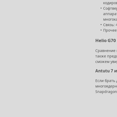
кодиров
Софтве
аппарат
многок
Связь: 
Прочее
Helio G70
Сравнение п
также пред
сможем увид
Antutu 7 
Если брать 
многоядерно
Snapdragon 