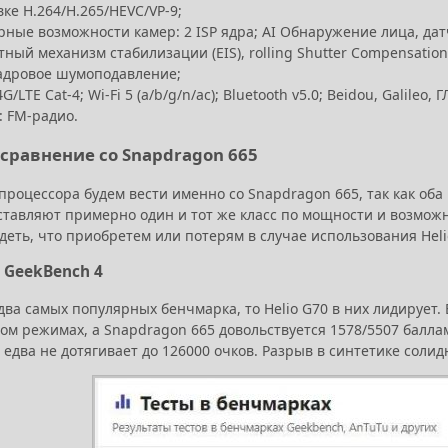
ке H.264/H.265/HEVC/VP-9;
рные возможности камер: 2 ISP ядра; AI Обнаружение лица, дат
ный механизм стабилизации (EIS), rolling Shutter Compensatio
адровое шумоподавление;
4G/LTE Cat-4; Wi-Fi 5 (a/b/g/n/ac); Bluetooth v5.0; Beidou, Galileo,
: FM-радио.
 сравнение со Snapdragon 665
роцессора будем вести именно со Snapdragon 665, так как оба 
ставляют примерно один и тот же класс по мощности и возможн
еть, что приобретем или потерям в случае использования Helio 
и GeekBench 4
два самых популярных бенчмарка, то Helio G70 в них лидирует.
м режимах, а Snapdragon 665 довольствуется 1578/5507 баллами
едва не дотягивает до 126000 очков. Разрыв в синтетике солидн