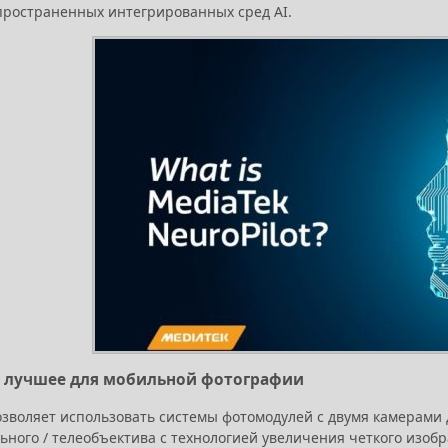
пространенных интегрированных сред AI.
 - лучшее для мобильной фотографии
озволяет использовать системы фотомодулей с двумя камерами 
ьного / телеобъектива с технологией увеличения четкого изоб