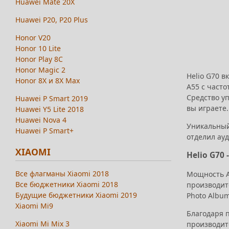
Huawei Mate 20X
Huawei P20, P20 Plus
Honor V20
Honor 10 Lite
Honor Play 8C
Honor Magic 2
Helio G70 в
Honor 8X и 8X Max
A55 с част
Средство у
Huawei P Smart 2019
вы играете.
Huawei Y5 Lite 2018
Huawei Nova 4
Уникальный
Huawei P Smart+
отделил ау
XIAOMI
Helio G70
Все флагманы Xiaomi 2018
Мощность A
Все бюджетники Xiaomi 2018
производит
Будущие бюджетники Xiaomi 2019
Photo Albu
Xiaomi Mi9
Благодаря п
Xiaomi Mi Mix 3
производит