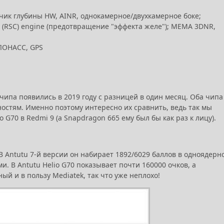
чик глубины HW, AINR, однокамерное/двухкамерное боке;
n (RSC) engine (предотвращение "эффекта желе"); МЕМА 3DNR,
 ГЛОНАСС, GPS
чипа появились в 2019 году с разницей в один месяц. Оба чипа
остям. Именно поэтому интересно их сравнить, ведь так мы
G70 в Redmi 9 (а Snapdragon 665 ему был бы как раз к лицу).
 В Antutu 7-й версии он набирает 1892/6029 баллов в одноядерн
. В Antutu Helio G70 показывает почти 160000 очков, а
ый и в пользу Mediatek, так что уже неплохо!