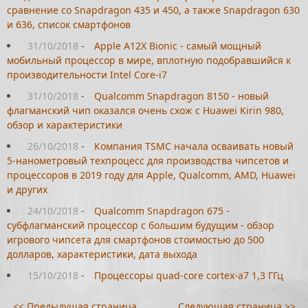
сравнение со Snapdragon 435 и 450, а также Snapdragon 630
и 636, список смартфонов
31/10/2018
-
Apple A12X Bionic - самый мощный
мобильный процессор в мире, вплотную подобравшийся к
производительности Intel Core-i7
31/10/2018
-
Qualcomm Snapdragon 8150 - новый
флагманский чип оказался очень схож с Huawei Kirin 980,
обзор и характеристики
26/10/2018
-
Компания TSMC начала осваивать новый
5-нанометровый техпроцесс для производства чипсетов и
процессоров в 2019 году для Apple, Qualcomm, AMD, Huawei
и других
24/10/2018
-
Qualcomm Snapdragon 675 -
субфлагманский процессор с большим будущим - обзор
игрового чипсета для смартфонов стоимостью до 500
долларов, характеристики, дата выхода
15/10/2018
-
Процессоры quad-core cortex-a7 1,3 ГГц
<< Предыдущая страница
Следующая страница >>