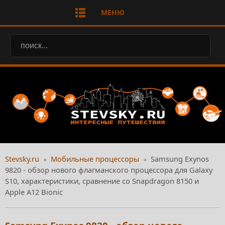
МЕНЮ
Stevsky.ru
Мобильные процессоры
Samsung Exynos
9820 - обзор нового флагманского процессора для Galaxy
S10, характеристики, сравнение со Snapdragon 8150 и
Apple A12 Bionic