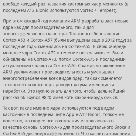
вообще каждый раз названия кастомных ядер меняются (в
последнем A12 Bionic используются Vortex + Tempest).
При этом каждый год компания ARM разрабатывает новые
ядра как для производительного, так и для
энергоэффективного кластера. Так энергосберегающие
Cortex-A53 и Cortex-A57 (были выпущены еще в 2012 году) за
последние годы сменились на Cortex-A55. В свою очередь
мощные ядра Cortex-A72 в течение нескольких лет были
обновлены на Cortex-A73, потом Cortex-A75 и последними
актуальными являются Cortex-A76. С каждым поколением
ARM увеличивает производительность и уменьшает
энергопотребеление всех видов ядер, так как сменяется
техпроцесс и инженеры доводят до ума имеющиеся
наработки. Это нужно знать для того, чтобы дальнейший
рассказ об Exynos 9820 имел хоть какой-нибудь смысл.
Так вот, какие именно ядра используются под видом
кастомных в последнем чипе Apple A12 Bionic, толком не
известно, но скорее всего компания использовала в
качестве основы Cortex-A76 для производительного блока и
Cortex-A55 для энергоэффективного. Что касается компании