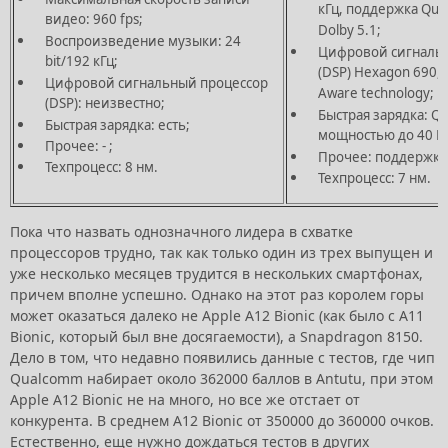
кГц, поддержка Qua
видео: 960 fps;
Dolby 5.1;
Воспроизведение музыки: 24
Цифровой сигналь
bit/192 кГц;
(DSP) Hexagon 690, 
Цифровой сигнальный процессор
Aware technology;
(DSP): неизвестно;
Быстрая зарядка: Qui
Быстрая зарядка: есть;
мощностью до 40 Ва
Прочее: - ;
Прочее: поддержка 
Техпроцесс: 8 нм.
Техпроцесс: 7 нм.
Пока что назвать однозначного лидера в схватке
процессоров трудно, так как только один из трех выпущен и
уже несколько месяцев трудится в нескольких смартфонах,
причем вполне успешно. Однако на этот раз королем горы
может оказаться далеко не Apple A12 Bionic (как было с A11
Bionic, который был вне досягаемости), а Snapdragon 8150.
Дело в том, что недавно появились данные с тестов, где чип
Qualcomm набирает около 362000 баллов в Antutu, при этом
Apple A12 Bionic не на много, но все же отстает от
конкурента. В среднем A12 Bionic от 350000 до 360000 очков.
Естественно, еще нужно дождаться тестов в других