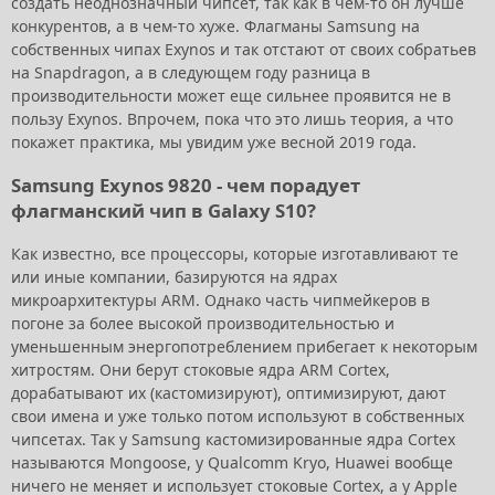
создать неоднозначный чипсет, так как в чем-то он лучше
конкурентов, а в чем-то хуже. Флагманы Samsung на
собственных чипах Exynos и так отстают от своих собратьев
на Snapdragon, а в следующем году разница в
производительности может еще сильнее проявится не в
пользу Exynos. Впрочем, пока что это лишь теория, а что
покажет практика, мы увидим уже весной 2019 года.
Samsung Exynos 9820 - чем порадует
флагманский чип в Galaxy S10?
Как известно, все процессоры, которые изготавливают те
или иные компании, базируются на ядрах
микроархитектуры ARM. Однако часть чипмейкеров в
погоне за более высокой производительностью и
уменьшенным энергопотреблением прибегает к некоторым
хитростям. Они берут стоковые ядра ARM Cortex,
дорабатывают их (кастомизируют), оптимизируют, дают
свои имена и уже только потом используют в собственных
чипсетах. Так у Samsung кастомизированные ядра Cortex
называются Mongoose, у Qualcomm Kryo, Huawei вообще
ничего не меняет и использует стоковые Cortex, а у Apple