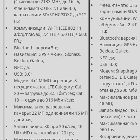
(4 канала) до 2133 MHz, до 16 ГБ;
Флеш-память: UFS 2
Флеш-память: UFS 2.1 или 3.0,
карты памяти SD/SD
карты памяти SD/SDHC/SDXC до 512
Коммуникации: Wi-Fi
ГБ;
a/b/g/n/ac/ad, 2.4 ГГ
Коммуникации: Wi-Fi: IEEE 802.11
ГГц;
a/b/g/n/ac/ad, 2.4 ГГц + 5.0 ГГц + 60.0
Bluetooth: версия 5.
ГГц;
Навигация: GPS + A-
Bluetooth: версия 5.х;
Beidou, Galileo;
Навигация: GPS + A-GPS, Glonass,
NFC: да;
Beidou, Galileo;
USB: 3.0;
NFC: да;
Модем: Snapdragon
USB: 3.0;
сетей 5G, LTE Catego
Модем: 4х4 MIMO, агрегация 8
загрузка до 1,4 Гбит
несущих частот, LTE Category: Cat.
отдача до 200 Мбит
20 — загрузка до 3.5 Гбит/сек; Cat.
Максимальное раз
18 — отдача до 316 Мбит/сек;
48 МП;
Максимальное разрешение
Запись видео: 4K Ul
камеры: 22 МП одиночная ли 16 МП
пикселей) с частото
двойная;
Максимальная скор
Запись видео: 8К при 30 к/сек, 4K
960 fps;
UltraHD с частотой до 120 fps;
Воспроизведение му
Максимальная скорость записи