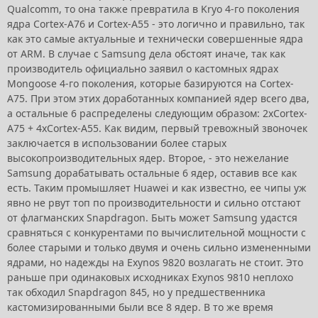
Qualcomm, то она также превратила в Kryo 4-го поколения
ядра Cortex-A76 и Cortex-A55 - это логично и правильно, так
как это самые актуальные и технически совершенные ядра
от ARM. В случае с Samsung дела обстоят иначе, так как
производитель официально заявил о кастомных ядрах
Mongoose 4-го поколения, которые базируются на Cortex-
A75. При этом этих доработанных компанией ядер всего два,
а остальные 6 распределены следующим образом: 2хCortex-
A75 + 4хCortex-A55. Как видим, первый тревожный звоночек
заключается в использовании более старых
высокопроизводительных ядер. Второе, - это нежелание
Samsung дорабатывать остальные 6 ядер, оставив все как
есть. Таким промышляет Huawei и как известно, ее чипы уж
явно не рвут топ по производительности и сильно отстают
от флагманских Snapdragon. Быть может Samsung удастся
сравняться с конкурентами по вычислительной мощности с
более старыми и только двумя и очень сильно измененными
ядрами, но надежды на Exynos 9820 возлагать не стоит. Это
раньше при одинаковых исходниках Exynos 9810 неплохо
так обходил Snapdragon 845, но у предшественника
кастомизированными были все 8 ядер. В то же время