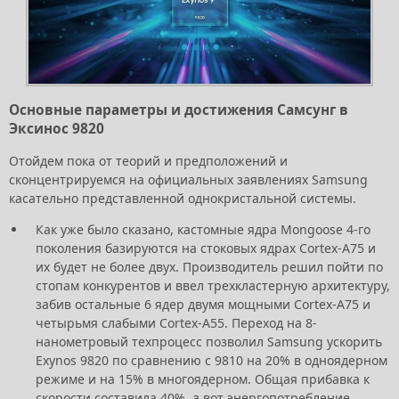
Основные параметры и достижения Самсунг в
Эксинос 9820
Отойдем пока от теорий и предположений и
сконцентрируемся на официальных заявлениях Samsung
касательно представленной однокристальной системы.
Как уже было сказано, кастомные ядра Mongoose 4-го
поколения базируются на стоковых ядрах Cortex-A75 и
их будет не более двух. Производитель решил пойти по
стопам конкурентов и ввел трехкластерную архитектуру,
забив остальные 6 ядер двумя мощными Cortex-A75 и
четырьмя слабыми Cortex-A55. Переход на 8-
нанометровый техпроцесс позволил Samsung ускорить
Exynos 9820 по сравнению с 9810 на 20% в одноядерном
режиме и на 15% в многоядерном. Общая прибавка к
скорости составила 40%, а вот энергопотребление