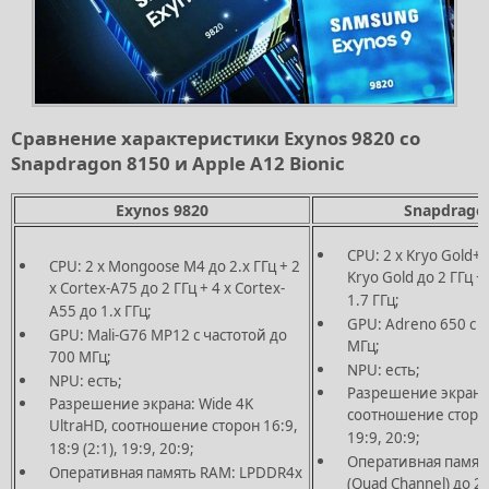
Сравнение характеристики Exynos 9820 со
Snapdragon 8150 и Apple A12 Bionic
Exynos 9820
Snapdrago
CPU: 2 x Kryo Gold+ д
CPU: 2 x Mongoose M4 до 2.х ГГц + 2
Kryo Gold до 2 ГГц + 
х Cortex-A75 до 2 ГГц + 4 х Cortex-
1.7 ГГц;
A55 до 1.х ГГц;
GPU: Adreno 650 с ч
GPU: Mali-G76 MP12 с частотой до
МГц;
700 МГц;
NPU: есть;
NPU: есть;
Разрешение экрана:
Разрешение экрана: Wide 4K
соотношение сторон 
UltraHD, соотношение сторон 16:9,
19:9, 20:9;
18:9 (2:1), 19:9, 20:9;
Оперативная памят
Оперативная память RAM: LPDDR4x
(Quad Channel) до 2