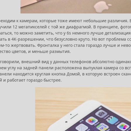
ходим к камерам, которые тоже имеют небольшие различия. В i
учили 12 мегапикселей с той же диафрагмой. В принципе, фото
аться, то можно заметить, что у 6s немного лучше детализация
ть в 4K-разрешении, что безусловно круто. Но вот проблема со
ем-то жертвовать. Фронталка у него стала гораздо лучше и нев
ество цветов, и меньше размытия.
 говорили, внешний вид у данных телефонов абсолютно одинако
нем углу на задней панели расположена выпуклая камера со в
нели находится круглая кнопка Домой, в которую встроен скане
 и работает гораздо быстрее.