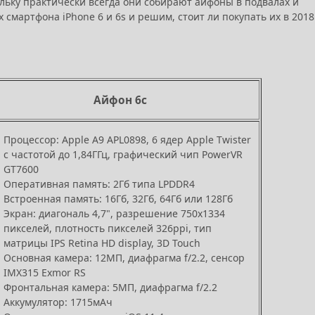
ольку практически всегда они собирают айфоны в подвалах и
 смартфона iPhone 6 и 6s и решим, стоит ли покупать их в 2018
Айфон 6с
Процессор: Apple A9 APL0898, 6 ядер Apple Twister
с частотой до 1,84ГГц, графический чип PowerVR
GT7600
Оперативная память: 2Гб типа LPDDR4
Встроенная память: 16Гб, 32Гб, 64Гб или 128Гб
Экран: диагональ 4,7", разрешение 750х1334
пикселей, плотность пикселей 326ppi, тип
матрицы IPS Retina HD display, 3D Touch
Основная камера: 12МП, диафрагма f/2.2, сенсор
IMX315 Exmor RS
Фронтальная камера: 5МП, диафрагма f/2.2
Аккумулятор: 1715мАч