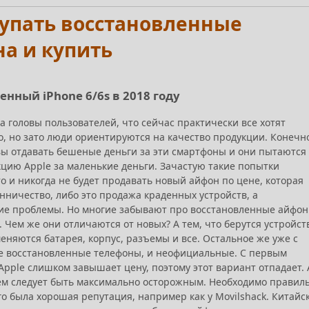
покупать восстановленные
на и купить
енный iPhone 6/6s в 2018 году
а головы пользователей, что сейчас практически все хотят
го, но зато люди ориентируются на качество продукции. Конечн
овы отдавать бешеные деньги за эти смартфоны и они пытаются
кцию Apple за маленькие деньги. Зачастую такие попытки
о и никогда не будет продавать новый айфон по цене, которая
енничество, либо это продажа краденных устройств, а
кие проблемы. Но многие забывают про восстановленные айфон
 Чем же они отличаются от новых? А тем, что берутся устройст
еняются батарея, корпус, разъемы и все. Остальное же уже с
е восстановленные телефоны, и неофициальные. С первым
Apple слишком завышает цену, поэтому этот вариант отпадает. 
ем следует быть максимально осторожным. Необходимо правил
го была хорошая репутация, например как у Movilshack. Китайс