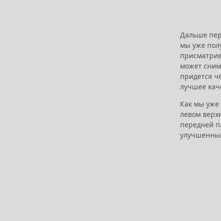
Дальше пере
мы уже пол
присматрив
может снима
придется ч
лучшее кач
Как мы уже
левом верх
передней па
улучшенный