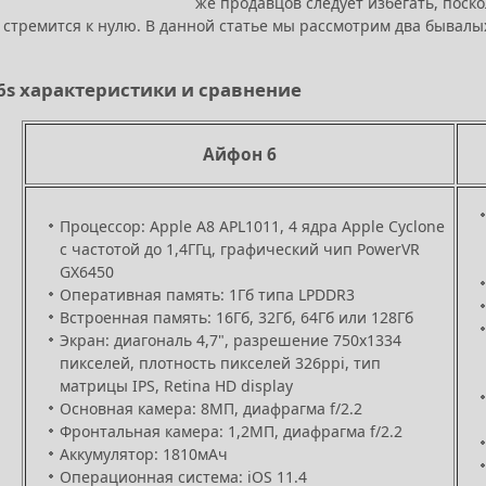
же продавцов следует избегать, поск
 стремится к нулю. В данной статье мы рассмотрим два бывалых
/6s характеристики и сравнение
Айфон 6
Процессор: Apple A8 APL1011, 4 ядра Apple Cyclone
с частотой до 1,4ГГц, графический чип PowerVR
GX6450
Оперативная память: 1Гб типа LPDDR3
Встроенная память: 16Гб, 32Гб, 64Гб или 128Гб
Экран: диагональ 4,7", разрешение 750х1334
пикселей, плотность пикселей 326ppi, тип
матрицы IPS, Retina HD display
Основная камера: 8МП, диафрагма f/2.2
Фронтальная камера: 1,2МП, диафрагма f/2.2
Аккумулятор: 1810мАч
Операционная система: iOS 11.4