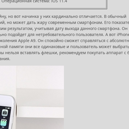
Операционная система: iOS 11.4
ну, но вот начинка у них кардинально отличается. В обычный
кий, но может дать жару современным смартфонам. Его показат
охим результатом, учитывая дату выхода данного смартфона. Он
о подойдет для нетребовательного пользователя. А вот iPhon
околения Apple A9. Он спокойно сможет справляться с абсолют
нной памяти они все одинаковые и пользователь может выбрат
фоны нельзя вставлять флешки, рекомендуем покупать аппарат с 
вания.