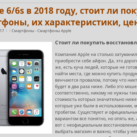
e 6/6s в 2018 году, стоит ли 
фоны, их характеристики, це
:17
Смартфоны
-
Смартфоны Apple
Стоит ли покупать восстановл
Компания Apple на столько затуманил
приобрести себе айфон. Да, это доро
же, есть куча людей, которые не гот
найти места, где можно купить проду
венчаются провалом, потому что никт
будет в два раза ниже. Либо это мош
соответственно, никому не нужны та
стоимость которых значительно ниже.
которые уже были в использовании, м
пробегом. Существуют и официальны
вариантом все понятно, но опять же, 
вот с неофициальным восстановлени
выбрать магазин и важно, чтобы у не