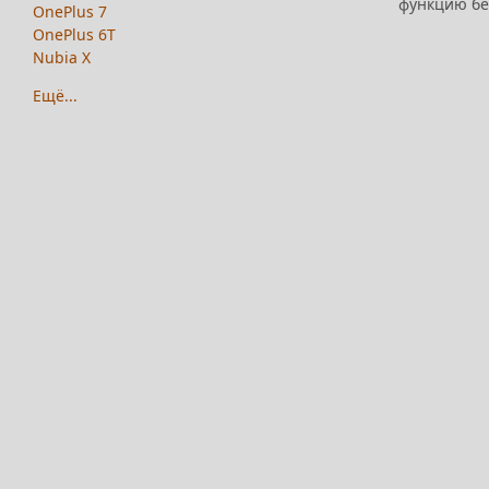
функцию бес
OnePlus 7
OnePlus 6T
Nubia X
Ещё...