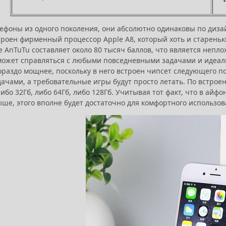
ефоны из одного поколения, они абсолютно одинаковы по дизай
строен фирменный процессор Apple A8, который хоть и старень
 AnTuTu составляет около 80 тысяч баллов, что является непл
может справляться с любыми повседневными задачами и идеальн
ораздо мощнее, поскольку в него встроен чипсет следующего п
ачами, а требовательные игры будут просто летать. По встрое
либо 32Гб, либо 64Гб, либо 128Гб. Учитывая тот факт, что в ай
ыше, этого вполне будет достаточно для комфортного использо