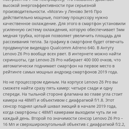
высокой энергоэффективности при серьезной
производительности. «Мозги» у Леново Зет6 Про
действительно мощные, поэтому процессору нужно
качественное охлаждение. Для этого в смартфон установили
усиленную систему охлаждения, которую обеспечивает 5мм
медная трубка, которая позволяет увеличить площадь для
рассеивания тепла. За графику в смартфоне будет отвечать
продвинутое видеядро Qualcomm Adreno 640. В Антуту
Lenovo Z6 Pro вообще всех рвет. В интернете можно найти
скриншоты, где Lenovo Z6 Pro набирает 400 000 очков, что
автоматически поднимает смартфон на первое место в
рейтинге самых мощных андроид-смартфонов 2019 года.
Но не процессором единым. На корпусе Lenovo Z6 Pro вы
сможете найти сразу пять камер: четыре сзади и одну
спереди. На тыльной стороне флагмана во главе угла стоит
камера на 48МП и объективом с диафрагмой f/1.8. Этот
сенсор поднял целый шквал эмоций в начале 2019 года,
когда смартфоны с 48МП камерами выходили чуть ли не
каждый день. Второй по значимости сенсор Lenovo Z6 Pro –
16 Мп и сверхширокоугольный объектив с диафрагмой f/2.2,