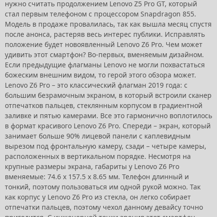
нужно считать продолжением Lenovo Z5 Pro GT, который
стал первым телефоном с процессором Snapdragon 855.
Модель в продаже провалилась, так как вышла месяц спустя
после анонса, растеряв весь интерес публики. Исправлять
положение будет новоявленный Lenovo Z6 Pro. Чем может
удивить этот смартфон? Во-первых, вменяемым дизайном.
Если предыдущие флагманы Lenovo не могли похвастаться
божеским внешним видом, то герой этого обзора может.
Lenovo Z6 Pro – это классический флагман 2019 года: с
большим безрамочным экраном, в который встроили сканер
отпечатков пальцев, стеклянным корпусом в градиентной
заливке и пятью камерами. Все это гармонично воплотилось
в формат красивого Lenovo Z6 Pro. Спереди – экран, который
занимает больше 90% лицевой панели с каплевидным
вырезом под фронтальную камеру, сзади – четыре камеры,
расположенных в вертикальном порядке. Несмотря на
крупные размеры экрана, габариты у Lenovo Z6 Pro
вменяемые: 74.6 х 157.5 х 8.65 мм. Телефон длинный и
тонкий, поэтому пользоваться им одной рукой можно. Так
как корпус у Lenovo Z6 Pro из стекла, он легко собирает
отпечатки пальцев, поэтому чехол данному девайсу точно