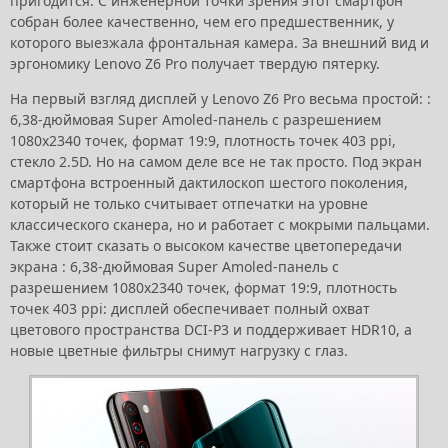
пригодится. С инженерной точки зрения этот смартфон
собран более качественно, чем его предшественник, у
которого выезжала фронтальная камера. За внешний вид и
эргономику Lenovo Z6 Pro получает твердую пятерку.
На первый взгляд дисплей у Lenovo Z6 Pro весьма простой: :
6,38-дюймовая Super Amoled-панель с разрешением
1080х2340 точек, формат 19:9, плотность точек 403 ppi,
стекло 2.5D. Но на самом деле все не так просто. Под экран
смартфона встроенный дактилоскоп шестого поколения,
который не только считывает отпечатки на уровне
классического сканера, но и работает с мокрыми пальцами.
Также стоит сказать о высоком качестве цветопередачи
экрана : 6,38-дюймовая Super Amoled-панель с
разрешением 1080х2340 точек, формат 19:9, плотность
точек 403 ppi: дисплей обеспечивает полный охват
цветового пространства DCI-P3 и поддерживает HDR10, а
новые цветные фильтры снимут нагрузку с глаз.