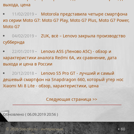
выхода, цена
11/02/2019
-
Motorola представила четыре смартфона
из серии Moto G7: Moto G7 Play, Moto G7 Plus, Moto G7 Power,
Moto G7
04/02/2019
-
ZUK, всё – Lenovo закрыла производство
суббернда
22/01/2019
-
Lenovo A5S (Леново А5С) - обзор и
характеристики аналога Redmi 6A, их сравнение, дата
выхода и цена в России
20/12/2018
-
Lenovo S5 Pro GT - лучший и самый
дешевый смартфон на Snapdragon 660, который утер нос
Xiaomi Mi 8 Lite - обзор, характеристики, цена
Следующая страница >>
Обновлено ( 06.09.2019 20:56 )
© 2026 Stevsky.ru - интересные
60