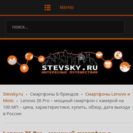
МЕНЮ
Stevsky.ru
Смартфоны Б-брендов
Смартфоны Lenovo и
Moto
Lenovo Z6 Pro – мощный смартфон с камерой на
100 МП – цена, характеристики, купить, обзор, дата выхода
в России