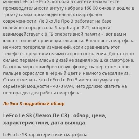
модели LeEco Le Pro 3, которая в синтетическом тесте
производительности антуту набрала 168 00 очков и вошла в
тройку самых производительных смартфонов
современности. Ле Эко Ле Про 3 работает на базе
новейшего процессора Snapdragon 821, который
взаимодействует с 8 ГБ оперативной памяти - вот вам и
ключ к топовой производительности. Внешность смартфона
немного потерпела изменений, если сравнивать этот
телефон с представителями второго поколения. Достаточно
сильно переменилась в дизайне задняя крышка смартфона.
Глазок камеры приобрёл новую форму, сканер отпечатков
пальцев окрасился в чёрный цвет и немного съехал вниз.
Стоит отметить, что LeEco Le Pro 3 имеет аккумулятор
серьёзной мощности - 4070 мАч, чего должно хватить на
полтора-два дня работы смартфона.
Ле Эко 3 подробный обзор
LeEco Le S3 (Леэко Ле С3) - обзор, цена,
характеристики, дата выхода
LeEco Le S3 характеристики смартфона: