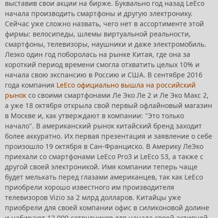
выставив свои акции на бирже. Буквально год назад LeEco
начала производить смартфоны и другую электронику.
Сейчас уже сложно назвать, чего нет в ассортименте этой
фирмы: велосипеды, шлемы виртуальной реальности,
смартфоны, телевизоры, наушники и даже электромобиль.
Леэко один год поборолась на рынке Китая, где она за
короткий период времени смогла отхватить целых 10% и
начала свою экспансию в Россию и США. В сентябре 2016
года компания
LeEco официально вышла на российский
рынок
со своими смартфонами Ле Эко Ле 2 и Ле Эко Макс 2,
а уже 18 октября открыла свой первый офлайновый магазин
в Москве и, как утверждают в компании: "Это только
начало". В американский рынок китайский бренд заходит
более аккуратно. Их первая презентация и заявление о себе
произошло 19 октября в Сан-Франциско. В Америку ЛеЭко
приехали со смартфонами LeEco Pro3 и LeEco S3, а также с
другой своей электроникой. Имя компании теперь чаще
будет мелькать перед глазами американцев, так как LeEco
приобрели хорошо известного им производителя
телевизоров Vizio за 2 млрд долларов. Китайцы уже
приобрели для своей компании офис в силиконовой долине
и набирают 12 000 сотрудников для начала своей активной