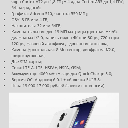
ядра Cortex-A72 до 1,8 ГГц + 4 ядра Cortex-A53 до 1,4 ГГц),
64-разрядный;
Графика: Adreno 510, частота 550 МГц;
ОЗУ: 3 ГБ или 4 ГБ;
Накопитель: 32 или 64ГБ;
Камера тыльная: две 13 МП матрицы (цветная + ч/б),
диафрагма f/2.0, запись видео 4К при 30fps, 720р при
120fps, фазовый автофокус, сдвоенная вспышка;
Камера фронтальная: 8 Мп сенсор, диафрагма f/2.0,
широкоугольная;
Две SIM-карты;
Сети: LTE-A, LTE, HSPA+, HSPA, GSM;
Аккумулятор: 4060 мАч + зарядка Quick Charge 3.0;
Версия ОС: Андроид 6.0.1 + оболочка EUI 5.8;
Цена:13 000-17 000 рублей (зависит от версии).