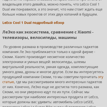
владельцев этого девайса, можно понять, что LeEco Cool 1
Dual им понравился, а это значит, что нам стоит ждать еще
больше новых проектов от этих двух копаний в будущем.
LeEco Cool 1 Dual подробный обзор
ЛеЭко как экосистема, сравнение с Xiaomi -
телевизоры, велосипеды, машины
По уровню размаха в производстве различных гаджетов
компания Ле Эко приближается только к одной фирме -
Сяоми. Xiaomi производит несметное количество
электроники и умных вещей: велосипеды, шлемы
виртуальной реальности, умная одежда, комплектующие
умного дома, дроны и многое другое. Если вы интересуетесь
продукцией компании Сяоми, то мы советуем прочитать
эту
статью
, где мы рассматриваем много интересных гаджетов
от них. Конечно, ЛеЭко еще не достигла того размаха, как
Сяоми, но они уверенно идут по их пути. Сейчас мы
рассмотрим три наиболее интересных продукта от LeEco,
которые должны вас удивить: автомобиль LeEco LeSEE,
велосипед LeEco Le Super Bike и умный телевизор LeEco