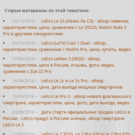
Старые материалы по этой тематике:
24/10/2016
-
LeEco Le S3 (Леэко Ле С3) - обзор новинки,
характеристики, цена, сравнение с Le 2X520, Redmi Note 3
Pro и другими конкурентами
03/10/2016
-
LeEco (LeTV) Cool 1 Dual - обзор,
характеристики, сравнение с Redmi Pro, цена, купить, видео
17/09/2016
-
LeEco LeMax 2 (X820) - обзор,
характеристики, цена в России, отзывы, фото, видео,
сравнение с Zuk Z2 Pro
16/09/2016
-
LeEco Le 2s и Le 2s Pro - обзор,
характеристики, цена, дата выхода мощных смартфонов
15/09/2016
-
LeEco Le Pro 3 - обзор нового флагманского
смартфона, характеристики, цена, фото, дата выхода, видео
20/08/2016
-
Дата старта официальных продаж LeEco в
России - LeEco придут в Россию осенью, обзор смартфона
LeEco Le 2
12/08/2016
-
LeEco Le 2 X520, Le 2 Pro X20 и Le 2 Pro X25 -