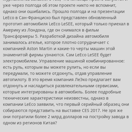
уже через полгода об этом проекте никто не вспомнит,
однако они ошибались. Прошло полгода и на презентации
LeEco в Сан-Франциско был представлен обновленный
прототип автомобиля LeEco LeSEE, который только приехал в
Америку из Лондона, где он снимался в фильм
Трансформеры 5. Разработкой дизайна автомобиля
занималось ателье, которое плотно сотрудничает с
компанией Aston Martin и какие-то черты машин этой
знаменитой фирмы узнаются. Сам LeEco LeSEE будет
электромобилем. Управление машиной комбинированное:
есть руль, которым вы можете рулить, но если вы
передумали, то можете отдохнуть, отдав управление
автопилоту. В это время компания ЛеЭко предлагает вам
отдохнуть и насладиться развлекательными сервисами,
которые интегрированы в автомобиль. Более подробные
технические характеристики неизвестны, однако в
компании LeEco заявили, что первый серийный образец они
собираются представить на выставке CES 2017. Не зря же
они потратили более 2 млрд долларов на постройку завода в
одном из регионов Китая?