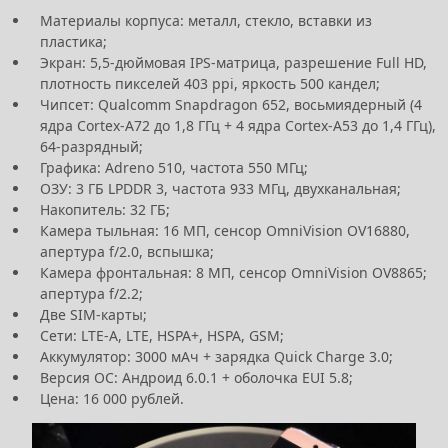
Материалы корпуса: металл, стекло, вставки из
пластика;
Экран: 5,5-дюймовая IPS-матрица, разрешение Full HD,
плотность пикселей 403 ppi, яркость 500 кандел;
Чипсет: Qualcomm Snapdragon 652, восьмиядерный (4
ядра Cortex-A72 до 1,8 ГГц + 4 ядра Cortex-A53 до 1,4 ГГц),
64-разрядный;
Графика: Adreno 510, частота 550 МГц;
ОЗУ: 3 ГБ LPDDR 3, частота 933 МГц, двухканальная;
Накопитель: 32 ГБ;
Камера тыльная: 16 МП, сенсор OmniVision OV16880,
апертура f/2.0, вспышка;
Камера фронтальная: 8 МП, сенсор OmniVision OV8865;
апертура f/2.2;
Две SIM-карты;
Сети: LTE-A, LTE, HSPA+, HSPA, GSM;
Аккумулятор: 3000 мАч + зарядка Quick Charge 3.0;
Версия ОС: Андроид 6.0.1 + оболочка EUI 5.8;
Цена: 16 000 рублей.