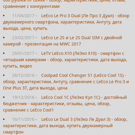
сравнение с конкурентами
11/04/2017
-
LeEco Le Pro 3 Dual (Ле Про 3 Дуал) - обзор
двухкамерного смартфона, характеристики, Антуту, дата
выхода, цена, купить
23/02/2017
-
LeEco Le 2S и Le 2S Dual SIM с двойной
камерой - презентация на MWC 2017
29/01/2017
-
LeTV LeEco X10 (ЛеЭко Х10) - смартфон с
четырьмя камерами - обзор, характеристики, дата выхода,
купить, видео
26/12/2016
-
Coolpad Cool Changer S1 (LeEco Cool 1S) -
обзор, характеристики, Антуту, сравнение с LeEco Le Pro 3 и
One Plus 3T, дата выхода, цена
19/12/2016
-
LeEco Cool 1C (ЛеЭко Кул 1С) - достойный
бюджетник - характеристики, отзывы, цена, обзор,
сравнение с LeEco Cool1
16/11/2016
-
LeEco Le Dual 3 (ЛеЭко Ле Дуал 3) - обзор,
характеристики, дата выхода, купить двухкамерный
смартфон