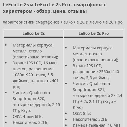
LeEco Le 2s и LeEco Le 2s Pro - смартфоны с
характером - обзор, цена, отзывы
Характеристики смартфонов ЛеЭко Ле 2С и ЛеЭко Ле 2С Про:
LeEco Le 2s
LeEco Le 2s Pro
Материалы корпуса:
Материалы корпуса:
металл, стекло
металл, стекло
(пластиковые вставки);
(пластиковые вставки);
Экран: IPS LCD, 16 млн.
Экран: IPS LCD,
цветов, разрешение
разрешение 2560х1440
1080х1920 точек, 5,5
точек, 5,5 дюймов;
дюймов, плотность 401
Чипсет: Qualcomm
ppi;
Snapdragon 821,
Чипсет: Qualcomm
четырехъядерный 2х 2.4
Snapdragon 820,
ГГц + 2х 2.1 ГГц (Kryo +
четырехъядерный, 2.15
Kryo);
ГГц, Kryo;
ОЗУ: 8ГБ;
ОЗУ: 4 или 6ГБ;
Накопитель: 32ГБ;
Накопитель: 32ГБ;
Камера тыльная: 16 МП