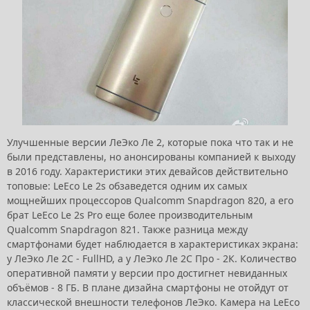
Улучшенные версии ЛеЭко Ле 2, которые пока что так и не
были представлены, но анонсированы компанией к выходу
в 2016 году. Характеристики этих девайсов действительно
топовые: LeEco Le 2s обзаведется одним их самых
мощнейших процессоров Qualcomm Snapdragon 820, а его
брат LeEco Le 2s Pro еще более производительным
Qualcomm Snapdragon 821. Также разница между
смартфонами будет наблюдается в характеристиках экрана:
у ЛеЭко Ле 2С - FullHD, а у ЛеЭко Ле 2С Про - 2К. Количество
оперативной памяти у версии про достигнет невиданных
объёмов - 8 ГБ. В плане дизайна смартфоны не отойдут от
классической внешности телефонов ЛеЭко. Камера на LeEco