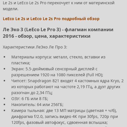
Le 2s и LeEco Le 2s Pro перекочует к ним от материнской
модели.
LeEco Le 2s и LeEco Le 2s Pro подробный обзор
Ле Эко 3 (LeEco Le Pro 3) - флагман компании
2016 - обзор, цена, характеристики
Характеристики ЛеЭко Ле Про 3:
Материалы корпуса: металл, стекло, вставки из
пластика;
Экран: 5.5-дюймовый сенсорный дисплей с
разрешением 1920 на 1080 пикселей (Full HD);
Чипсет: Snapdragon 821 входят 4 кастомных ядра Kryo, 2
из которых работают на частоте 2,19 ГГц, а дуэт других
разогнан до 2,34 ГГц;
ОЗУ: 6 ГБ или 8 ГБ;
Накопитель: 64 или 256ГБ;
Камера тыльная: две 13 МП матрицы (цветная + ч/б),
диафрагма f/2.0, запись видео 4К при 30fps, 720р при
120fps, фазовый автофокус, сдвоенная вспышка;