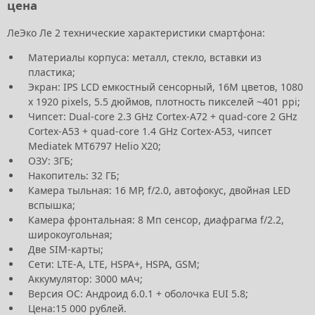
цена
ЛеЭко Ле 2 технические характеристики смартфона:
Материалы корпуса: металл, стекло, вставки из
пластика;
Экран: IPS LCD емкостный сенсорный, 16M цветов, 1080
x 1920 pixels, 5.5 дюймов, плотность пикселей ~401 ppi;
Чипсет: Dual-core 2.3 GHz Cortex-A72 + quad-core 2 GHz
Cortex-A53 + quad-core 1.4 GHz Cortex-A53, чипсет
Mediatek MT6797 Helio X20;
ОЗУ: 3ГБ;
Накопитель: 32 ГБ;
Камера тыльная: 16 MP, f/2.0, автофокус, двойная LED
вспышка;
Камера фронтальная: 8 Мп сенсор, диафрагма f/2.2,
широкоугольная;
Две SIM-карты;
Сети: LTE-A, LTE, HSPA+, HSPA, GSM;
Аккумулятор: 3000 мАч;
Версия ОС: Андроид 6.0.1 + оболочка EUI 5.8;
Цена:15 000 рублей.