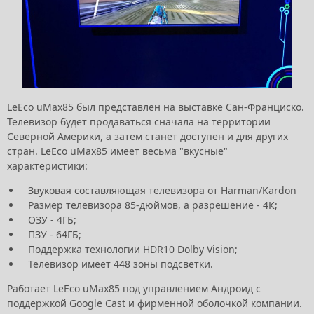
LeEco uMax85 был представлен на выставке Сан-Франциско.
Телевизор будет продаваться сначала на территории
Северной Америки, а затем станет доступен и для других
стран. LeEco uMax85 имеет весьма "вкусные"
характеристики:
Звуковая составляющая телевизора от Harman/Kardon
Размер телевизора 85-дюймов, а разрешение - 4К;
ОЗУ - 4ГБ;
ПЗУ - 64ГБ;
Поддержка технологии HDR10 Dolby Vision;
Телевизор имеет 448 зоны подсветки.
Работает LeEco uMax85 под управлением Андроид с
поддержкой Google Cast и фирменной оболочкой компании.