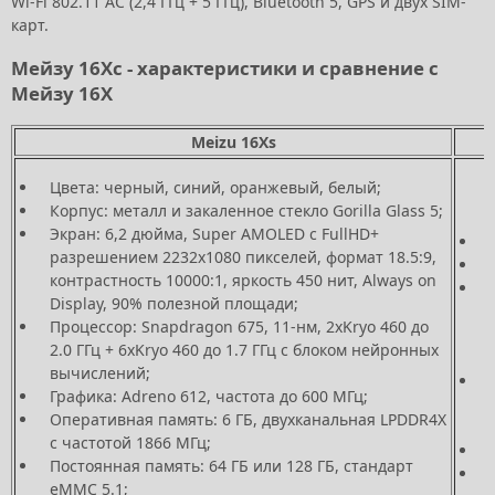
Wi-Fi 802.11 AC (2,4 ГГц + 5 ГГц), Bluetooth 5, GPS и двух SIM-
карт.
Мейзу 16Хс - характеристики и сравнение с
Мейзу 16Х
Meizu 16Xs
Цвета: черный, синий, оранжевый, белый;
Корпус: металл и закаленное стекло Gorilla Glass 5;
Экран: 6,2 дюйма, Super AMOLED с FullHD+
разрешением 2232х1080 пикселей, формат 18.5:9,
контрастность 10000:1, яркость 450 нит, Always on
Display, 90% полезной площади;
Процессор: Snapdragon 675, 11-нм, 2хKryo 460 до
2.0 ГГц + 6хKryo 460 до 1.7 ГГц с блоком нейронных
вычислений;
Графика: Adreno 612, частота до 600 МГц;
Оперативная память: 6 ГБ, двухканальная LPDDR4X
с частотой 1866 МГц;
Постоянная память: 64 ГБ или 128 ГБ, стандарт
eMMC 5.1;