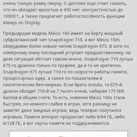
очень тонкую рамку сверху. О дисплее еще стоит сказать,
что он обладает яркостью в 450 нит, контрастностью до
10000:1, а также предлагает работоспособность функции
Always on Display.
Предыдущая модель Meizu 16X имеет на борту мощный
субфлагманский чип Snapdragon 710, а вот Meizu 16Xs
оборудован более новым чипом Snapdragon 675. B хотя по
номерному знаку последний уступает предшественнику, на
деле ситуация обстоит совсем иначе. Snapdragon 710 лучше
675-го дракона только по графике, да и то не критично.
Snapdragon 675 лучше 710-го по скорости работы памяти,
процессорных ядер, а также по показателям в
синтетических бенчмарках. Если брать Antutu, то 675-й
дракон обходит 710-й на 7 тысяч очков, набирая 175 000
баллов в общем счете. То есть, новинка Meizu 16Xs стала
быстрее, но немного слабее в играх, хотя разницу не
заметят даже заядлые игроки, ведь телефон получился
игровым. Памяти аппарат предлагает либо 6/64 ГБ, либо
6/128 ГБ, а вот карты памяти не поддерживаются.