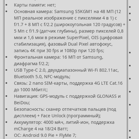
Карты памяти: нет;
Основная камера: Samsung S5KGM1 на 48 МП (12
МП реальное изображение с пикселями 4 в 1) с
f/1.7 + 8 МП с f/2.2 (широкоугольная 120 градусов) +
5 Мп с f/1.9 (датчик глубины), размер пикселей 0,8
мкм и 1,6 мкм в режиме SuperPixel, OIS (цифровая
стабилизация), фазовый Dual Pixel автофокус,
запись 4К при 30 fps и 1080р при 120 fps;
Фронтальная камера: 16 МП от Samsung,
диафрагма f/2.2;
USB Type-C 2.0, двухдиапазонный Wi-Fi 802.11ac,
Bluetooth 5.0, NFC-модуль;
Связь: 2 nano SIM-карты, поддержка 4G LTE Cat.16
до 1000 Мбит/с;
Навигация: GPS-модуль с поддержкой GLONASS и
BeiDou;
Безопасность: сканер отпечатков пальцев (под
дисплеем) + Face Unlock (программный);
Аккумулятор: 4000 мАч, литий-ион, поддержка
mCharge 4 на 18/24 Ватт;
ОС: Android 9.0 Pie + FlyMe 7;