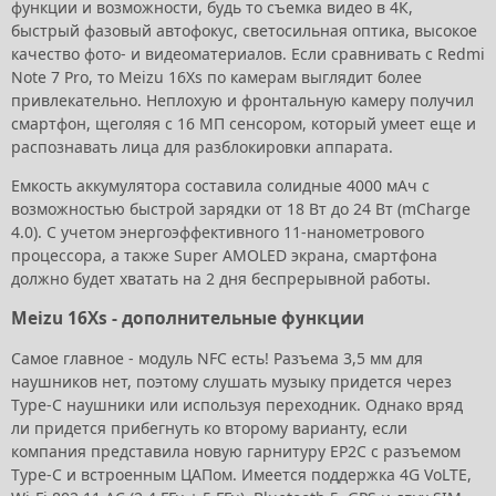
функции и возможности, будь то съемка видео в 4К,
быстрый фазовый автофокус, светосильная оптика, высокое
качество фото- и видеоматериалов. Если сравнивать с Redmi
Note 7 Pro, то Meizu 16Xs по камерам выглядит более
привлекательно. Неплохую и фронтальную камеру получил
смартфон, щеголяя с 16 МП сенсором, который умеет еще и
распознавать лица для разблокировки аппарата.
Емкость аккумулятора составила солидные 4000 мАч с
возможностью быстрой зарядки от 18 Вт до 24 Вт (mCharge
4.0). С учетом энергоэффективного 11-нанометрового
процессора, а также Super AMOLED экрана, смартфона
должно будет хватать на 2 дня беспрерывной работы.
Meizu 16Xs - дополнительные функции
Самое главное - модуль NFC есть! Разъема 3,5 мм для
наушников нет, поэтому слушать музыку придется через
Type-C наушники или используя переходник. Однако вряд
ли придется прибегнуть ко второму варианту, если
компания представила новую гарнитуру EP2C с разъемом
Type-C и встроенным ЦАПом. Имеется поддержка 4G VoLTE,