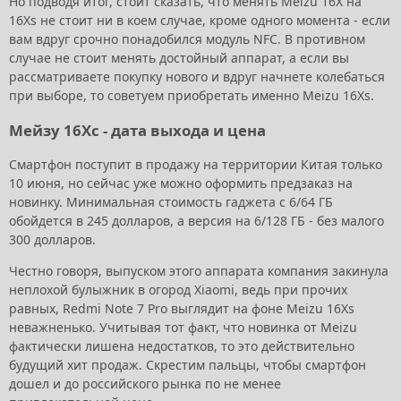
Но подводя итог, стоит сказать, что менять Meizu 16X на
16Xs не стоит ни в коем случае, кроме одного момента - если
вам вдруг срочно понадобился модуль NFC. В противном
случае не стоит менять достойный аппарат, а если вы
рассматриваете покупку нового и вдруг начнете колебаться
при выборе, то советуем приобретать именно Meizu 16Xs.
Мейзу 16Хс - дата выхода и цена
Смартфон поступит в продажу на территории Китая только
10 июня, но сейчас уже можно оформить предзаказ на
новинку. Минимальная стоимость гаджета с 6/64 ГБ
обойдется в 245 долларов, а версия на 6/128 ГБ - без малого
300 долларов.
Честно говоря, выпуском этого аппарата компания закинула
неплохой булыжник в огород Xiaomi, ведь при прочих
равных, Redmi Note 7 Pro выглядит на фоне Meizu 16Xs
неважненько. Учитывая тот факт, что новинка от Meizu
фактически лишена недостатков, то это действительно
будущий хит продаж. Скрестим пальцы, чтобы смартфон
дошел и до российского рынка по не менее