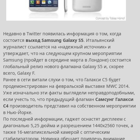
Недавно в Twitter появилась информация о том, когда
состоится
выход Samsung Galaxy S5
. Итальянский
журналист ссылается на «надежный источник» и
утверждает, что на следующем крупном мероприятии
Samsung (пройдет в середине марта в Лондоне) состоится
глобальный релиз нового флагмана Galaxy S5 и, скорее
всего, Galaxy F.
Ранее в сети витали слухи о том, что Галакси С5 будет
продемонстрирован на февральской выставке MWC 2014.
Уже изначально эти факты выглядели неправдоподобными,
если учесть то, что предыдущий флагман
Самсунг Галакси
С4
производитель представил на собственном мероприятии
в Нью-Йорке.
По последней информации, гаджет оснастят дисплеем с
диагональю 5,25 дюйма и разрешением 1440x2560 точек, а
также 16-мегапиксельной камерой с оптическим
стабилизатором. Новинка обещает привлечь внимание