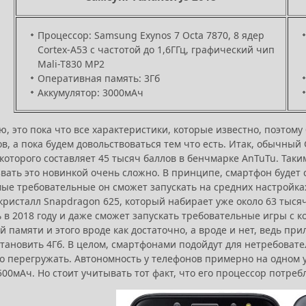
Процессор: Samsung Exynos 7 Octa 7870, 8 ядер
Cortex-A53 с частотой до 1,6ГГц, графический чип
Mali-T830 MP2
Оперативная память: 3Гб
Аккумулятор: 3000мАч
ю, это пока что все характеристики, которые известно, поэто
в, а пока будем довольствоваться тем что есть. Итак, обычный
которого составляет 45 тысяч баллов в бенчмарке AnTuTu. Таким
вать это новинкой очень сложно. В принципе, смартфон будет 
ые требовательные он сможет запускать на средних настройках 
ристалл Snapdragon 625, который набирает уже около 63 тысяч 
ь в 2018 году и даже сможет запускать требовательные игры с 
 памяти и этого вроде как достаточно, а вроде и нет, ведь пр
тановить 4Гб. В целом, смартфонами подойдут для нетребовате
о перегружать. Автономность у телефонов примерно на одном ур
00мАч. Но стоит учитывать тот факт, что его процессор потре