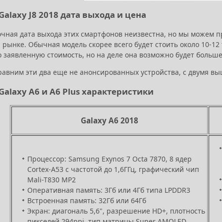
alaxy J8 2018 дата выхода и цена
очная дата выхода этих смартфонов неизвестна, но мы можем 
 рынке. Обычная модель скорее всего будет стоить около 10-12 
 заявленную стоимость, но на деле она возможно будет больше
равним эти два еще не анонсированных устройства, с двумя в
Galaxy A6 и A6 Plus характеристики
Galaxy A6 2018
Процессор: Samsung Exynos 7 Octa 7870, 8 ядер
Cortex-A53 с частотой до 1,6ГГц, графический чип
Mali-T830 MP2
Оперативная память: 3Гб или 4Гб типа LPDDR3
Встроенная память: 32Гб или 64Гб
Экран: диагональ 5,6", разрешение HD+, плотность
пикселей 294ppi, тип матрицы Super AMOLED