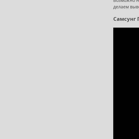
Возможно н
делаем выв
Самсунг Г