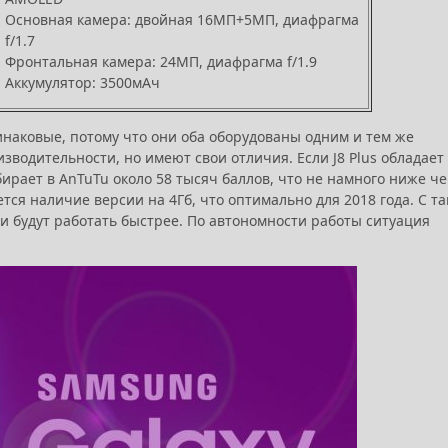
Основная камера: двойная 16МП+5МП, диафрагма
f/1.7
Фронтальная камера: 24МП, диафрагма f/1.9
Аккумулятор: 3500мАч
инаковые, потому что они оба оборудованы одним и тем же
оизводительности, но имеют свои отличия. Если J8 Plus обладает
бирает в AnTuTu около 58 тысяч баллов, что не намного ниже че
ся наличие версии на 4Гб, что оптимально для 2018 года. С т
и будут работать быстрее. По автономности работы ситуация