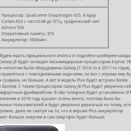
Процессор: Qualcomm Snapdragon 625, 8 ядер
Cortex-A53 с частотой до 2ГГц, графический чип
Adreno 506
Оперативная память: 3Гб
Аккумулятор: 3500мАч
му будем ждать официального анонса и подробно разберем кажд
 Galaxy J8 будет оснащен восьмиядерным процессором Exynos 78
 чипсетом были оборудованы Galaxy J7 2016-го и 2017-го годов,
справляться с повседневными задачами, но вот с играми ему бу
графики, не больше. А вот в модель Plus будет встроен более
баллов. С таким процессором Galaxy J8 Plus будет уверенно се
комфортным фреймрейтом. В оба телефона будет установлено 3Г
иложения в 2018 году кушают очень много, поэтому было бы
льных пользователей и будут уверенно держаться на плаву, есл
овне, даже не смотря на то, что в версии Plus аккумулятор
бляет больше энергии и сам смартфон будет больше.