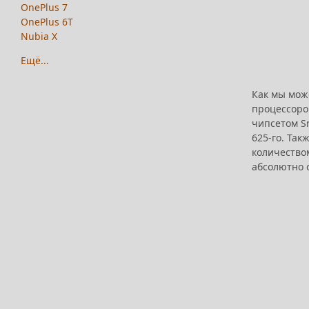
OnePlus 7
OnePlus 6T
Nubia X
Ещё...
Как мы мож
процессором
чипсетом Sn
625-го. Так
количество
абсолютно 