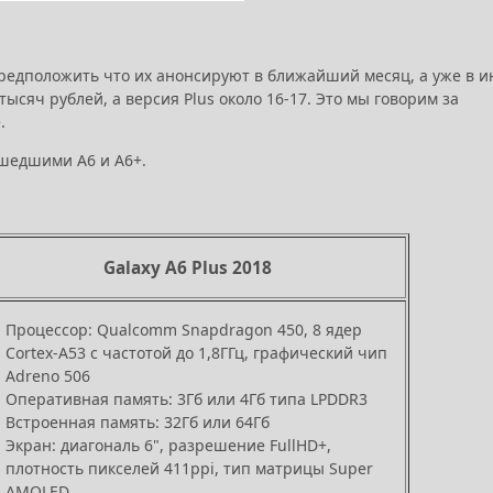
предположить что их анонсируют в ближайший месяц, а уже в 
тысяч рублей, а версия Plus около 16-17. Это мы говорим за
.
ышедшими A6 и A6+.
Galaxy A6 Plus 2018
Процессор: Qualcomm Snapdragon 450, 8 ядер
Cortex-A53 с частотой до 1,8ГГц, графический чип
Adreno 506
Оперативная память: 3Гб или 4Гб типа LPDDR3
Встроенная память: 32Гб или 64Гб
Экран: диагональ 6", разрешение FullHD+,
плотность пикселей 411ppi, тип матрицы Super
AMOLED