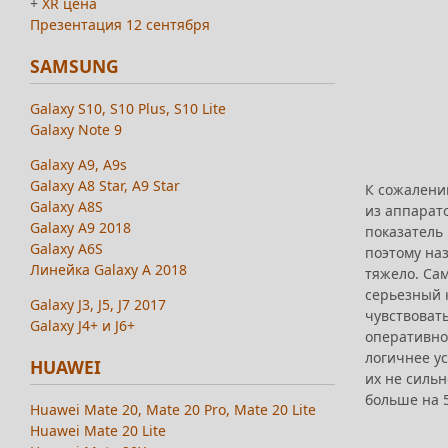
+
XR цена
Презентация 12 сентября
SAMSUNG
Galaxy S10, S10 Plus, S10 Lite
Galaxy Note 9
Galaxy A9, A9s
Galaxy A8 Star, A9 Star
К сожалени
Galaxy A8S
из аппарато
Galaxy A9 2018
показатель 
Galaxy A6S
поэтому наз
Линейка Galaxy A 2018
тяжело. Сам
серьезный к
Galaxy J3, J5, J7 2017
чувствоват
Galaxy J4+ и J6+
оперативной
логичнее ус
HUAWEI
их не сильн
больше на 5
Huawei Mate 20, Mate 20 Pro, Mate 20 Lite
Huawei Mate 20 Lite