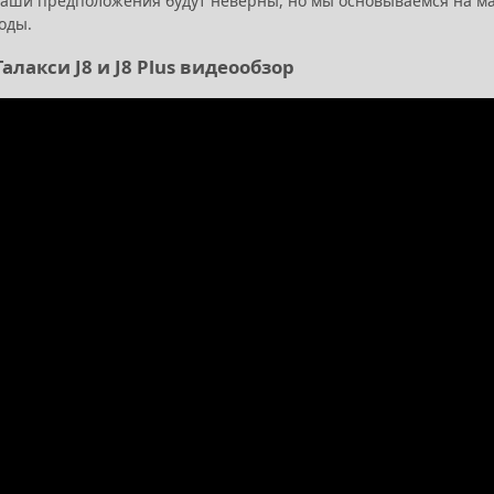
аши предположения будут неверны, но мы основываемся на мал
оды.
алакси J8 и J8 Plus видеообзор