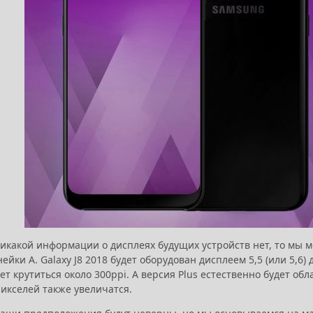
икакой информации о дисплеях будущих устройств нет, то мы м
ейки A. Galaxy J8 2018 будет оборудован дисплеем 5,5 (или 5,
ет крутиться около 300ppi. А версия Plus естественно будет о
пикселей также увеличатся.