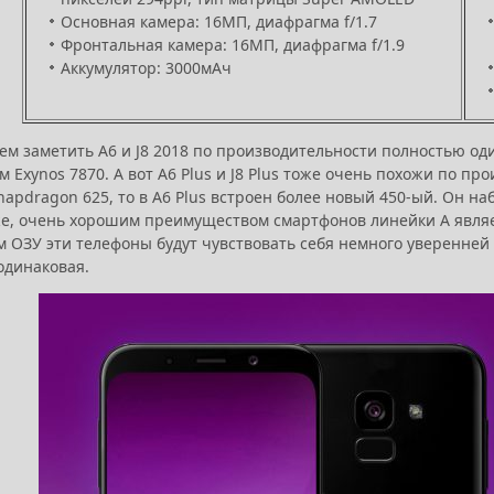
Основная камера: 16МП, диафрагма f/1.7
Фронтальная камера: 16МП, диафрагма f/1.9
Аккумулятор: 3000мАч
ем заметить A6 и J8 2018 по производительности полностью од
 Exynos 7870. А вот A6 Plus и J8 Plus тоже очень похожи по пр
apdragon 625, то в A6 Plus встроен более новый 450-ый. Он на
же, очень хорошим преимуществом смартфонов линейки A являет
м ОЗУ эти телефоны будут чувствовать себя немного уверенней 
одинаковая.