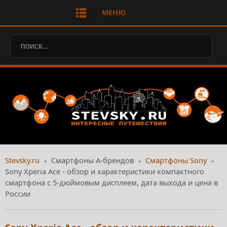
МЕНЮ
Stevsky.ru
Смартфоны А-брендов
Смартфоны Sony
Sony Xperia Ace - обзор и характеристики компактного
смартфона с 5-дюймовым дисплеем, дата выхода и цена в
России