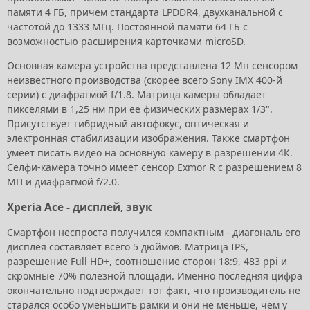
памяти 4 ГБ, причем стандарта LPDDR4, двухканальной с
частотой до 1333 МГц. Постоянной памяти 64 ГБ с
возможностью расширения карточками microSD.
Основная камера устройства представлена 12 Мп сенсором
неизвестного производства (скорее всего Sony IMX 400-й
серии) с диафрагмой f/1.8. Матрица камеры обладает
пикселями в 1,25 нм при ее физических размерах 1/3".
Присутствует гибридный автофокус, оптическая и
электронная стабилизации изображения. Также смартфон
умеет писать видео на основную камеру в разрешении 4К.
Селфи-камера точно имеет сенсор Exmor R с разрешением 8
МП и диафрагмой f/2.0.
Xperia Ace - дисплей, звук
Смартфон неспроста получился компактным - диагональ его
дисплея составляет всего 5 дюймов. Матрица IPS,
разрешение Full HD+, соотношение сторон 18:9, 483 ppi и
скромные 70% полезной площади. Именно последняя цифра
окончательно подтверждает тот факт, что производитель не
старался особо уменьшить рамки и они не меньше, чем у