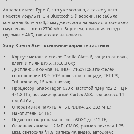
Аппарат имеет Type-C, что уже хорошо, а также у него
имеется модуль NFC и Bluetooth 5-й версии. Не забыла
компания Sony и о 3,5 мм джеке, хотя на аккумуляторе явно
смухлевала - всего 2700 мАч. Впрочем, компания всегда
мудрила с АКБ, так что это не новость.
Sony Xperia Ace - основные характеристики
Корпус: металл и стекло Gorilla Glass 6, защита от воды,
влаги и пыли (IPX5, IPX8, IP6X);
Дисплей: 5 дюймов, FullHD+, 2160x1080 пикселей,
соотношение 18:9, 70% полезной площади, TFT IPS,
Trilluminous, 16 млн цветов;
Процессор: Snapdragon 630 с частотой ядер 4x2.2 ГГц и
4х1.8 ГГц, восьмииядерный Cortex-A53, техпроцесс 14
нм, 64 бит;
Оперативная память: 4 ГБ LPDDR4, 2х1333 МГц;
Накопитель: 64 ГБ;
Поддержка карт памяти: microSDXC до 512 ГБ;
Основная камера: 12 МП, CMOS, размер пикселя 1,25
мкм, светосила f/1.8, запись 4K видео, автофокус,