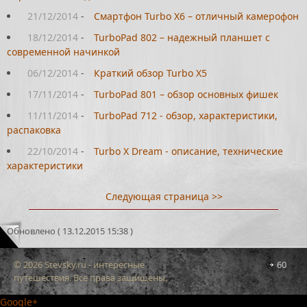
21/12/2014
-
Смартфон Turbo X6 – отличный камерофон
18/12/2014
-
TurboPad 802 – надежный планшет с
современной начинкой
06/12/2014
-
Краткий обзор Turbo X5
17/11/2014
-
TurboPad 801 – обзор основных фишек
11/11/2014
-
TurboPad 712 - обзор, характеристики,
распаковка
22/10/2014
-
Turbo X Dream - описание, технические
характеристики
Следующая страница >>
Обновлено ( 13.12.2015 15:38 )
© 2026 Stevsky.ru - интересные
60
путешествия. Все права защищены.
Google+