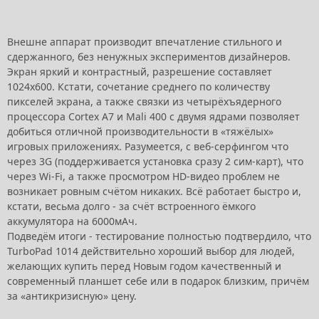
Внешне аппарат производит впечатление стильного и
сдержанного, без ненужных экспериментов дизайнеров.
Экран яркий и контрастный, разрешение составляет
1024х600. Кстати, сочетание среднего по количеству
пикселей экрана, а также связки из четырёхъядерного
процессора Cortex A7 и Mali 400 с двумя ядрами позволяет
добиться отличной производительности в «тяжёлых»
игровых приложениях. Разумеется, с веб-серфингом что
через 3G (поддерживается установка сразу 2 сим-карт), что
через Wi-Fi, а также просмотром HD-видео проблем не
возникает ровным счётом никаких. Всё работает быстро и,
кстати, весьма долго - за счёт встроенного ёмкого
аккумулятора на 6000мАч.
Подведём итоги - тестирование полностью подтвердило, что
TurboPad 1014 действительно хороший выбор для людей,
желающих купить перед Новым годом качественный и
современный планшет себе или в подарок близким, причём
за «антикризисную» цену.