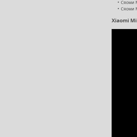
Сяоми М
Сяоми М
Xiaomi Mi