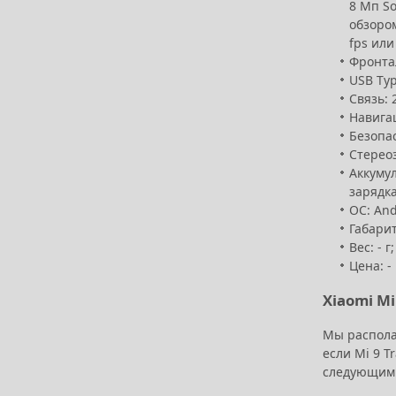
8 Мп So
обзором
fps или
Фронтал
USB Typ
Связь: 
Навигац
Безопас
Стереоз
Аккумул
зарядка
ОС: And
Габарит
Вес: - г;
Цена: -
Xiaomi Mi
Мы распола
если Mi 9 T
следующим