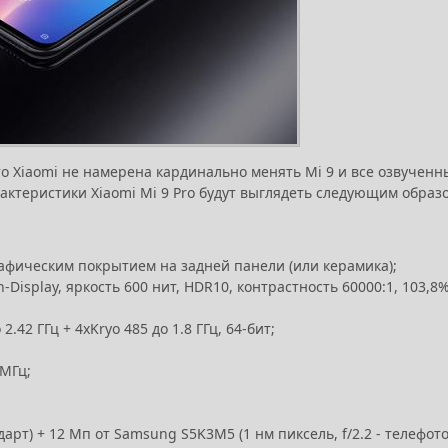
то Xiaomi не намерена кардинально менять Mi 9 и все озвученн
актеристики Xiaomi Mi 9 Pro будут выглядеть следующим образ
графическим покрытием на задней панели (или керамика);
Display, яркость 600 нит, HDR10, контрастность 60000:1, 103,8
2.42 ГГц + 4xKryo 485 до 1.8 ГГц, 64-бит;
 МГц;
дарт) + 12 Мп от Samsung S5K3M5 (1 нм пиксель, f/2.2 - телефото