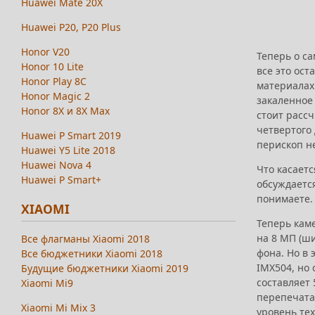
Huawei Mate 20X
Huawei P20, P20 Plus
Honor V20
Теперь о с
Honor 10 Lite
все это ост
Honor Play 8C
материалах 
Honor Magic 2
закаленное 
Honor 8X и 8X Max
стоит рассч
четвертого
Huawei P Smart 2019
перископ не
Huawei Y5 Lite 2018
Huawei Nova 4
Что касаетс
Huawei P Smart+
обсуждается
понимаете.
XIAOMI
Теперь каме
на 8 МП (ши
Все флагманы Xiaomi 2018
фона. Но в 
Все бюджетники Xiaomi 2018
IMX504, но 
Будущие бюджетники Xiaomi 2019
составляет 
Xiaomi Mi9
перепечатал
Xiaomi Mi Mix 3
уровень те