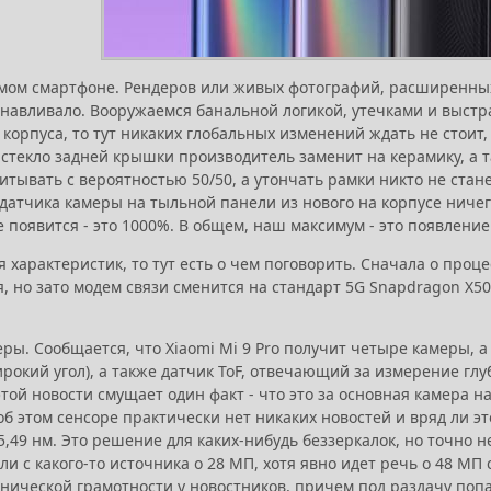
амом смартфоне. Рендеров или живых фотографий, расширенных 
анавливало. Вооружаемся банальной логикой, утечками и выстр
корпуса, то тут никаких глобальных изменений ждать не стоит,
стекло задней крышки производитель заменит на керамику, а та
итывать с вероятностью 50/50, а утончать рамки никто не стане
 датчика камеры на тыльной панели из нового на корпусе ничег
 появится - это 1000%. В общем, наш максимум - это появлени
я характеристик, то тут есть о чем поговорить. Сначала о проце
, но зато модем связи сменится на стандарт 5G Snapdragon X50 
ры. Сообщается, что Xiaomi Mi 9 Pro получит четыре камеры, а и
рокий угол), а также датчик ToF, отвечающий за измерение гл
этой новости смущает один факт - что это за основная камера н
об этом сенсоре практически нет никаких новостей и вряд ли эт
5,49 нм. Это решение для каких-нибудь беззеркалок, но точно 
и с какого-то источника о 28 МП, хотя явно идет речь о 48 МП 
хнической грамотности у новостников, причем под раздачу поп