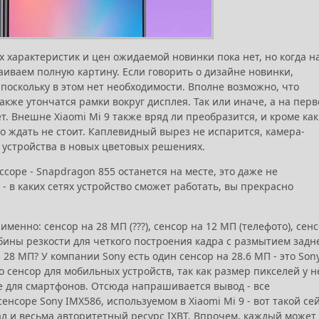
характеристик и цен ожидаемой новинки пока нет, но когда н
аиваем полную картину. Если говорить о дизайне новинки,
 поскольку в этом нет необходимости. Вполне возможно, что
кже утончатся рамки вокруг дисплея. Так или иначе, а на перв
т. Внешне Xiaomi Mi 9 также вряд ли преобразится, и кроме как
о ждать не стоит. Каплевидный вырез не испарится, камера-
е устройства в новых цветовых решениях.
ссоре - Snapdragon 855 останется на месте, это даже не
- в каких сетях устройство сможет работать, вы прекрасно
менно: сенсор на 28 МП (???), сенсор на 12 МП (телефото), сен
убины резкости для четкого построения кадра с размытием задн
а 28 МП? У компании Sony есть один сенсор на 28.6 МП - это Son
о сенсор для мобильных устройств, так как размер пикселей у н
не для смартфонов. Отсюда напрашивается вывод - все
сенсоре Sony IMX586, используемом в Xiaomi Mi 9 - вот такой се
ал и весьма авторитетный ресурс IXBT. Впрочем, каждый может