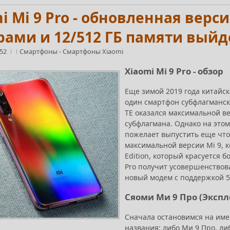
i Mi 9 Pro - обновленная вер
ами и 12/512 ГБ памяти выйд
:52
Смартфоны
-
Смартфоны Xiaomi
Xiaomi Mi 9 Pro - обзор
Еще зимой 2019 года китайс
один смартфон субфлагманско
TE оказался максимальной ве
субфлагмана. Однако на этом 
пожелает выпустить еще что-
максимальной версии Mi 9, к
Edition, который красуется
Pro получит усовершенствов
новый модем с поддержкой 5
Сяоми Ми 9 Про (Экспл
Сначала остановимся на имен
названия: либо Ми 9 Про, л