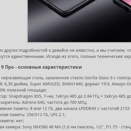
х других подробностей о девайсе не известно, а мы считаем, ч
утся единственными. Исходя из этого, полные технические хар
9 Про - основные характеристики
 нержавеющая сталь, закаленное стекло Gorilla Glass 6 с голо
: 6,39 дюйма, Super AMOLED, 3040х1440, формат 19:9, Always-On-
90% полезной площади;
ор: Snapdragon 855, 7-нм, 1хKryo 485 до 2.84 ГГц + 3хKryo 485 до 
коритель: Adreno 640, частота до 700 МГц;
вная память: 8 или 12 ГБ, два канала LPDDR4X с частотой 2133
ная память: 256/512 ГБ, UFS 2.1;
амяти: нет;
я камера: Sony IMX586 48 Мп (1,6 нм пиксель, 1/2", f/1.75 - стан