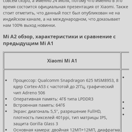
совсем скоро, а именно 24 июля, потому что именно в это
время состоится официальная презентация от Xiaomi. Также
стоит отметить, что данный пост был опубликован не на
индийском канале, а на международном, что доказывает
нам 100% выход новинки.
Mi A2 обзор, характеристики и сравнение с
предыдущим Mi A1
Xiaomi Mi A1
Процессор: Qualcomm Snapdragon 625 MSM8953, 8
ядер Cortex-A53 с частотой до 2ГГц, графический
чип Adreno 506
Оперативная память: 4Гб типа LPDDR3
Встроенная память: 64Гб
Экран: диагональ 5,5", разрешение FullHD,
плотность пикселей 401ppi, тип матрицы IPS,
защита Gorilla Glass 3
Основная камера: двойная 12МП+12МП, диафрагма