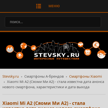
МЕНЮ
Stevsky.ru
Смартфоны А-брендов
Смартфоны Xiaomi
Xiaomi Mi A2 (Сяоми Ми А2) - стала известна дата анонса
нового смартфона, характеристики и дата выхода
Xiaomi Mi A2 (Сяоми Ми А2) - стала