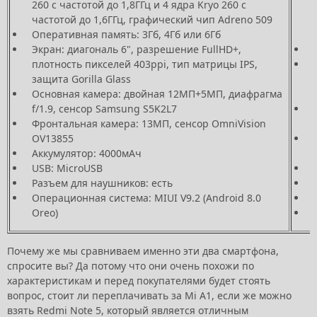
260 с частотой до 1,8ГГц и 4 ядра Kryo 260 с
частотой до 1,6ГГц, графический чип Adreno 509
Оперативная память: 3Гб, 4Гб или 6Гб
Экран: диагональ 6", разрешение FullHD+,
плотность пикселей 403ppi, тип матрицы IPS,
защита Gorilla Glass
Основная камера: двойная 12МП+5МП, диафрагма
f/1.9, сенсор Samsung S5K2L7
Фронтальная камера: 13МП, сенсор OmniVision
OV13855
Аккумулятор: 4000мАч
USB: MicroUSB
Разъем для наушников: есть
Операционная система: MIUI V9.2 (Android 8.0
Oreo)
Почему же мы сравниваем именно эти два смартфона,
спросите вы? Да потому что они очень похожи по
характеристикам и перед покупателями будет стоять
вопрос, стоит ли переплачивать за Mi A1, если же можно
взять Redmi Note 5, который является отличным