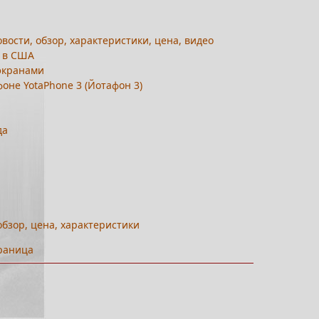
новости, обзор, характеристики, цена, видео
ж в США
 экранами
оне YotaPhone 3 (Йотафон 3)
да
обзор, цена, характеристики
раница