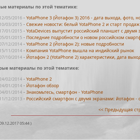
ые материалы по этой тематике:
12/05/2016
-
YotaPhone 3 (Йотафон 3) 2016 - дата выхода, фото, 
10/03/2015
-
Свежие новости: белый YotaPhone 2 и старт прода
17/01/2015
-
YotaDevices выпустит российский планшет с двумя
05/01/2015
-
Последние подробности о новом российском смартф
07/12/2014
-
YotaPhone 2 (Йотафон 2): новые подробности
15/11/2014
-
Компания YotaPhone вышла на индийский рынок
07/10/2014
-
Йотафон 2 (YotaPhone 2) характеристики, дата выхо
рые материалы по этой тематике:
24/02/2014
-
YotaPhone 2
24/01/2014
-
Йотафон обзор
04/01/2014
-
Знакомьтесь, смартфон - YotaPhone
11/12/2013
-
Российский смартфон с двумя экранами: йотафон - 
<< Предыдущая ст
9.12.2017 05:44 )