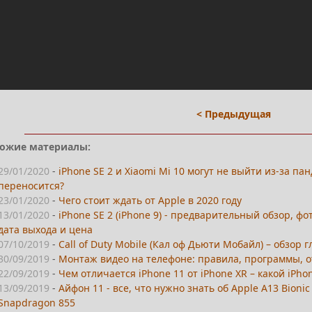
< Предыдущая
ожие материалы:
29/01/2020
-
iPhone SE 2 и Xiaomi Mi 10 могут не выйти из-за п
переносится?
23/01/2020
-
Чего стоит ждать от Apple в 2020 году
13/01/2020
-
iPhone SE 2 (iPhone 9) - предварительный обзор, ф
дата выхода и цена
07/10/2019
-
Call of Duty Mobile (Кал оф Дьюти Мобайл) – обзор
30/09/2019
-
Монтаж видео на телефоне: правила, программы, 
22/09/2019
-
Чем отличается iPhone 11 от iPhone XR – какой iPho
13/09/2019
-
Айфон 11 - все, что нужно знать об Apple A13 Bioni
Snapdragon 855