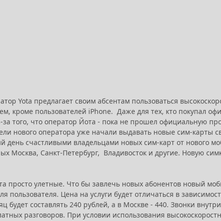
атор Yota предлагает своим абсентам пользоваться высокоско
сем, кроме пользователей iPhone. Даже для тех, кто покупал о
-за того, что оператор Йота - пока не прошел официальную пр
ли нового оператора уже начали выдавать новые сим-карты сво
й день счастливыми владельцами новых сим-карт от нового мо
рых Москва, Санкт-Петербург, Владивосток и другие. Новую сим
а просто улетные. Что бы завлечь новых абонентов новый мо
я пользователя. Цена на услуги будет отличаться в зависимост
яц будет составлять 240 рублей, а в Москве - 440. Звонки внут
латных разговоров. При условии использования высокоскоростн