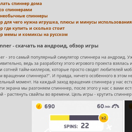
елать спиннер дома
со спиннерами
 необычные спиннеры
р для чего нужна игрушка, плюсы и минусы использования
р где купить и сколько стоит
р мемы и комиксы на русском
inner - скачать на андроид, обзор игры
ner - это самый популярный симулятор спиннера на андроид. У
ивительно, ведь за разработку этого игрового проекта взялась
и сотней тайм-киллеров, которые просто сводят любителей моб
 вращении спиннера?". И правда, ничего особенного в этом нет
ельный момент. На каждый заход вращения спиннера у нас ест
и экрана мы разгоняем спинннер, после этого у нас с вами ес
ой - растянуть свайпы во времени. Цель игры - крутить спинне