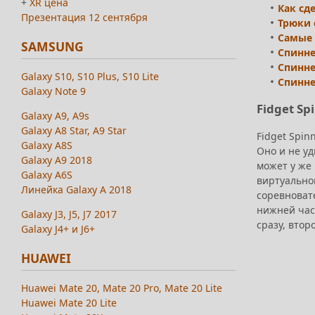
+
XR цена
Как сд
Презентация 12 сентября
Трюки 
Самые
SAMSUNG
Спинне
Спинне
Galaxy S10, S10 Plus, S10 Lite
Спинне
Galaxy Note 9
Fidget Sp
Galaxy A9, A9s
Galaxy A8 Star, A9 Star
Fidget Spin
Galaxy A8S
Оно и не уд
Galaxy A9 2018
может у же 
Galaxy A6S
виртуальном
Линейка Galaxy A 2018
соревноват
нижней част
Galaxy J3, J5, J7 2017
сразу, втор
Galaxy J4+ и J6+
HUAWEI
Huawei Mate 20, Mate 20 Pro, Mate 20 Lite
Huawei Mate 20 Lite