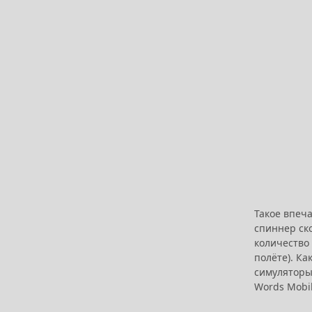
Такое впеча
спиннер ск
количество
полёте). Ка
симуляторы
Words Mobil