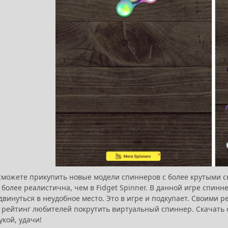
сможете прикупить новые модели спиннеров с более крутыми ск
 более реалистична, чем в Fidget Spinner. В данной игре спинн
двинуться в неудобное место. Это в игре и подкупает. Своими 
 рейтинг любителей покрутить виртуальный спиннер. Скачать с
кой, удачи!