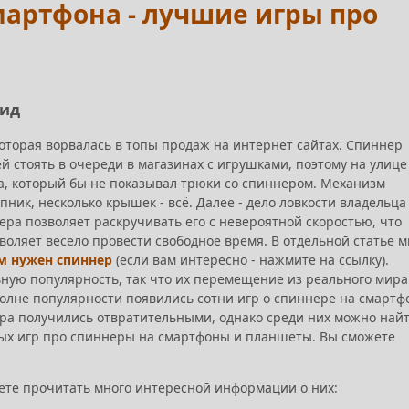
мартфона - лучшие игры про
оид
 которая ворвалась в топы продаж на интернет сайтах. Спиннер
 стоять в очереди в магазинах с игрушками, поэтому на улице
а, который бы не показывал трюки со спиннером. Механизм
ник, несколько крышек - всё. Далее - дело ловкости владельца
ра позволяет раскручивать его с невероятной скоростью, что
воляет весело провести свободное время. В отдельной статье 
м нужен спиннер
(если вам интересно - нажмите на ссылку).
ую популярность, так что их перемещение из реального мира
волне популярности появились сотни игр о спиннере на смартф
ра получились отвратительными, однако среди них можно най
утых игр про спиннеры на смартфоны и планшеты. Вы сможете
ете прочитать много интересной информации о них: