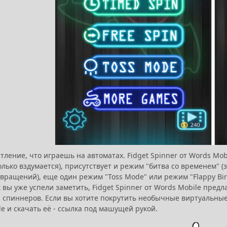
тление, что играешь на автоматах. Fidget Spinner от Words Mobi
олько вздумается), присутствует и режим "битва со временем"
 вращений), еще один режим "Toss Mode" или режим "Flappy Bi
к вы уже успели заметить, Fidget Spinner от Words Mobile пре
 спиннеров. Если вы хотите покрутить необычные виртуальные 
e и скачать её - ссылка под машущей рукой.