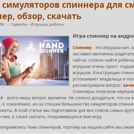
 симуляторов спиннера для с
ер, обзор, скачать
:56
Гаджеты
-
Игрушки, роботы
Игра спиннер на андр
Спиннер
- это игрушка-хит,
заставил миллионы родителей
сейчас сложно найти ребенк
игрушки очень прост: подшип
игрушки. Конструкция спинне
успокаивает владельца и поз
рассматривали вопрос:
заче
Спиннеры получили нереальн
й - всего-лишь вопрос времени. Не сложно догадаться, что на 
. К сожалению, из-за спешки большинство симуляторов спинне
оекты. В этой статье мы подготовили для все список самых кр
 них, а также скачать, понравившуюся вам игру.
понравилась тема спиннеров, поэтому на нашем сайте вы смож