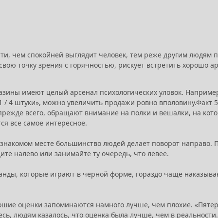
ати, чем спокойней выглядит человек, тем реже другим людям 
 свою точку зрения с горячностью, рискует встретить хорошо 
азины имеют целый арсенал психологических уловок. Например, 
1 / 4 штуки», можно увеличить продажи ровно вполовину.Факт 
режде всего, обращают внимание на полки и вешалки, на кото
ся все самое интересное.
езнакомом месте большинство людей делает поворот направо. По
ите налево или занимайте ту очередь, что левее.
манды, которые играют в черной форме, гораздо чаще наказыва
рошие оценки запоминаются намного лучше, чем плохие. «Пятерк
сь, людям казалось, что оценка была лучше, чем в реальности.