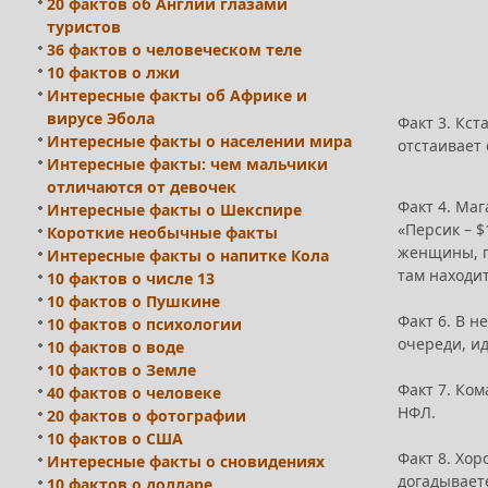
20 фактов об Англии глазами
туристов
36 фактов о человеческом теле
10 фактов о лжи
Интересные факты об Африке и
вирусе Эбола
Факт 3. Кст
Интересные факты о населении мира
отстаивает
Интересные факты: чем мальчики
отличаются от девочек
Факт 4. Маг
Интересные факты о Шекспире
«Персик – $
Короткие необычные факты
женщины, п
Интересные факты о напитке Кола
там находит
10 фактов о числе 13
10 фактов о Пушкине
Факт 6. В н
10 фактов о психологии
очереди, ид
10 фактов о воде
10 фактов о Земле
Факт 7. Ко
40 фактов о человеке
НФЛ.
20 фактов о фотографии
10 фактов о США
Факт 8. Хо
Интересные факты о сновидениях
догадываете
10 фактов о долларе