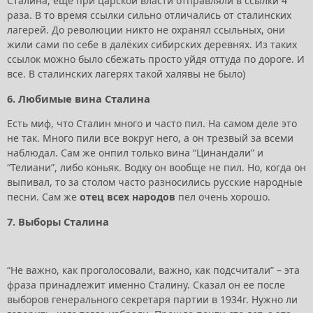
Сталина, еще при царской власти отправляли в ссылки 4
раза. В то время ссылки сильно отличались от сталинских
лагерей. До революции никто не охранял ссыльных, они
жили сами по себе в далёких сибирских деревнях. Из таких
ссылок можно было сбежать просто уйдя оттуда по дороге. И
все. В сталинских лагерях такой халявы не было)
6. Любимые вина Сталина
Есть миф, что Сталин много и часто пил. На самом деле это
не так. Много пили все вокруг него, а он трезвый за всеми
наблюдал. Сам же онпил только вина “Цинандали” и
“Телиани”, либо коньяк. Водку он вообще не пил. Но, когда он
выпивал, то за столом часто разносились русские народные
песни. Сам же
отец всех народов
пел очень хорошо.
7. Выборы Сталина
“Не важно, как проголосовали, важно, как подсчитали” – эта
фраза принадлежит именно Сталину. Сказал он ее после
выборов генерального секретаря партии в 1934г. Нужно ли