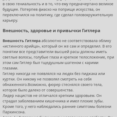
в свою гениальность и в то, что ему предначертано великое
будущее. Потерпев фиаско на поприще искусства, он
переключился на политику, где сделал головокружительную
карьеру.
Внешность, здоровье и привычки Гитлера
Внешность Гитлера
абсолютно не соответствовала облику
«истинного арийца», который он же сам и определил. В его
понятии все представители высшей расы должны иметь
светлые волосы, голубые глаза и крепкое телосложение, при
этом сам Гитлер был тщедушным шатеном с карими
глазами.
Гитлер никогда не появлялся на людях без пиджака или
куртки. Он никому не позволял смотреть на себя
обнаженного.Возможно, фюрер стеснялся своего тела,
которое было далеко от совершенства.
Лидер нацистов не отличался крепким здоровьем. Он
страдал заболеванием кишечника и имел плохие зубы.
Кроме того, у него наблюдались ранние симптомы болезни
Паркинсона.