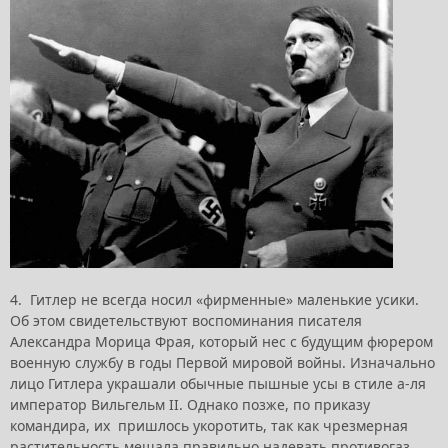
4. Гитлер не всегда носил «фирменные» маленькие усики.
Об этом свидетельствуют воспоминания писателя
Александра Морица Фрая, который нес с будущим фюрером
военную службу в годы Первой мировой войны. Изначально
лицо Гитлера украшали обычные пышные усы в стиле а-ля
император Вильгельм II. Однако позже, по приказу
командира, их пришлось укоротить, так как чрезмерная
растительность мешала правильно надевать противогаз.