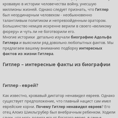
кровавую в истории человечества войну, унесшую
миллионы жизней. Однако следует признать, что
Гитлер
был неординарным человеком - необыкновенно
талантливым политиком и непревзойденным оратором.
Большинство немцев искренне верили в своего «великому
фюреру» и чуть ли не боготворили его.
Многие историки детально изучали
биографию Адольфа
Гитлера
и выяснили ряд довольно любопытных фактов. Мы
предлагаем вашему вниманию подборку
интересных
фактов из жизни Гитлера
.
Гитлер – интересные факты из биографии
Гитлер - еврей?
Как известно, кровавый диктатор ненавидел евреев. Однако
существует предположение, что главный нацист сам имел
еврейские корни.
Почему Гитлер ненавидел евреев
? Его
отец Алоиз Шикльгрубер был внебрачным ребенком. Ходили
слухи, что мать родила его от богатого еврея, в семье