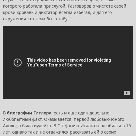
которого работала прислугой. Разговоров о чистоте своей
крови кровавый диктатор всегда избегал, и для его
окружения эта тема была табу.
В
биографии Гитлера
есть и еще один довольно
любопытный факт. Оказывается, первой любовью юного
Адольфа была иудейка. В Стефанию Исаак он влюбился в 16
лет, однако так и не отважился рассказать ей о своих