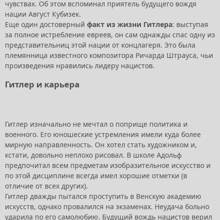
чувствах. Об этом вспоминал приятель будущего вождя
нации Август Кубизек.
Еще один достоверный
факт из жизни Гитлера
: выступая
за полное истребление евреев, он сам однажды спас одну из
представительниц этой нации от концлагеря. Это была
племянница известного композитора Ричарда Штрауса, чьи
произведения нравились лидеру нацистов.
Гитлер и карьера
Гитлер изначально не мечтал о поприще политика и
военного. Его юношеские устремления имели куда более
мирную направленность. Он хотел стать художником и,
кстати, довольно неплохо рисовал. В школе Адольф
предпочитал всем предметам изобразительное искусство и
по этой дисциплине всегда имел хорошие отметки (в
отличие от всех других).
Гитлер дважды пытался проступить в Венскую академию
искусств, однако провалился на экзаменах. Неудача больно
ударила по его самолюбию. Будущий вождь нацистов верил