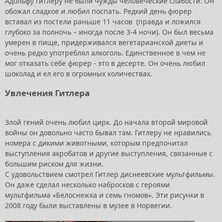
Адольфу Гитлеру не были чужды человеческие слабости. Он
обожал сладкое и любил поспать. Редкий день фюрер
вставал из постели раньше 11 часов (правда и ложился
глубоко за полночь – иногда после 3-4 ночи). Он был весьма
умерен в пище, придерживался вегетарианской диеты и
очень редко употреблял алкоголь. Единственное в чем не
мог отказать себе фюрер - это в десерте. Он очень любил
шоколад и ел его в огромных количествах.
Увлечения Гитлера
Злой гений очень любил цирк. До начала второй мировой
войны он довольно часто бывал там. Гитлеру не нравились
номера с дикими животными, которым предпочитал
выступления акробатов и другие выступления, связанные с
большим риском для жизни.
С удовольствием смотрел Гитлер диснеевские мультфильмы.
Он даже сделал несколько набросков с героями
мультфильма «Белоснежка и семь гномов». Эти рисунки в
2008 году были выставлены в музее в Норвегии.