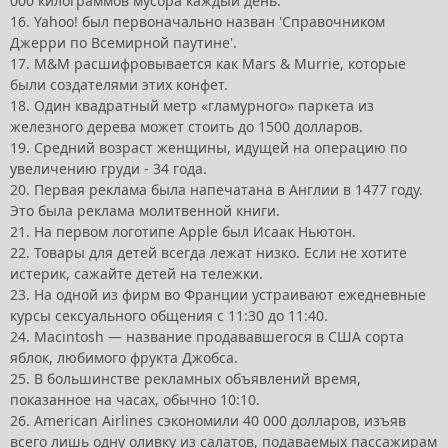
000 килограммов мусора каждый день.
16. Yahoo! был первоначально назван 'Справочником
Джерри по Всемирной паутине'.
17. M&M расшифровывается как Mars & Murrie, которые
были создателями этих конфет.
18. Один квадратный метр «гламурного» паркета из
железного дерева может стоить до 1500 долларов.
19. Средний возраст женщины, идущей на операцию по
увеличению груди - 34 года.
20. Первая реклама была напечатана в Англии в 1477 году.
Это была реклама молитвенной книги.
21. На первом логотипе Apple был Исаак Ньютон.
22. Товары для детей всегда лежат низко. Если не хотите
истерик, сажайте детей на тележки.
23. На одной из фирм во Франции устраивают ежедневные
курсы сексуального общения с 11:30 до 11:40.
24. Macintosh — название продававшегося в США сорта
яблок, любимого фрукта Джобса.
25. В большинстве рекламных объявлений время,
показанное на часах, обычно 10:10.
26. American Airlines сэкономили 40 000 долларов, изъяв
всего лишь одну оливку из салатов, подаваемых пассажирам