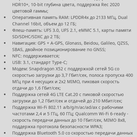
HDR10+, 10-bit глубина цвета, поддержка Rec 2020
цветовой гаммы;
Оперативная память RAM: LPDDR4x до 2133 МГц, Dual
Channel 16bit, объем до 12 ГБ;
Флеш-память: UFS 3.0, UFS 2.1, eMMC 5.1, карты памяти
SD/SDHC/SDXC до 2 ТБ;
Навигация: GPS + A-GPS, Glonass, Beidou, Galileo, QZSS,
SBAS, двойное позиционирование по GNSS;
NFC: поддерживается;
USB: 3.1, стандарт Type-C;
Модем: Snapdragon X52 с поддержкой сетей 5G со
скоростью загрузки до 3,7 Гбит/сек, полоса пропуска 400
МГц при 4 несущих и 2x2 MIMO, пиковая скорость
отдачи до 1,6 Гбит/сек;
Поддержка сетей 4G LTE Cat.20 с пиковой скоростью
загрузки до 1,2 Гбит/сек и отдачей до 210 Мбит/сек;
Поддержка Wi-Fi 802.11 a/b/g/n/ac/ad/ax с рабочими
частотами 2,4 и 5 ГГц, 60 ГГц; Qualcomm Wi-Fi 6-ready -
скорость передачи данных до 10 Гбит/сек, MIMO 8x8,
поддержка протокола безопасности WPA3;
Поддержка Bluetooth 5.0 со скоростью передачи данных