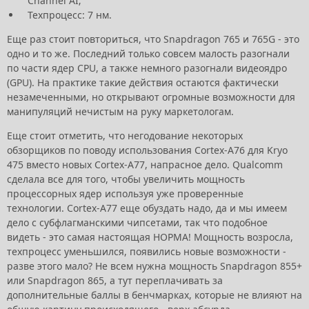
Channel AI;
Техпроцесс: 7 нм.
Еще раз стоит повториться, что Snapdragon 765 и 765G - это
одно и то же. Последний только совсем малость разогнали
по части ядер CPU, а также немного разогнали видеоядро
(GPU). На практике такие действия остаются фактически
незамеченными, но открывают огромные возможности для
манипуляций нечистым на руку маркетологам.
Еще стоит отметить, что негодование некоторых
обзорщиков по поводу использования Cortex-A76 для Kryo
475 вместо новых Cortex-A77, напрасное дело. Qualcomm
сделала все для того, чтобы увеличить мощность
процессорных ядер используя уже проверенные
технологии. Cortex-A77 еще обуздать надо, да и мы имеем
дело с субфлагманскими чипсетами, так что подобное
видеть - это самая настоящая НОРМА! Мощность возросла,
техпроцесс уменьшился, появились новые возможности -
разве этого мало? Не всем нужна мощность Snapdragon 855+
или Snapdragon 865, а тут переплачивать за
дополнительные баллы в бенчмарках, которые не влияют на