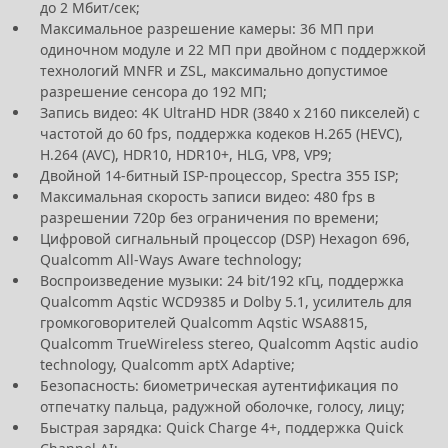
до 2 Мбит/сек;
Максимальное разрешение камеры: 36 МП при
одиночном модуле и 22 МП при двойном с поддержкой
технологий MNFR и ZSL, максимально допустимое
разрешение сенсора до 192 МП;
Запись видео: 4K UltraHD HDR (3840 x 2160 пикселей) с
частотой до 60 fps, поддержка кодеков H.265 (HEVC),
H.264 (AVC), HDR10, HDR10+, HLG, VP8, VP9;
Двойной 14-битный ISP-процессор, Spectra 355 ISP;
Максимальная скорость записи видео: 480 fps в
разрешении 720p без ограничения по времени;
Цифровой сигнальный процессор (DSP) Hexagon 696,
Qualcomm All-Ways Aware technology;
Воспроизведение музыки: 24 bit/192 кГц, поддержка
Qualcomm Aqstic WCD9385 и Dolby 5.1, усилитель для
громкоговорителей Qualcomm Aqstic WSA8815,
Qualcomm TrueWireless stereo, Qualcomm Aqstic audio
technology, Qualcomm aptX Adaptive;
Безопасность: биометрическая аутентификация по
отпечатку пальца, радужной оболочке, голосу, лицу;
Быстрая зарядка: Quick Charge 4+, поддержка Quick