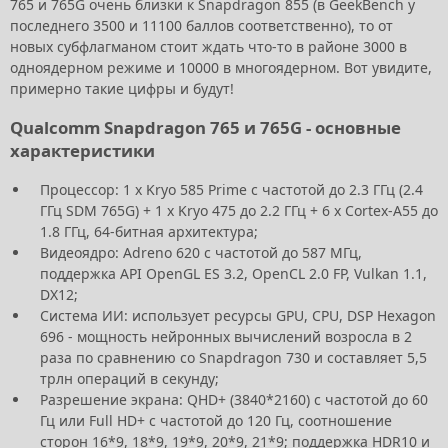
765 и 765G очень близки к Snapdragon 855 (в GeekBench у
последнего 3500 и 11100 баллов соответственно), то от
новых субфлагманом стоит ждать что-то в районе 3000 в
одноядерном режиме и 10000 в многоядерном. Вот увидите,
примерно такие цифры и будут!
Qualcomm Snapdragon 765 и 765G - основные
характеристики
Процессор: 1 x Kryo 585 Prime с частотой до 2.3 ГГц (2.4
ГГц SDM 765G) + 1 х Kryo 475 до 2.2 ГГц + 6 х Cortex-A55 до
1.8 ГГц, 64-битная архитектура;
Видеоядро: Adreno 620 с частотой до 587 МГц,
поддержка API OpenGL ES 3.2, OpenCL 2.0 FP, Vulkan 1.1,
DX12;
Система ИИ: использует ресурсы GPU, CPU, DSP Hexagon
696 - мощность нейронных вычислений возросла в 2
раза по сравнению со Snapdragon 730 и составляет 5,5
трлн операций в секунду;
Разрешение экрана: QHD+ (3840*2160) с частотой до 60
Гц или Full HD+ с частотой до 120 Гц, соотношение
сторон 16*9, 18*9, 19*9, 20*9, 21*9; поддержка HDR10 и