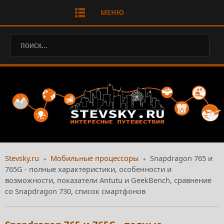
МЕНЮ
Stevsky.ru
Мобильные процессоры
Snapdragon 765 и
765G - полные характеристики, особенности и
возможности, показатели Antutu и GeekBench, сравнение
со Snapdragon 730, список смартфонов