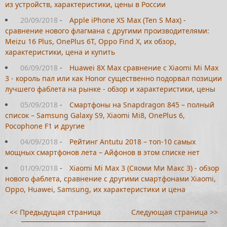
из устройств, характеристики, цены в России
20/09/2018
-
Apple iPhone XS Max (Ten S Max) -
сравнение нового флагмана с другими производителями:
Meizu 16 Plus, OnePlus 6T, Oppo Find X, их обзор,
характеристики, цена и купить
06/09/2018
-
Huawei 8X Max сравнение с Xiaomi Mi Max
3 - король пал или как Honor существенно подорвал позиции
лучшего фаблета на рынке - обзор и характеристики, цены
05/09/2018
-
Смартфоны на Snapdragon 845 – полный
список – Samsung Galaxy S9, Xiaomi Mi8, OnePlus 6,
Pocophone F1 и другие
04/09/2018
-
Рейтинг Antutu 2018 – топ-10 самых
мощных смартфонов лета – Айфонов в этом списке нет
01/09/2018
-
Xiaomi Mi Max 3 (Сяоми Ми Макс 3) - обзор
нового фаблета, сравнение с другими смартфонами Xiaomi,
Oppo, Huawei, Samsung, их характеристики и цена
<< Предыдущая страница
Следующая страница >>