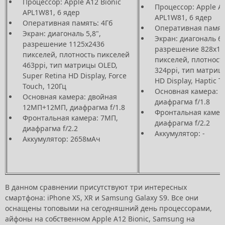
Процессор: Apple A12 Bionic
Процессор: Apple A1
APL1W81, 6 ядер
APL1W81, 6 ядер
Оперативная память: 4Гб
Оперативная памят
Экран: диагональ 5,8",
Экран: диагональ 6,
разрешение 1125x2436
разрешение 828x17
пикселей, плотность пикселей
пикселей, плотност
463ppi, тип матрицы OLED,
324ppi, тип матрицы
Super Retina HD Display, Force
HD Display, Haptic T
Touch, 120Гц
Основная камера: 
Основная камера: двойная
диафрагма f/1.8
12МП+12МП, диафрагма f/1.8
Фронтальная камер
Фронтальная камера: 7МП,
диафрагма f/2.2
диафрагма f/2.2
Аккумулятор: -
Аккумулятор: 2658мАч
В данном сравнении присутствуют три интересных
смартфона: iPhone XS, XR и Samsung Galaxy S9. Все они
оснащены топовыми на сегодняшний день процессорами,
айфоны на собственном Apple A12 Bionic, Samsung на