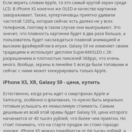
Если верить словам Apple, то это самый крутой экран среди
LCD. В iPhone XS конечно же OLED и качество картинки
завораживает. Также, купертиновцы приятно удивили
частотой 120Гц, которая сейчас есть далеко не у всех
телефонов, поэтому в таком случае они выигрывают. Это
значит, что плавность картинки будет в два раза больше, а
пользователь будет наслаждаться плавной анимацией и
высоким фреймрейтом в играх. Galaxy S9 не изменяет своим
традициям и использует дисплеи SuperAMOLED с 2K-
разрешением и плотностью пикселей 568ppi, что очень
много. Вообще, экраны в линейке S всегда были топовыми и
сейчас с ними может конкурировать только Apple.
iPhone XS, XR, Galaxy S9 - цена, купить
Естественно, когда речь идет о смартфонах Apple и
Samsung, особенно о флагманах, то нужно быть морально
готовым услышать их немыслимую стоимость. Самым
дешевым из всей этой оравы будет Galaxy S9, цена которого
начинается от 40 тысяч рублей, что более чем приятно. Но
стоит понимать, что на старте продаж он стоил гораздо
дороже. iPhone XS можно приобрести от 64 тысяч рублей, а