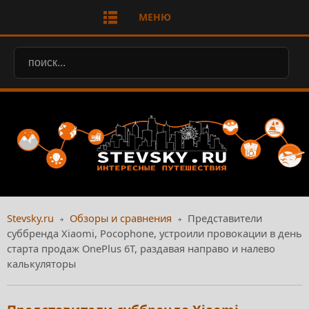
МЕНЮ
Stevsky.ru
Обзоры и сравнения
Представители
суббренда Xiaomi, Pocophone, устроили провокации в день
старта продаж OnePlus 6T, раздавая направо и налево
калькуляторы