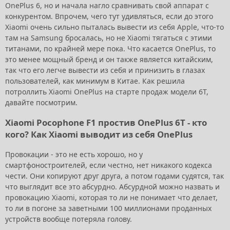
OnePlus 6, но и начала нагло сравнивать свой аппарат с
конкурентом. Впрочем, чего тут удивляться, если до этого
Xiaomi очень сильно пыталась вывести из себя Apple, что-то
там на Samsung бросалась, но не Xiaomi тягаться с этими
титанами, по крайней мере пока. Что касается OnePlus, то
это менее мощный бренд и он также является китайским,
так что его легче вывести из себя и принизить в глазах
пользователей, как минимум в Китае. Как решила
потроллить Xiaomi OnePlus на старте продаж модели 6T,
давайте посмотрим.
Xiaomi Pocophone F1 простив OnePlus 6T - кто
кого? Как Xiaomi выводит из себя OnePlus
Провокации - это не есть хорошо, но у
смартфоностроителей, если честно, нет никакого кодекса
чести. Они копируют друг друга, а потом годами судятся, так
что выглядит все это абсурдно. Абсурдной можно назвать и
провокацию Xiaomi, которая то ли не понимает что делает,
то ли в погоне за заветными 100 миллионами проданных
устройств вообще потеряла голову.