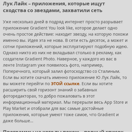
Лук Лайк – приложения, которые ищут
сходства со звездами, захватили сеть
Уже несколько дней в подряд интернет просто разрывает
приложение Gradient You look like, которое делает одно
очень простое действие: находит звезду, на которую похожи
именно вы. Идея эта не нова. В сети есть десяток, а может и
сотни приложений, которые эксплуатируют подобную идею.
Однако никто из них не вкладывал столько в рекламу, как
создатели Gradient Photo. Наверное, у каждого из вас в
ленте Instagram уже появилось фото, например,
Поперечного, который залил фотосходство со Сталиным.
Если вы хотите скачать именно приложение Ю Лук Лайк, то
вы можете перейти по
ЭТОЙ ссылке
. Если вы хотите
расширить свой горизонт знаний о забавных
фоторедакторах, то добро пожаловать в этот
информационный материал. Мы перерыли весь App Store и
Play Market и отобрали для вас самые достойные
приложения, которые умеют тоже самое, что Gradient и
даже больше…
Программы на кого ты похож – полный список