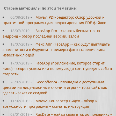
Старые материалы по этой тематике:
06/08/2019
-
Movavi PDF-редактор: обзор удобной и
практичной программы для редактирования PDF-файлов
18/07/2019
-
FaceApp Pro – скачать бесплатно на
андроид – обзор последней версии, взлом
18/07/2019
-
Фейс Апп (FaceApp) - как будут выглядеть
знаменитости в будущем - примеры фото старения лица
известных людей
17/07/2019
-
FaceApp (приложение, которое старит
лицо) – секрет успеха или почему люди хотят увидеть себя в
старости
28/02/2019
-
Goodoffer24 - площадка с доступными
ценами на лицензионные ключи и игры - что за сайт, как
сделать заказ со скидкой
11/02/2019
-
Movavi Конвертер Видео – обзор и
возможности программы – скачать, инструкция
08/01/2019
-
RusDate – найди свою вторую половинку –