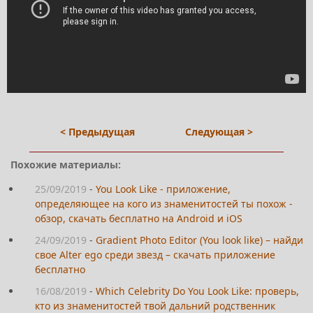
< Предыдущая
Следующая >
Похожие материалы:
25/09/2019
-
You Look Like - приложение,
определяющее на кого из знаменитостей ты похож -
обзор, скачать бесплатно на Android и iOS
24/09/2019
-
Gradient Photo Editor (You look like) – найди
свое Alter ego среди звезд – скачать приложение
бесплатно
16/08/2019
-
Which Celebrity Do You Look Like: проверь,
кто из знаменитостей твой дальний родственник