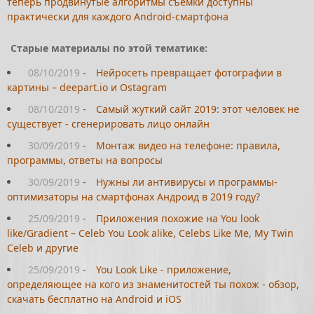
теперь продвинутые алгоритмы съемки доступны
практически для каждого Android-смартфона
Старые материалы по этой тематике:
08/10/2019
-
Нейросеть превращает фотографии в
картины – deepart.io и Ostagram
08/10/2019
-
Самый жуткий сайт 2019: этот человек не
существует - сгенерировать лицо онлайн
30/09/2019
-
Монтаж видео на телефоне: правила,
программы, ответы на вопросы
30/09/2019
-
Нужны ли антивирусы и программы-
оптимизаторы на смартфонах Андроид в 2019 году?
25/09/2019
-
Приложения похожие на You look
like/Gradient – Celeb You Look alike, Celebs Like Me, My Twin
Celeb и другие
25/09/2019
-
You Look Like - приложение,
определяющее на кого из знаменитостей ты похож - обзор,
скачать бесплатно на Android и iOS