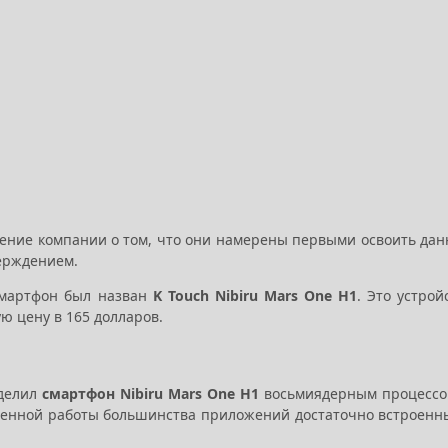
ение компании о том, что они намерены первыми освоить да
верждением.
смартфон был назван
K Touch Nibiru Mars One H1
. Это устрой
ю цену в 165 долларов.
делил
смартфон Nibiru Mars One H1
восьмиядерным процесс
ноценной работы большинства приложений достаточно встроенн