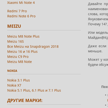
Xiaomi Mi Note 4
Давайте п
наименова
Redmi 7 Pro
слова, кот
Redmi Note 6 Pro
Януковичем
Почему 14? 
MEIZU
Или модель
Meizu M8 Note Plus
Майдан@Кр
Meizu 16S
Даже если 
Все Meizu на Snapdragon 2018
меньше.
Meizu 16 и 16 Plus
Meizu C9 Pro
Может у ко
Meizu M8 Note
будем обсу
NOKIA
Nokia 3.1 Plus
Nokia X7
Пох
Nokia 5.1 Plus, 6.1 Plus и 7.1 Plus
ДРУГИЕ МАРКИ: