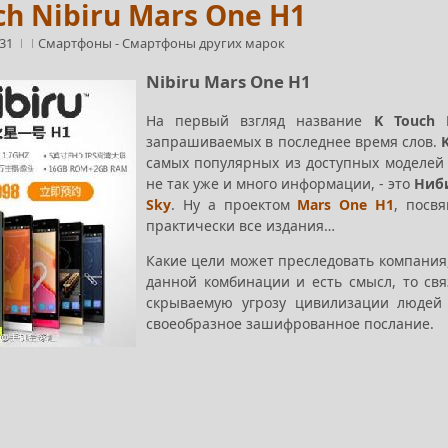
ch Nibiru Mars One H1
:31
Смартфоны
-
Смартфоны других марок
Nibiru Mars One H1
На первый взгляд название
K Touch 
запрашиваемых в последнее время слов.
самых популярных из доступных моделей 
не так уже и много информации, - это
Ниб
Sky
. Ну а проектом
Mars One H1
, посв
практически все издания…
Какие цели может преследовать компания
данной комбинации и есть смысл, то св
скрываемую угрозу цивилизации людей 
своеобразное зашифрованное послание.