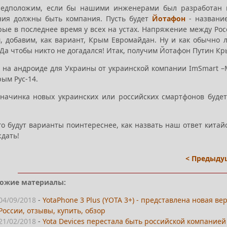
редположим, если бы нашими инженерами был разработан п
ния должны быть компания. Пусть будет
Йотафон
- назван
орые в последнее время у всех на устах. Напряжение между Ро
, добавим, как вариант, Крым Евромайдан. Ну и как обычно л
Да чтобы никто не догадался! Итак, получим Йотафон Путин Кр
 на андроиде для Украины от украинской компании ImSmart –М
ым Рус-14.
начинка новых украинских или российских смартфонов будет
го будут варианты поинтереснее, как назвать наш ответ кита
ждать!
< Предыду
ожие материалы:
04/09/2018
-
YotaPhone 3 Plus (YOTA 3+) - представлена новая в
России, отзывы, купить, обзор
21/02/2018
-
Yota Devices перестала быть российской компание