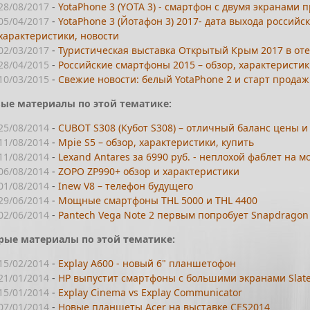
28/08/2017
-
YotaPhone 3 (YOTA 3) - смартфон с двумя экранами 
05/04/2017
-
YotaPhone 3 (Йотафон 3) 2017- дата выхода российс
характеристики, новости
02/03/2017
-
Туристическая выставка Открытый Крым 2017 в отел
28/04/2015
-
Российские смартфоны 2015 – обзор, характеристи
10/03/2015
-
Свежие новости: белый YotaPhone 2 и старт прода
ые материалы по этой тематике:
25/08/2014
-
CUBOT S308 (Кубот S308) – отличный баланс цены и
11/08/2014
-
Mpie S5 – обзор, характеристики, купить
11/08/2014
-
Lexand Antares за 6990 руб. - неплохой фаблет на
06/08/2014
-
ZOPO ZP990+ обзор и характеристики
01/08/2014
-
Inew V8 – телефон будущего
29/06/2014
-
Мощные смартфоны THL 5000 и THL 4400
02/06/2014
-
Pantech Vega Note 2 первым попробует Snapdragon
рые материалы по этой тематике:
15/02/2014
-
Explay A600 - новый 6" планшетофон
21/01/2014
-
HP выпустит смартфоны с большими экранами Slate 
15/01/2014
-
Explay Cinema vs Explay Communicator
07/01/2014
-
Новые планшеты Acer на выставке CES2014