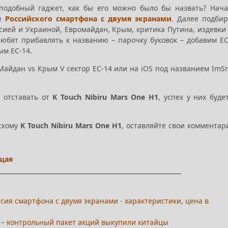
одобный гаджет, как бы его можно было бы назвать? Нач
ие
Российского смартфона с двумя экранами
. Далее подби
ссией и Украиной, Евромайдан, Крым, критика Путина, издевки
юбят прибавлять к названию – парочку буковок – добавим ЕС
ым ЕС-14.
айдан vs Крым V сектор ЕС-14 или на iOS под названием ImS
 отставать от
K Touch Nibiru Mars One H1
, успех у них буде
йскому
K Touch Nibiru Mars One H1
, оставляйте свои комментар
щая
ерсия смартфона с двумя экранами - характеристики, цена в
й – контрольный пакет акций выкупили китайцы