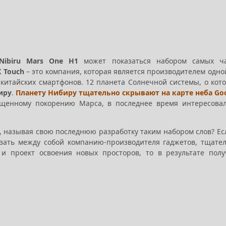
Nibiru Mars One H1
может показаться набором самых ча
K Touch
– это компания, которая является производителем одно
китайских смартфонов. 12 планета Солнечной системы, о кот
иру
.
Планету Нибиру тщательно скрывают на карте неба Go
ященному покорению Марса, в последнее время интересова
, называя свою последнюю разработку таким набором слов? Ес
язать между собой компанию-производителя гаджетов, тщате
и проект освоения новых просторов, то в результате пол