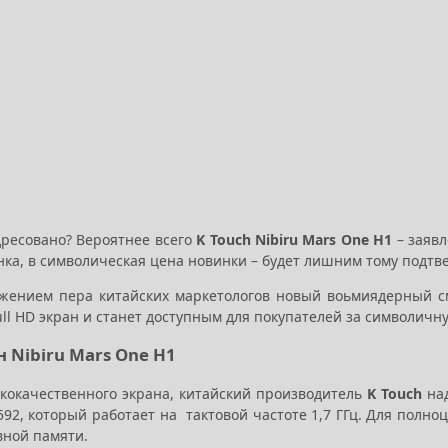
дресовано? Вероятнее всего
K Touch Nibiru Mars One H1
– заявл
нка, в символическая цена новинки – будет лишним тому подт
жением пера китайских маркетологов новый воьмиядерный 
ll HD экран и станет доступным для покупателей за символичну
 Nibiru Mars One H1
кокачественного экрана, китайский производитель
K Touch
на
592, который работает на тактовой частоте 1,7 ГГц. Для пол
вной памяти.