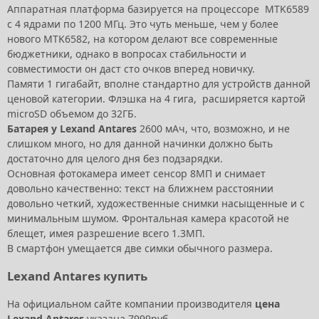
Аппаратная платформа базируется на процессоре MTK6589
с 4 ядрами по 1200 МГц. Это чуть меньше, чем у более
нового MTK6582, на котором делают все современные
бюджетники, однако в вопросах стабильности и
совместимости он даст сто очков вперед новичку.
Памяти 1 гигабайт, вполне стандартно для устройств данной
ценовой категории. Флэшка на 4 гига, расширяется картой
microSD объемом до 32ГБ.
Батарея у Lexand Antares
2600 мАч, что, возможно, и не
слишком много, но для данной начинки должно быть
достаточно для целого дня без подзарядки.
Основная фотокамера имеет сенсор 8МП и снимает
довольно качественно: текст на ближнем расстоянии
довольно четкий, художественные снимки насыщенные и с
минимальным шумом. Фронтальная камера красотой не
блещет, имея разрешение всего 1.3МП.
В смартфон умещается две симки обычного размера.
Lexand Antares купить
На официальном сайте компании производителя
цена
Lexand Antares
указана 7999руб.