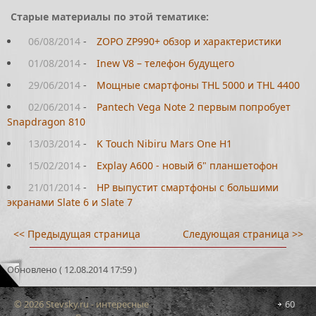
Старые материалы по этой тематике:
06/08/2014
-
ZOPO ZP990+ обзор и характеристики
01/08/2014
-
Inew V8 – телефон будущего
29/06/2014
-
Мощные смартфоны THL 5000 и THL 4400
02/06/2014
-
Pantech Vega Note 2 первым попробует
Snapdragon 810
13/03/2014
-
K Touch Nibiru Mars One H1
15/02/2014
-
Explay A600 - новый 6" планшетофон
21/01/2014
-
HP выпустит смартфоны с большими
экранами Slate 6 и Slate 7
<< Предыдущая страница
Следующая страница >>
Обновлено ( 12.08.2014 17:59 )
© 2026 Stevsky.ru - интересные
60