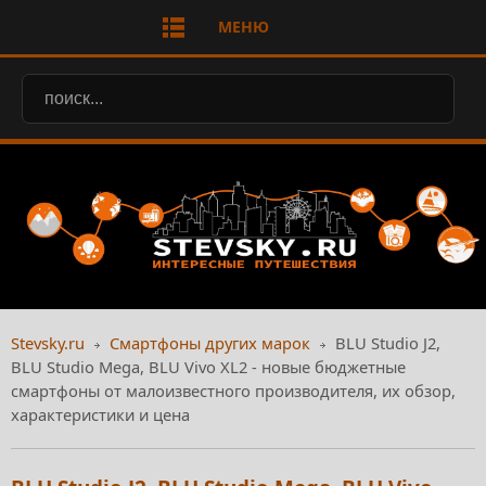
МЕНЮ
Stevsky.ru
Смартфоны других марок
BLU Studio J2,
BLU Studio Mega, BLU Vivo XL2 - новые бюджетные
смартфоны от малоизвестного производителя, их обзор,
характеристики и цена