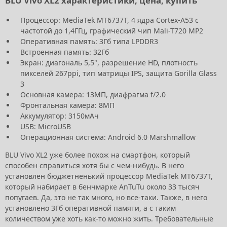
BLU Vivo XL2 характеристики, цена, купить
Процессор: MediaTek MT6737T, 4 ядра Cortex-A53 с
частотой до 1,4ГГц, графический чип Mali-T720 MP2
Оперативная память: 3Гб типа LPDDR3
Встроенная память: 32Гб
Экран: диагональ 5,5", разрешение HD, плотность
пикселей 267ppi, тип матрицы IPS, защита Gorilla Glass
3
Основная камера: 13МП, диафрагма f/2.0
Фронтальная камера: 8МП
Аккумулятор: 3150мАч
USB: MicroUSB
Операционная система: Android 6.0 Marshmallow
BLU Vivo XL2 уже более похож на смартфон, который
способен справиться хотя бы с чем-нибудь. В него
установлен бюджетненький процессор MediaTek MT6737T,
который набирает в бенчмарке AnTuTu около 33 тысяч
попугаев. Да, это не так много, но все-таки. Также, в него
установлено 3Гб оперативной памяти, а с таким
количеством уже хоть как-то можно жить. Требовательные