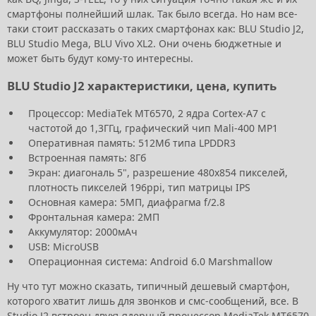
смартфоны полнейший шлак. Так было всегда. Но нам все-
таки стоит рассказать о таких смартфонах как: BLU Studio J2,
BLU Studio Mega, BLU Vivo XL2. Они очень бюджетные и
может быть будут кому-то интересны.
BLU Studio J2 характеристики, цена, купить
Процессор: MediaTek MT6570, 2 ядра Cortex-A7 с
частотой до 1,3ГГц, графический чип Mali-400 MP1
Оперативная память: 512Мб типа LPDDR3
Встроенная память: 8Гб
Экран: диагональ 5", разрешение 480х854 пикселей,
плотность пикселей 196ppi, тип матрицы IPS
Основная камера: 5МП, диафрагма f/2.8
Фронтальная камера: 2МП
Аккумулятор: 2000мАч
USB: MicroUSB
Операционная система: Android 6.0 Marshmallow
Ну что тут можно сказать, типичный дешевый смартфон,
которого хватит лишь для звонков и смс-сообщений, все. В
Studio J2 встроен двухъядерный процессор MediaTek MT6570