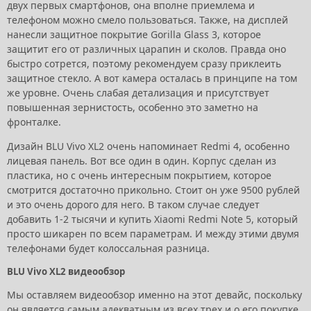
двух первых смартфонов, она вполне приемлема и
телефоном можно смело пользоваться. Также, на дисплей
нанесли защитное покрытие Gorilla Glass 3, которое
защитит его от различных царапин и сколов. Правда оно
быстро сотрется, поэтому рекомендуем сразу приклеить
защитное стекло. А вот камера осталась в принципе на том
же уровне. Очень слабая детализация и присутствует
повышенная зернистость, особенно это заметно на
фронталке.
Дизайн BLU Vivo XL2 очень напоминает Redmi 4, особенно
лицевая панель. Вот все один в один. Корпус сделан из
пластика, но с очень интересным покрытием, которое
смотрится достаточно прикольно. Стоит он уже 9500 рублей
и это очень дорого для него. В таком случае следует
добавить 1-2 тысячи и купить Xiaomi Redmi Note 5, который
просто шикарен по всем параметрам. И между этими двумя
телефонами будет колоссальная разница.
BLU Vivo XL2 видеообзор
Мы оставляем видеообзор именно на этот девайс, поскольку
он является самым адекватным из всех трех и о его покупке