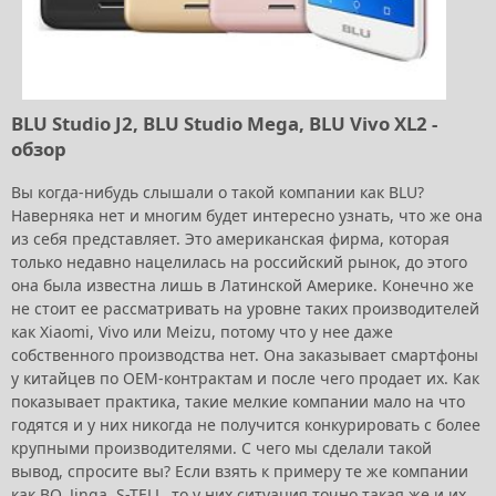
BLU Studio J2, BLU Studio Mega, BLU Vivo XL2 -
обзор
Вы когда-нибудь слышали о такой компании как BLU?
Наверняка нет и многим будет интересно узнать, что же она
из себя представляет. Это американская фирма, которая
только недавно нацелилась на российский рынок, до этого
она была известна лишь в Латинской Америке. Конечно же
не стоит ее рассматривать на уровне таких производителей
как Xiaomi, Vivo или Meizu, потому что у нее даже
собственного производства нет. Она заказывает смартфоны
у китайцев по OEM-контрактам и после чего продает их. Как
показывает практика, такие мелкие компании мало на что
годятся и у них никогда не получится конкурировать с более
крупными производителями. С чего мы сделали такой
вывод, спросите вы? Если взять к примеру те же компании
как BQ, Jinga, S-TELL, то у них ситуация точно такая же и их