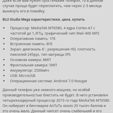
Даже если вам нужен простенький телефон, то в данном
случае проще будет переплатить, чем через 2-3 месяца
выкинуть его в помойку.
BLU Studio Mega характеристики, цена, купить
Процессор: MediaTek MT6580, 4 ядра Cortex-A7 с
частотой до 1,3ГГц, графический чип Mali-400 MP2
Оперативная память: 1Гб
Встроенная память: 8Гб
Экран: диагональ 6", разрешение HD, плотность
пикселей 245ppi, тип матрицы IPS
Основная камера: 8МП
Фронтальная камера: 5МП
Аккумулятор: 2500мАч
USB: MicroUSB
Операционная система: Android 7.0 Nougat
Данный телефон уже немного мощнее, но особой
производительностью блестать не будет. В него установлен
четырехъядерный процессор 2015-го года MediaTek MT6580.
Он набирает в бенчмарке AnTuTu около 20 тысяч баллов и
это очень мало. Данный чипсет очень слабенький и его