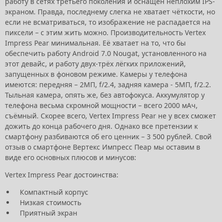
работу в сетях третьего поколения и оснащён неплохим IPS-
экраном. Правда, последнему слегка не хватает чёткости, но
если не всматриваться, то изображение не распадается на
пиксели – с этим жить можно. Производительность Vertex
Impress Pear минимальная. Её хватает на то, что бы
обеспечить работу Android 7.0 Nougat, установленного на
этот девайс, и работу двух-трёх лёгких приложений,
запущенных в фоновом режиме. Камеры у телефона
имеются: передняя – 2МП, f/2.4, задняя камера - 5МП, f/2.2.
Тыльная камера, опять же, без автофокуса. Аккумулятор у
телефона весьма скромной мощности – всего 2000 мАч,
съёмный. Скорее всего, Vertex Impress Pear не у всех сможет
дожить до конца рабочего дня. Однако все претензии к
смартфону разбиваются об его ценник – 3 500 рублей. Свой
отзыв о смартфоне Вертекс Импресс Пеар мы оставим в
виде его основных плюсов и минусов:
Vertex Impress Pear достоинства:
Компактный корпус
Низкая стоимость
Приятный экран