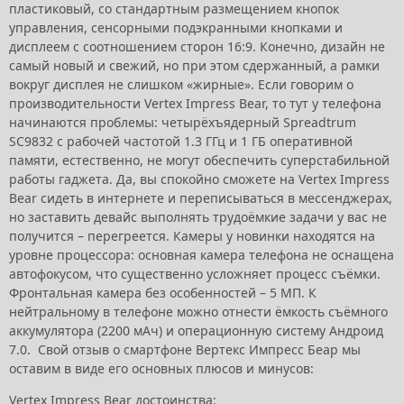
пластиковый, со стандартным размещением кнопок
управления, сенсорными подэкранными кнопками и
дисплеем с соотношением сторон 16:9. Конечно, дизайн не
самый новый и свежий, но при этом сдержанный, а рамки
вокруг дисплея не слишком «жирные». Если говорим о
производительности Vertex Impress Bear, то тут у телефона
начинаются проблемы: четырёхъядерный Spreadtrum
SC9832 с рабочей частотой 1.3 ГГц и 1 ГБ оперативной
памяти, естественно, не могут обеспечить суперстабильной
работы гаджета. Да, вы спокойно сможете на Vertex Impress
Bear сидеть в интернете и переписываться в мессенджерах,
но заставить девайс выполнять трудоёмкие задачи у вас не
получится – перегреется. Камеры у новинки находятся на
уровне процессора: основная камера телефона не оснащена
автофокусом, что существенно усложняет процесс съёмки.
Фронтальная камера без особенностей – 5 МП. К
нейтральному в телефоне можно отнести ёмкость съёмного
аккумулятора (2200 мАч) и операционную систему Андроид
7.0. Свой отзыв о смартфоне Вертекс Импресс Беар мы
оставим в виде его основных плюсов и минусов:
Vertex Impress Bear достоинства: