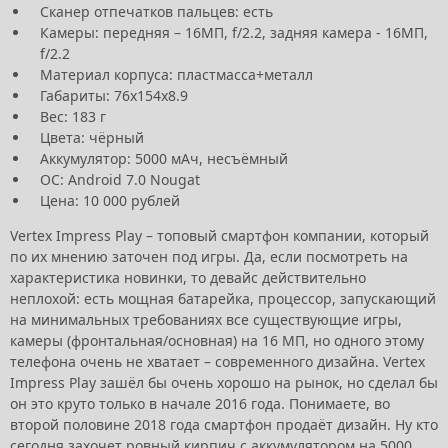
Сканер отпечатков пальцев: есть
Камеры: передняя – 16МП, f/2.2, задняя камера - 16МП,
f/2.2
Материал корпуса: пластмасса+металл
Габариты: 76х154х8.9
Вес: 183 г
Цвета: чёрный
Аккумулятор: 5000 мАч, несъёмный
ОС: Android 7.0 Nougat
Цена: 10 000 рублей
Vertex Impress Play – топовый смартфон компании, который
по их мнению заточен под игры. Да, если посмотреть на
характеристика новинки, то девайс действительно
неплохой: есть мощная батарейка, процессор, запускающий
на минимальных требованиях все существующие игры,
камеры (фронтальная/основная) на 16 МП, но одного этому
телефона очень не хватает – современного дизайна. Vertex
Impress Play зашёл бы очень хорошо на рынок, но сделал бы
он это круто только в начале 2016 года. Понимаете, во
второй половине 2018 года смартфон продаёт дизайн. Ну кто
сегодня захочет ровный кирпич с аккумулятором на 5000