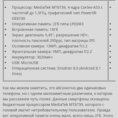
Процессор: MediaTek MT6739, 4 ядра Cortex-A53 с
частотой до 1,5ГГц, графический чип PowerVR
GE8100
Оперативная память: 2Гб типа LPDDR3
Встроенная память: 16Гб
Экран: диагональ 5,45", разрешение HD+,
плотность пикселей 295ppi, тип матрицы IPS
Основная камера: 13МП, диафрагма f/2.2
Фронтальная камера: 5МП, диафрагма f/2.2
Аккумулятор: 3020мАч
USB: MicroUSB
Операционная система: Emotion 8.0 (Android 8.1
Oreo)
Как мы можем заметить, это абсолютно два одинаковых
телефона, но с одним малозаметным различием, о котором
мы расскажем чуть позже. Данные смартфоны оснащены
бюджетным процессором MediaTek MT6739, которого с
головой хватит нетребовательному пользователю. Правда
вот оперативной памяти очень мало, всего-лишь 2Гб. Этого