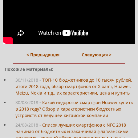
< Предыдущая
Следующая >
Похожие материалы:
30/11/2018
-
ТОП-10 бюджетников до 10 тысяч рублей,
итоги 2018 года, обзор смартфонов от Xioami, Huawei,
Meizu, Nokia и т.д., их характеристики, цена и купить
30/08/2018
-
Какой недорогой смартфон Huawei купить
в 2018 году? Обзор и характеристики бюджетных
устройств от ведущей китайской компании
24/08/2018
-
Список лучших смартфонов с NFC 2018
начиная от бюджетных и заканчивая флагманскими
моделями - краткий обзор, характеристики и цены