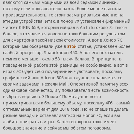
являются самыми мощными из всей седьмой линейки,
поэтому если пользователю важна более менее высокая
производительность, то стоит засматриваться именно на
эти два устройства. Итак, в Хонор 7Х установлен фирменный
чипсет KIRIN 659, который набрал в AnTuTu около 75 тысяч
баллов, что является довольно таки большим результатом
для смартфона такой низкой стоимости. А вот в Хонор 7С,
который мы обозревали уже в
этой
статье, установлен более
слабый процессор, Snapdragon 450. А вот его показатель
немного меньше - около 58 тысяч баллов. В принципе, в
повседневной работе этой разницы не особо видно, а вот в
играх 7С будет себя поуверенней чувствовать, поскольку
графический чип Adreno 506 явно лучше справляется со
своими задачами, нежели Mali. Оперативной памяти у всех
одинаковое количество, и у пользователя есть возможность
выбрать версию с 3Гб или 4Гб. Но лучше всего
присматриваться к большему объему, поскольку 4Гб - самый
оптимальный вариант для 2018 года. Но не спешите делать
резкие выводы и останавливаться на Honor 7C, если вы
любите поиграть в игры. Качество экрана тоже имеет
большое значение и сейчас мы об этом поговорим.