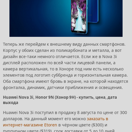
Теперь же перейдем к внешнему виду данных смартфонов.
Корпус у обоих сделан из поликарбоната и металла, а вот
дизайн все-таки немного отличается. Если же в Nova 3i
дисплей расположен по всей части лицевой панели, а
камера вертикальная, то в Хоноре под ним есть несколько
элементов под логотип суббренда и горизонтальная камера.
Оба смартфона имеют бровь в экране, на которой находятся
фронталка, динамик, датчики приближения и освещения.
Huawei Nova 3i, Honor 9N (Хонор 9Н) - купить, цена, дата
выхода
Huawei Nova 3i поступил в продажу 8 августа по цене от 300
долларов. На данный момент его можно
заказать в
интернет-магазине Etoren
в чёрном цвете ($300) и
пурпурном цвете ($319), срок доставки от 5 до 10 дней,