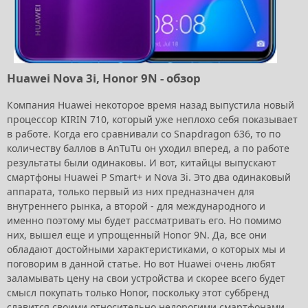
Huawei Nova 3i, Honor 9N - обзор
Компания Huawei некоторое время назад выпустила новый
процессор KIRIN 710, который уже неплохо себя показывает
в работе. Когда его сравнивали со Snapdragon 636, то по
количеству баллов в AnTuTu он уходил вперед, а по работе
результаты были одинаковы. И вот, китайцы выпускают
смартфоны Huawei P Smart+ и Nova 3i. Это два одинаковый
аппарата, только первый из них предназначен для
внутреннего рынка, а второй - для международного и
именно поэтому мы будет рассматривать его. Но помимо
них, вышел еще и упрощенный Honor 9N. Да, все они
обладают достойными характеристиками, о которых мы и
поговорим в данной статье. Но вот Huawei очень любят
заламывать цену на свои устройства и скорее всего будет
смысл покупать только Honor, поскольку этот суббренд
славится своими относительно недорогими смартфонами.