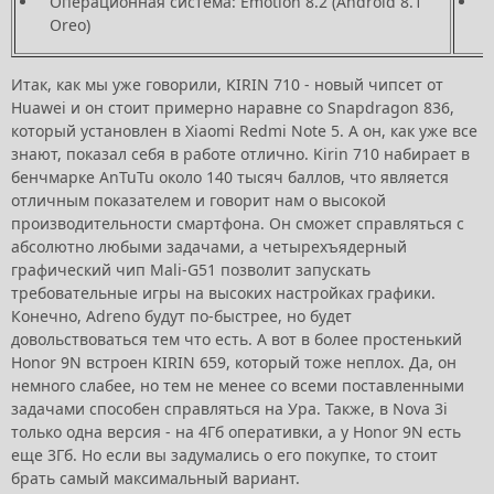
Операционная система: Emotion 8.2 (Android 8.1
Oreo)
Итак, как мы уже говорили, KIRIN 710 - новый чипсет от
Huawei и он стоит примерно наравне со Snapdragon 836,
который установлен в Xiaomi Redmi Note 5. А он, как уже все
знают, показал себя в работе отлично. Kirin 710 набирает в
бенчмарке AnTuTu около 140 тысяч баллов, что является
отличным показателем и говорит нам о высокой
производительности смартфона. Он сможет справляться с
абсолютно любыми задачами, а четырехъядерный
графический чип Mali-G51 позволит запускать
требовательные игры на высоких настройках графики.
Конечно, Adreno будут по-быстрее, но будет
довольствоваться тем что есть. А вот в более простенький
Honor 9N встроен KIRIN 659, который тоже неплох. Да, он
немного слабее, но тем не менее со всеми поставленными
задачами способен справляться на Ура. Также, в Nova 3i
только одна версия - на 4Гб оперативки, а у Honor 9N есть
еще 3Гб. Но если вы задумались о его покупке, то стоит
брать самый максимальный вариант.