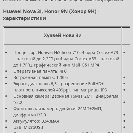
Huawei Nova 3i, Honor 9N (Хонор 9Н) -
характеристики
Хуавей Нова 3и
Процессор: Huawei HiSilicon 710, 4 ядра Cortex-A73
с частотой до 2,2ГГц и 4 ядра Cortex-A53 с частотой
до 1,7ГГц, графический чип Mali-G51 MP4
Оперативная память: 4Гб
Встроенная память: 128Гб
Экран: диагональ 6,3", разрешение FullHD+,
плотность пикселей 409ppi, тип матрицы IPS
Основная камера: двойная 16МП+2МП, диафрагма
f/2.2
Фронтальная камера: двойная 24МП+2МП,
диафрагма f/2.0
Аккумулятор: 3340мАч
USB: MicroUSB