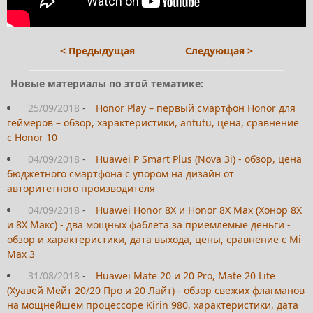
< Предыдущая
Следующая >
Новые материалы по этой тематике:
25/09/2018
-
Honor Play – первый смартфон Honor для
геймеров – обзор, характеристики, antutu, цена, сравнение
с Honor 10
04/09/2018
-
Huawei P Smart Plus (Nova 3i) - обзор, цена
бюджетного смартфона с упором на дизайн от
авторитетного производителя
04/09/2018
-
Huawei Honor 8X и Honor 8X Max (Хонор 8Х
и 8Х Макс) - два мощных фаблета за приемлемые деньги -
обзор и характеристики, дата выхода, цены, сравнение с Mi
Max 3
31/08/2018
-
Huawei Mate 20 и 20 Pro, Mate 20 Lite
(Хуавей Мейт 20/20 Про и 20 Лайт) - обзор свежих флагманов
на мощнейшем процессоре Kirin 980, характеристики, дата