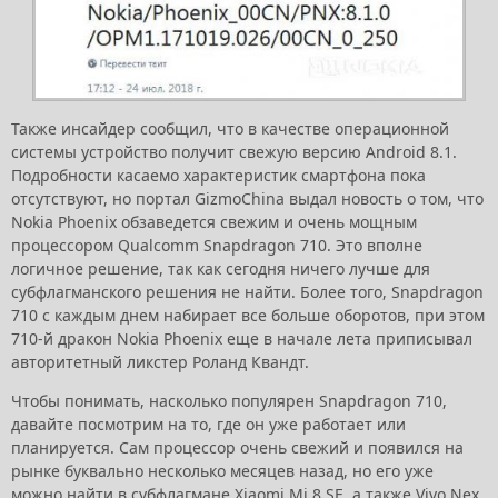
Также инсайдер сообщил, что в качестве операционной
системы устройство получит свежую версию Android 8.1.
Подробности касаемо характеристик смартфона пока
отсутствуют, но портал GizmoChina выдал новость о том, что
Nokia Phoenix обзаведется свежим и очень мощным
процессором Qualcomm Snapdragon 710. Это вполне
логичное решение, так как сегодня ничего лучше для
субфлагманского решения не найти. Более того, Snapdragon
710 с каждым днем набирает все больше оборотов, при этом
710-й дракон Nokia Phoenix еще в начале лета приписывал
авторитетный ликстер Роланд Квандт.
Чтобы понимать, насколько популярен Snapdragon 710,
давайте посмотрим на то, где он уже работает или
планируется. Сам процессор очень свежий и появился на
рынке буквально несколько месяцев назад, но его уже
можно найти в субфлагмане Xiaomi Mi 8 SE, а также Vivo Nex