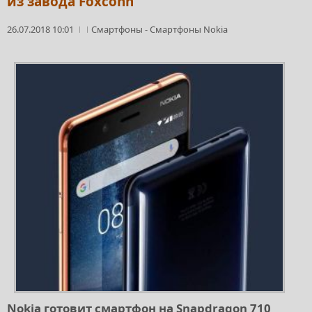
из завода Foxconn
26.07.2018 10:01
Смартфоны
-
Смартфоны Nokia
Nokia готовит смартфон на Snapdragon 710