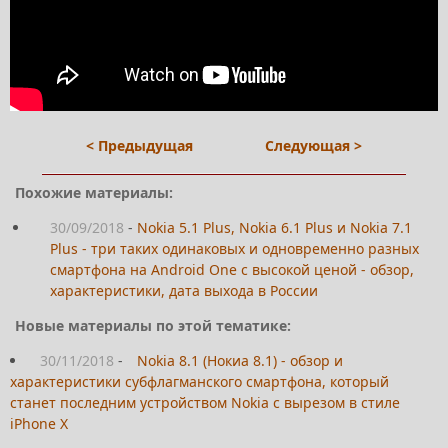
< Предыдущая
Следующая >
Похожие материалы:
30/09/2018
-
Nokia 5.1 Plus, Nokia 6.1 Plus и Nokia 7.1
Plus - три таких одинаковых и одновременно разных
смартфона на Android One с высокой ценой - обзор,
характеристики, дата выхода в России
Новые материалы по этой тематике:
30/11/2018
-
Nokia 8.1 (Нокиа 8.1) - обзор и
характеристики субфлагманского смартфона, который
станет последним устройством Nokia с вырезом в стиле
iPhone X