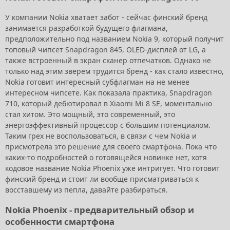
У компании Nokia хватает забот - сейчас финский бренд
занимается разработкой будущего флагмана,
предположительно под названием Nokia 9, который получит
топовый чипсет Snapdragon 845, OLED-дисплей от LG, а
также встроенный в экран сканер отпечатков. Однако не
только над этим зверем трудится бренд - как стало известно,
Nokia готовит интересный субфлагман на не менее
интересном чипсете. Как показала практика, Snapdragon
710, который дебютировал в Xiaomi Mi 8 SE, моментально
стал хитом. Это мощный, это современный, это
энергоэффективный процессор с большим потенциалом.
Таким грех не воспользоваться, в связи с чем Nokia и
присмотрела это решение для своего смартфона. Пока что
каких-то подробностей о готовящейся новинке нет, хотя
кодовое название Nokia Phoenix уже интригует. Что готовит
финский бренд и стоит ли вообще присматриваться к
восставшему из пепла, давайте разбираться.
Nokia Phoenix - предварительный обзор и
особенности смартфона