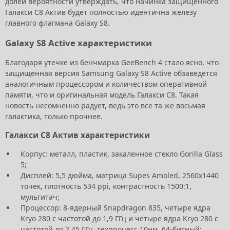
долей вероятности утверждать, что начинка защищенного
Галакси С8 Актив будет полностью идентична железу
главного флагмана Galaxy S8.
Galaxy S8 Active характеристики
Благодаря утечке из бенчмарка GeeBench 4 стало ясно, что
защищенная версия Samsung Galaxy S8 Active обзаведется
аналогичным процессором и количеством оперативной
памяти, что и оригинальная модель Галакси С8. Такая
новость несомненно радует, ведь это все та же восьмая
галактика, только прочнее.
Галакси С8 Актив характеристики
Корпус: металл, пластик, закаленное стекло Gorilla Glass
5;
Дисплей: 5,5 дюйма, матрица Supes Amoled, 2560х1440
точек, плотность 534 ppi, контрастность 1500:1,
мультитач;
Процессор: 8-ядерный Snapdragon 835, четыре ядра
Kryo 280 с частотой до 1,9 ГГц и четыре ядра Kryo 280 с
частотой до 2,45 ГГц, техпроцесс 10нм, 64-битный;