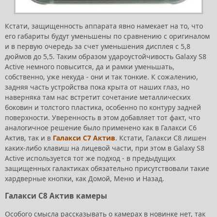
Кстати, защищенность аппарата явно намекает на то, что
его габариты будут уменьшены по сравнению с оригиналом
и в первую очередь за счет уменьшения дисплея с 5,8
дюймов до 5,5. Таким образом удароустойчивость Galaxy S8
Active немного повысится, да и рамки уменьшать,
собственно, уже некуда - они и так тонкие. К сожалению,
задняя часть устройства пока крыта от наших глаз, но
наверняка там нас встретит сочетание металлических
боковин и толстого пластика, особенно по контуру задней
поверхности. Уверенность в этом добавляет тот факт, что
аналогичное решение было применено как в Галакси С6
Актив, так и в
Галакси С7 Актив
. Кстати, Галакси С8 лишен
каких-либо клавиш на лицевой части, при этом в Galaxy S8
Active используется тот же подход - в предыдущих
защищенных галактиках обязательно присутствовали такие
хардверные кнопки, как Домой, Меню и Назад.
Галакси С8 Актив камеры
Особого смысла рассказывать о камерах в новинке нет, так