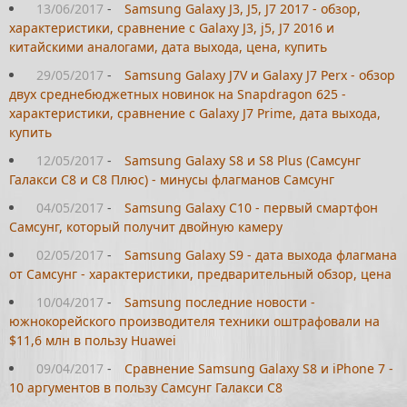
13/06/2017
-
Samsung Galaxy J3, J5, J7 2017 - обзор,
характеристики, сравнение с Galaxy J3, j5, J7 2016 и
китайскими аналогами, дата выхода, цена, купить
29/05/2017
-
Samsung Galaxy J7V и Galaxy J7 Perx - обзор
двух среднебюджетных новинок на Snapdragon 625 -
характеристики, сравнение с Galaxy J7 Prime, дата выхода,
купить
12/05/2017
-
Samsung Galaxy S8 и S8 Plus (Самсунг
Галакси С8 и С8 Плюс) - минусы флагманов Самсунг
04/05/2017
-
Samsung Galaxy C10 - первый смартфон
Самсунг, который получит двойную камеру
02/05/2017
-
Samsung Galaxy S9 - дата выхода флагмана
от Самсунг - характеристики, предварительный обзор, цена
10/04/2017
-
Samsung последние новости -
южнокорейского производителя техники оштрафовали на
$11,6 млн в пользу Huawei
09/04/2017
-
Cравнение Samsung Galaxy S8 и iPhone 7 -
10 аргументов в пользу Самсунг Галакси С8