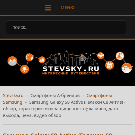
МЕНЮ
Stevsky.ru
Смартфоны А-брендов
Смартфоны
Samsung
Samsung Galaxy S8 Active (Галакси С8 Актив) -
обзор, характеристики защищенного флагмана, дата
выхода, цена, видео обзор