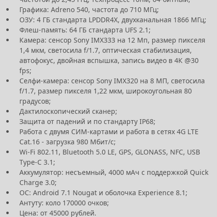
Графика: Adreno 540, частота до 710 МГц;
ОЗУ: 4 ГБ стандарта LPDDR4X, двухканальная 1866 МГц;
Флеш-память: 64 ГБ стандарта UFS 2.1;
Камера: сенсор Sony IMX333 на 12 Мп, размер пикселя
1,4 мкм, светосила f/1.7, оптическая стабилизация,
автофокус, двойная вспышка, запись видео в 4К @30
fps;
Селфи-камера: сенсор Sony IMX320 на 8 МП, светосила
f/1.7, размер пикселя 1,22 мкм, широкоугольная 80
градусов;
Дактилоскопический сканер;
Защита от падений и по стандарту IP68;
Работа с двумя СИМ-картами и работа в сетях 4G LTE
Cat.16 - загрузка 980 Мбит/с;
Wi-Fi 802.11, Bluetooth 5.0 LE, GPS, GLONASS, NFC, USB
Type-C 3.1;
Аккумулятор: несъемный, 4000 мАч с поддержкой Quick
Charge 3.0;
ОС: Android 7.1 Nougat и оболочка Experience 8.1;
Антуту: коло 170000 очков;
Цена: от 45000 рублей.