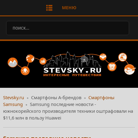
МЕНЮ
Stevsky.ru
Смартфоны А-брендов
Смартфоны
Samsung
Samsung последние новости -
южнокорейского производителя техники оштрафовали на
$11,6 млн в пользу Huawei