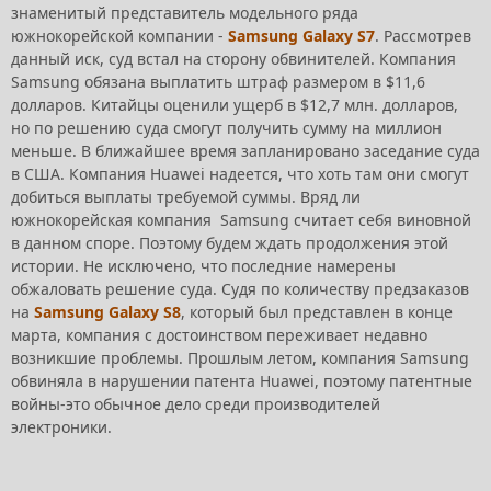
знаменитый представитель модельного ряда
южнокорейской компании -
Samsung Galaxy S7
. Рассмотрев
данный иск, суд встал на сторону обвинителей. Компания
Samsung обязана выплатить штраф размером в $11,6
долларов. Китайцы оценили ущерб в $12,7 млн. долларов,
но по решению суда смогут получить сумму на миллион
меньше. В ближайшее время запланировано заседание суда
в США. Компания Huawei надеется, что хоть там они смогут
добиться выплаты требуемой суммы. Вряд ли
южнокорейская компания Samsung считает себя виновной
в данном споре. Поэтому будем ждать продолжения этой
истории. Не исключено, что последние намерены
обжаловать решение суда. Судя по количеству предзаказов
на
Samsung Galaxy S8
, который был представлен в конце
марта, компания с достоинством переживает недавно
возникшие проблемы. Прошлым летом, компания Samsung
обвиняла в нарушении патента Huawei, поэтому патентные
войны-это обычное дело среди производителей
электроники.