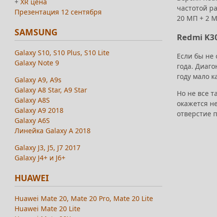
+
XR цена
частотой р
Презентация 12 сентября
20 МП + 2 М
SAMSUNG
Redmi K3
Galaxy S10, S10 Plus, S10 Lite
Если бы не
Galaxy Note 9
года. Диаго
году мало к
Galaxy A9, A9s
Galaxy A8 Star, A9 Star
Но не все т
Galaxy A8S
окажется не
Galaxy A9 2018
отверстие п
Galaxy A6S
Линейка Galaxy A 2018
Galaxy J3, J5, J7 2017
Galaxy J4+ и J6+
HUAWEI
Huawei Mate 20, Mate 20 Pro, Mate 20 Lite
Huawei Mate 20 Lite