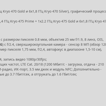
 Kryo 470 Gold и 6x1,8 ГГц Kryo 470 Silver), графический процес
 ГГц Kryo 475 Prime + 1х2.2 ГГц Kryo 475 Gold и 6x1,8 ГГц Kryo 4
с размером пикселя 0.8 мкм, объектив 25 мм f/1.9, 8 линз, OIS,
4G
) с f/2.4, сверхширокоугольная камера - сенсор 8 МП (обзор 12
змер пикселя 1,75 мкм, f/2,4, автофокус в диапазоне 1,5-10 см),
4, запись видео 1080p/30fps;
х частот, LTE Cat. 20/18 (1200 Мбит/с - загрузка, отдача - 210
FM-радио, ИК-порт, 3.5 мм джек и модуль NFC; Дополнительно -
до 3.7 Гбит/сек, а отгружать до 1.6 Гбит/сек;