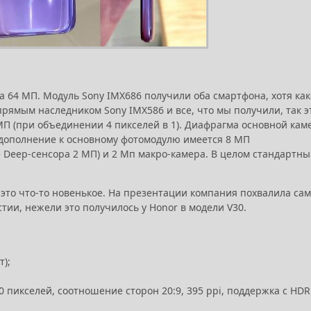
на 64 МП. Модуль Sony IMX686 получили оба смартфона, хотя как
 прямым наследником Sony IMX586 и все, что мы получили, так э
 МП (при объединении 4 пикселей в 1). Диафрагма основной ка
В дополнение к основному фотомодулю имеется 8 МП
 Deep-сенсора 2 МП) и 2 Мп макро-камера. В целом стандартн
 это что-то новенькое. На презентации компания похвалила са
стии, нежели это получилось у Honor в модели V30.
т);
 пикселей, соотношение сторон 20:9, 395 ppi, поддержка с HDR