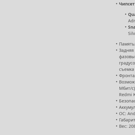
Чипсет
Qu
Adr
Sn
Sil
Память:
Задняя 
фазовый
градусо
съемка 
Фронтал
Возможн
Мбит/с)
Redmi K
Безопас
Аккумул
ОС: And
Габарит
Вес: 208