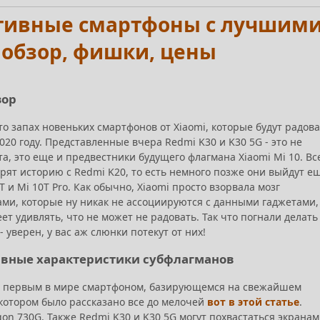
мативные смартфоны с лучшим
 обзор, фишки, цены
зор
то запах новеньких смартфонов от Xiaomi, которые будут радов
20 году. Представленные вчера Redmi K30 и K30 5G - это не
а, это еще и предвестники будущего флагмана Xiaomi Mi 10. Вс
орят историю с Redmi K20, то есть немного позже они выйдут е
 и Mi 10T Pro. Как обычно, Xiaomi просто взорвала мозг
и, которые ну никак не ассоциируются с данными гаджетами,
ет удивлять, что не может не радовать. Так что погнали делать
- уверен, у вас аж слюнки потекут от них!
главные характеристики субфлагманов
ал первым в мире смартфоном, базирующемся на свежайшем
котором было рассказано все до мелочей
вот в этой статье
.
on 730G. Также Redmi K30 и K30 5G могут похвастаться экранам