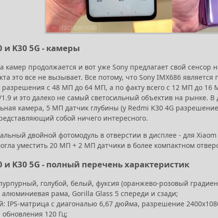
 и K30 5G - камеры
ка камер продолжается и вот уже Sony предлагает свой сенсор 
кта это все не вызывает. Все потому, что Sony IMX686 является
разрешения с 48 МП до 64 МП, а по факту всего с 12 МП до 16
f/1.9 и это далеко не самый светосильный объектив на рынке. 
ьная камера, 5 МП датчик глубины (у Redmi K30 4G разрешение
представляющий собой ничего интересного.
альный двойной фотомодуль в отверстии в дисплее - для Xiaom
могла уместить 20 МП + 2 МП датчики в более компактном отвер
0 и K30 5G - полный перечень характеристик
пурпурный, голубой, белый, фуксия (оранжево-розовый градиен
 алюминиевая рама, Gorilla Glass 5 спереди и сзади;
: IPS-матрица с диагональю 6,67 дюйма, разрешение 2400x1080
 обновления 120 Гц;