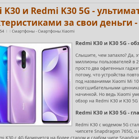
 K30 и Redmi K30 5G - ульти
теристиками за свои деньги -
:54
Смартфоны
-
Смартфоны Xiaomi
Redmi K30 и K30 5G - об
Слышите, чем запахло? Да, э
миллионы пользователей в 20
просто два офигенных гаджет
потому, что устройства повт
под названиями Xiaomi Mi 10T
сногсшибательными ценникам
начинкой. Но ведь Xiaomi уме
обзор на Redmi K30 и K30 5G 
Redmi K30 и K30 5G - 
Redmi K30 с модемом 5G ст
чипсете Snapdragon 765G, о 
i K30 с 4G базируется на более старом и слабом чипе Snapdrag