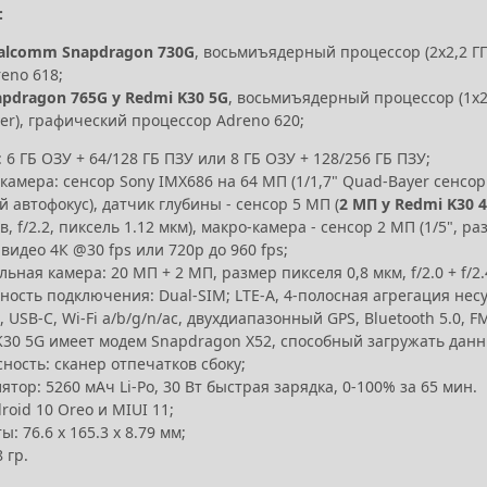
:
alcomm Snapdragon 730G
, восьмиъядерный процессор (2x2,2 ГГц
eno 618;
apdragon 765G у Redmi K30 5G
, восьмиъядерный процессор (1x2,4
ver), графический процессор Adreno 620;
 6 ГБ ОЗУ + 64/128 ГБ ПЗУ или 8 ГБ ОЗУ + 128/256 ГБ ПЗУ;
камера: сенсор Sony IMX686 на 64 МП (1/1,7" Quad-Bayer сенсор 
 автофокус), датчик глубины - сенсор 5 МП (
2 МП у Redmi K30 
в, f/2.2, пиксель 1.12 мкм), макро-камера - сенсор 2 МП (1/5", ра
видео 4К @30 fps или 720p до 960 fps;
ьная камера: 20 МП + 2 МП, размер пикселя 0,8 мкм, f/2.0 + f/2.
ость подключения: Dual-SIM; LTE-A, 4-полосная агрегация несущи
, USB-C, Wi-Fi a/b/g/n/ac, двухдиапазонный GPS, Bluetooth 5.0, 
30 5G имеет модем Snapdragon X52, способный загружать данные 
ность: сканер отпечатков сбоку;
ятор: 5260 мАч Li-Po, 30 Вт быстрая зарядка, 0-100% за 65 мин.
roid 10 Oreo и MIUI 11;
ы: 76.6 x 165.3 x 8.79 мм;
 гр.