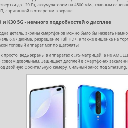
азвертки до 120 Гц, аккумулятором на 4500 мАч, главным осно
П, спрятанной в отверстии в экране.
0 и K30 5G - немного подробностей о дисплее
 одна деталь, экраны смартфонов можно было бы назвать намно
наль 6,67 дюйма, разрешение Full HD+, а также вишенка на торт
акой топовый аппарат мог по щеголять!
ак просто, ведь экраны в аппаратах с IPS-матрицей, а не AMO
 совсем довольным. Защищает дисплей в смартфонах закаленное 
од двойную фронтальную камеру. Сильный закос под Smasung, н