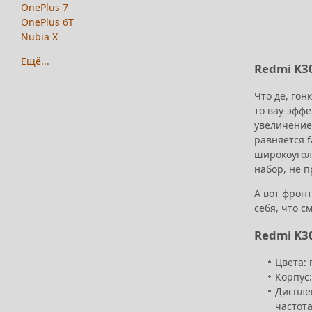
OnePlus 7
OnePlus 6T
Nubia X
Ещё...
Redmi K30
Что де, гон
то вау-эффе
увеличение 
равняется 
широкоугол
набор, не 
А вот фронт
себя, что с
Redmi K3
Цвета: 
Корпус:
Дисплей
частота