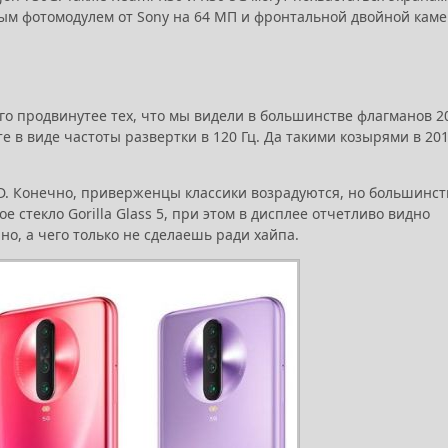
вным фотомодулем от Sony на 64 МП и фронтальной двойной кам
го продвинутее тех, что мы видели в большинстве флагманов 2
е в виде частоты развертки в 120 Гц. Да такими козырями в 20
LED. Конечно, приверженцы классики возрадуются, но большинст
стекло Gorilla Glass 5, при этом в дисплее отчетливо видно
о, а чего только не сделаешь ради хайпа.