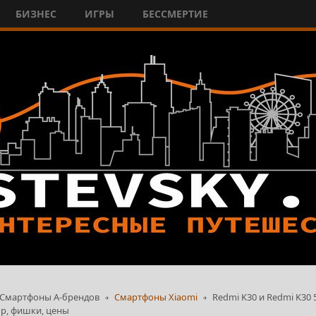
БИЗНЕС
ИГРЫ
БЕССМЕРТИЕ
Смартфоны А-брендов
Смартфоны Xiaomi
Redmi K30 и Redmi K30
ор, фишки, цены