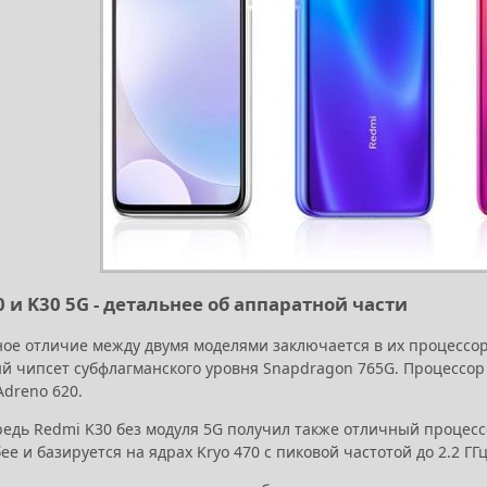
 и K30 5G - детальнее об аппаратной части
ное отличие между двумя моделями заключается в их процессо
 чипсет субфлагманского уровня Snapdragon 765G. Процессор вк
Adreno 620.
редь Redmi K30 без модуля 5G получил также отличный процесс
ее и базируется на ядрах Kryo 470 с пиковой частотой до 2.2 ГГц