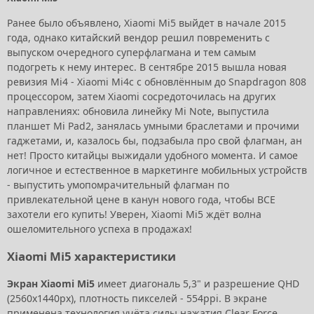
Ранее было объявлено, Xiaomi Mi5 выйдет в начале 2015
года, однако китайский вендор решил повременить с
выпуском очередного суперфлагмана и тем самым
подогреть к нему интерес. В сентябре 2015 вышла новая
ревизия Mi4 - Xiaomi Mi4c с обновлённым до Snapdragon 808
процессором, затем Xiaomi сосредоточилась на других
направлениях: обновила линейку Mi Note, выпустила
планшет Mi Pad2, занялась умными браслетами и прочими
гаджетами, и, казалось бы, подзабыла про свой флагман, ан
нет! Просто китайцы выжидали удобного момента. И самое
логичное и естественное в маркетинге мобильных устройств
- выпустить умопомрачительный флагман по
привлекательной цене в канун нового года, чтобы ВСЕ
захотели его купить! Уверен, Xiaomi Mi5 ждёт волна
ошеломительного успеха в продажах!
Xiaomi Mi5 характеристики
Экран Xiaomi Mi5
имеет диагональ 5,3" и разрешение QHD
(2560x1440px), плотность пикселей - 554ppi. В экране
применена технология учёта силы нажатия Clear Force,