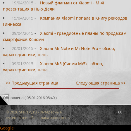
19/04/2015
-
Новый флагман от Xiaomi - Mi4i
презентация в Нью-Дели
15/04/2015
-
Компания Xiaomi попала в Книгу рекордов
Гиннесса
09/04/2015
-
Xiaomi - грандиозные планы по продажам
смартфонов Ксиоми
20/01/2015
-
Xiaomi Mi Note и Mi Note Pro – обзор,
характеристики, цены
09/01/2015
-
Xiaomi Mi5 (Сяоми Mi5) - обзор,
характеристики, цена
<< Предыдущая страница
Следующая страница >>
Обновлено ( 05.01.2016 08:40 )
© 2026 Stevsky.ru - интересные
60
путешествия. Все права защищены.
Google+