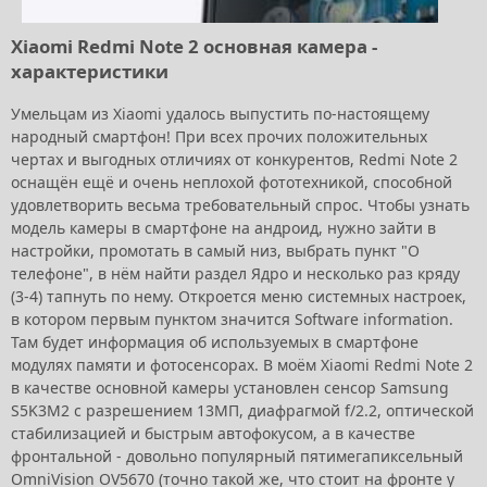
Xiaomi Redmi Note 2 основная камера -
характеристики
Умельцам из Xiaomi удалось выпустить по-настоящему
народный смартфон! При всех прочих положительных
чертах и выгодных отличиях от конкурентов, Redmi Note 2
оснащён ещё и очень неплохой фототехникой, способной
удовлетворить весьма требовательный спрос. Чтобы узнать
модель камеры в смартфоне на андроид, нужно зайти в
настройки, промотать в самый низ, выбрать пункт "О
телефоне", в нём найти раздел Ядро и несколько раз кряду
(3-4) тапнуть по нему. Откроется меню системных настроек,
в котором первым пунктом значится Software information.
Там будет информация об используемых в смартфоне
модулях памяти и фотосенсорах. В моём Xiaomi Redmi Note 2
в качестве основной камеры установлен сенсор Samsung
S5K3M2 с разрешением 13МП, диафрагмой f/2.2, оптической
стабилизацией и быстрым автофокусом, а в качестве
фронтальной - довольно популярный пятимегапиксельный
OmniVision OV5670 (точно такой же, что стоит на фронте у