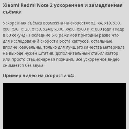
Xiaomi Redmi Note 2 ускоренная и замедленная
съёмка
Ускоренная съёмка возможна на скоростях x2, x4, x10, x30,
x60, x90, x120, x150, x240, x300, x450, x900 и x1800 (один кадр
в 60 секунд). Последние 5-6 режимов пригодны разве что
для исследований скорости роста кактусов, остальные
вполне юзабельны, только для лучшего качества материала
на выходе нужен штатив, дополнительный стабилизатор
или просто стационарная позиция. Всё ускоренное видео
снимается без звука.
Пример видео на скорости x4: