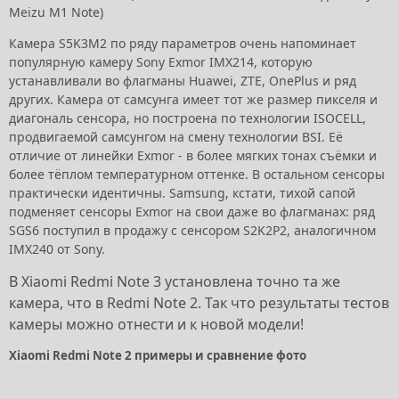
Meizu M1 Note)
Камера S5K3M2 по ряду параметров очень напоминает
популярную камеру Sony Exmor IMX214, которую
устанавливали во флагманы Huawei, ZTE, OnePlus и ряд
других. Камера от самсунга имеет тот же размер пикселя и
диагональ сенсора, но построена по технологии ISOCELL,
продвигаемой самсунгом на смену технологии BSI. Её
отличие от линейки Exmor - в более мягких тонах съёмки и
более тёплом температурном оттенке. В остальном сенсоры
практически идентичны. Samsung, кстати, тихой сапой
подменяет сенсоры Exmor на свои даже во флагманах: ряд
SGS6 поступил в продажу с сенсором S2K2P2, аналогичном
IMX240 от Sony.
В Xiaomi Redmi Note 3 установлена точно та же
камера, что в Redmi Note 2. Так что результаты тестов
камеры можно отнести и к новой модели!
Xiaomi Redmi Note 2 примеры и сравнение фото