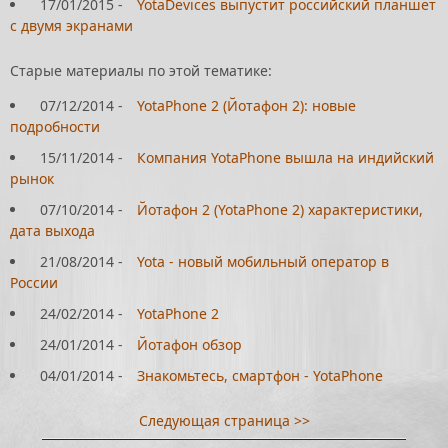
17/01/2015
-
YotaDevices выпустит российский планшет
с двумя экранами
Старые материалы по этой тематике:
07/12/2014
-
YotaPhone 2 (Йотафон 2): новые
подробности
15/11/2014
-
Компания YotaPhone вышла на индийский
рынок
07/10/2014
-
Йотафон 2 (YotaPhone 2) характеристики,
дата выхода
21/08/2014
-
Yota - новый мобильный оператор в
России
24/02/2014
-
YotaPhone 2
24/01/2014
-
Йотафон обзор
04/01/2014
-
Знакомьтесь, смартфон - YotaPhone
Следующая страница >>