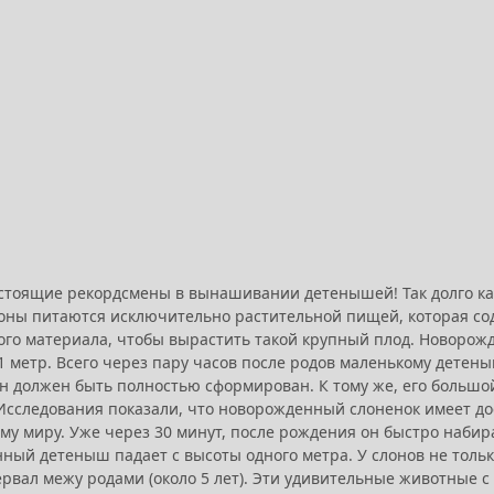
стоящие рекордсмены в вынашивании детенышей! Так долго как
слоны питаются исключительно растительной пищей, которая со
ого материала, чтобы вырастить такой крупный плод. Новорожде
1 метр. Всего через пару часов после родов маленькому детен
н должен быть полностью сформирован. К тому же, его большой
Исследования показали, что новорожденный слоненок имеет дос
 миру. Уже через 30 минут, после рождения он быстро набирае
ный детеныш падает с высоты одного метра. У слонов не толь
ервал межу родами (около 5 лет). Эти удивительные животные 