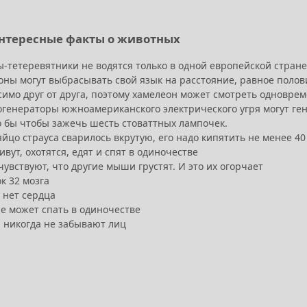
нтересные факты о животных
ы-тетеревятники не водятся только в одной европейской стран
оны могут выбрасывать свой язык на расстояние, равное полов
имо друг от друга, поэтому хамелеон может смотреть одновреме
генераторы южноамериканского электрического угря могут гене
о бы чтобы зажечь шесть стоваттных лампочек.
йцо страуса сварилось вкрутую, его надо кипятить не менее 40
вут, охотятся, едят и спят в одиночестве
вствуют, что другие мыши грустят. И это их огорчает
к 32 мозга
 нет сердца
не может спать в одиночестве
 никогда не забывают лиц