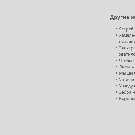
Другие и
Ястреб
Хамеле
независ
Электро
хватил
Чтобы я
Лисы жи
Мыши чу
У пияво
У медуз
Зебра 
Вороны