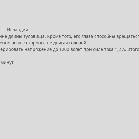
е — Исландии.
ине длины туловища. Кроме того, его глаза способны вращатьс
нно во все стороны, не двигая головой.
рировать напряжение до 1200 вольт при силе тока 1,2 А. Этог
 минут.