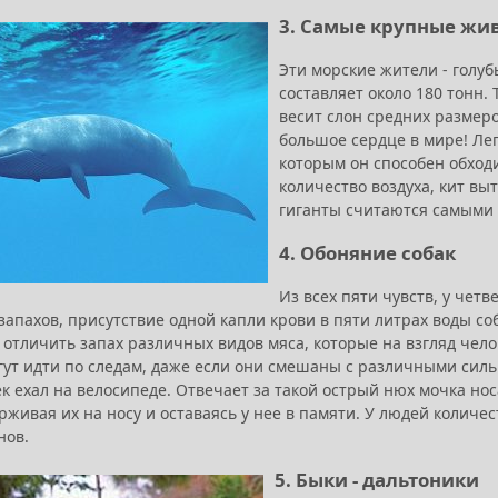
3. Самые крупные жи
Эти морские жители - голубы
составляет около 180 тонн.
весит слон средних размеро
большое сердце в мире! Лег
которым он способен обходи
количество воздуха, кит вы
гиганты считаются самыми 
4. Обоняние собак
Из всех пяти чувств, у чет
запахов, присутствие одной капли крови в пяти литрах воды со
 отличить запах различных видов мяса, которые на взгляд чел
гут идти по следам, даже если они смешаны с различными сил
к ехал на велосипеде. Отвечает за такой острый нюх мочка носа
живая их на носу и оставаясь у нее в памяти. У людей количес
нов.
5. Быки - дальтоники