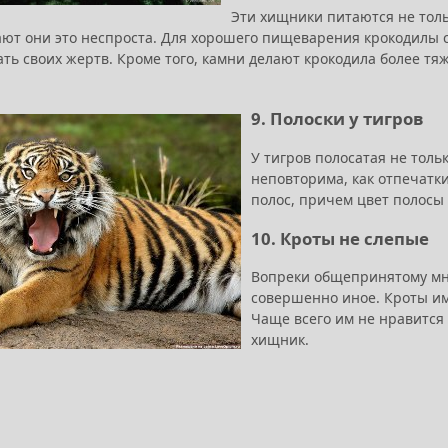
Эти хищники питаются не тол
ают они это неспроста. Для хорошего пищеварения крокодилы
ь своих жертв. Кроме того, камни делают крокодила более тяж
9. Полоски у тигров
У тигров полосатая не толь
неповторима, как отпечатки
полос, причем цвет полосы
10. Кроты не слепые
Вопреки общепринятому мн
совершенно иное. Кроты им
Чаще всего им не нравится т
хищник.