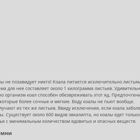
алы не позавидует никто! Коала питается исключительно листья
ма для нее составляет около 1 килограмма листьев. Удивительн
 но организм коал способен обезвреживать этот яд. Предпочтен
которые более сочные и мягкие. Воду коалы не пьют вообще.
учают из тех же листьев. Ввиду исключения, если коала заболе
. Существует около 600 видов эвкалипта, но коалы едет только
вья с минимальным количеством ядовитых и опасных веществ.
амни