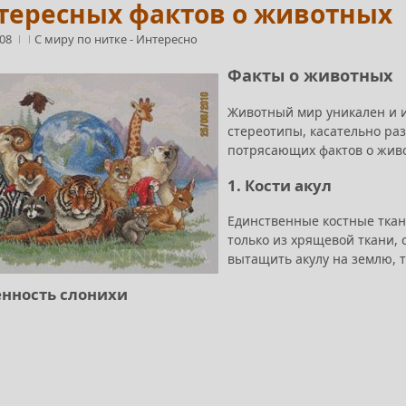
нтересных фактов о животных
:08
С миру по нитке
-
Интересно
Факты о животных
Животный мир уникален и 
стереотипы, касательно ра
потрясающих фактов о жив
1. Кости акул
Единственные костные ткани
только из хрящевой ткани, 
вытащить акулу на землю, 
енность слонихи