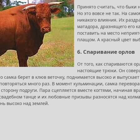
Принято считать, что быки 
Но это вовсе не так. На сам
никакого влияния. Их разд
матадора, дразнящего его к
поставить на место неприят
плащом. А красный цвет выб
6. Спаривание орлов
От того, как спариваются ор
настоящие трюки. Он совер
о самка берет в клюв веточку, поднимается высоко и выпускает
повторяться много раз. В момент кульминации, самка переворач
 сторону подруги. Пара сцепляется вместе когтями, начиная в
 свадебном танце и их любовные призывы разносятся над холма
нь высоко над землей.