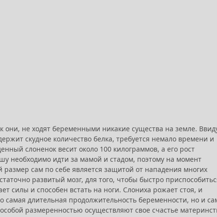
 они, не ходят беременными никакие существа на земле. Ввид
держит скудное количество белка, требуется немало времени и
нный слоненок весит около 100 килограммов, а его рост
ышу необходимо идти за мамой и стадом, поэтому на момент
 размер сам по себе является защитой от нападения многих
таточно развитый мозг, для того, чтобы быстро приспособитьс
т силы и способен встать на ноги. Слониха рожает стоя, и
ко самая длительная продолжительность беременности, но и с
с особой размеренностью осуществляют свое счастье материнст