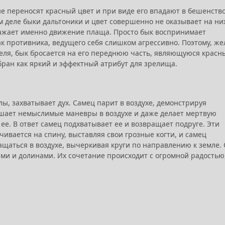
не переносят красный цвет и при виде его впадают в бешенство
ом деле быки дальтоники и цвет совершенно не оказывает на ни
ражает именно движение плаща. Просто бык воспринимает
ак противника, ведущего себя слишком агрессивно. Поэтому, же
еля, бык бросается на его переднюю часть, являющуюся красн
ран как яркий и эффектный атрибут для зрелища.
лы, захватывает дух. Самец парит в воздухе, демонстрируя
шает немыслимые маневры в воздухе и даже делает мертвую
 ее. В ответ самец подхватывает ее и возвращает подруге. Эти
ивается на спину, выставляя свои грозные когти, и самец
ращаться в воздухе, вычеркивая круги по направлению к земле.
ми и долинами. Их сочетание происходит с огромной радостью