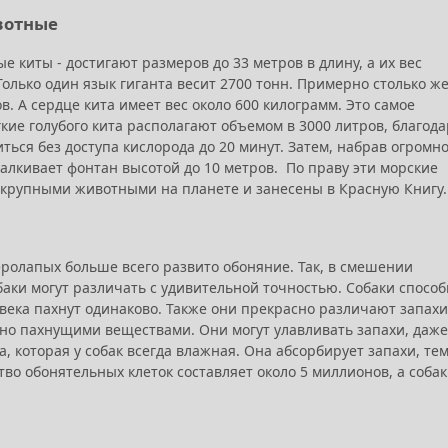
вотные
е киты - достигают размеров до 33 метров в длину, а их вес
 Только один язык гиганта весит 2700 тонн. Примерно столько ж
в. А сердце кита имеет вес около 600 килограмм. Это самое
кие голубого кита располагают объемом в 3000 литров, благода
ться без доступа кислорода до 20 минут. Затем, набрав огромн
талкивает фонтан высотой до 10 метров. По праву эти морские
крупными животными на планете и занесены в Красную Книгу.
веролапых больше всего развито обоняние. Так, в смешении
баки могут различать с удивительной точностью. Собаки спосо
овека пахнут одинаково. Также они прекрасно различают запахи
ьно пахнущими веществами. Они могут улавливать запахи, даже
, которая у собак всегда влажная. Она абсорбирует запахи, те
тво обонятельных клеток составляет около 5 миллионов, а собак