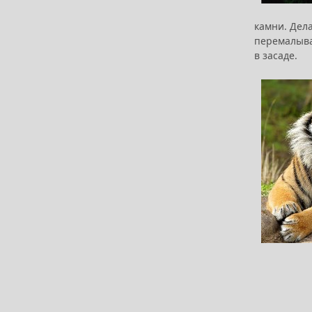
камни. Дел
перемалыват
в засаде.