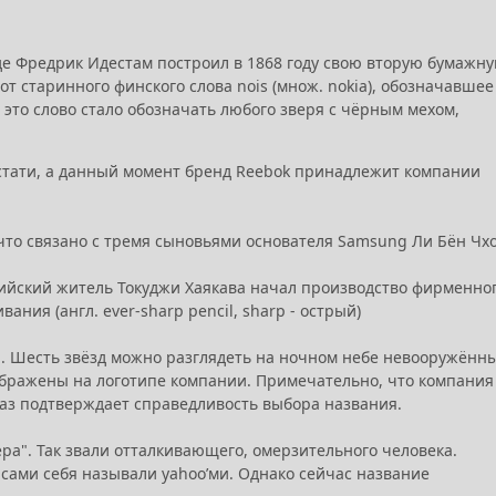
 где Фредрик Идестам построил в 1868 году свою вторую бумажн
 от старинного финского слова nois (множ. nokia), обозначавшее
з, это слово стало обозначать любого зверя с чёрным мехом,
стати, а данный момент бренд Reebok принадлежит компании
 что связано с тремя сыновьями основателя Samsung Ли Бён Чх
токийский житель Токуджи Хаякава начал производство фирменно
ния (англ. ever-sharp pencil, sharp - острый)
а. Шесть звёзд можно разглядеть на ночном небе невооружённ
ображены на логотипе компании. Примечательно, что компания
раз подтверждает справедливость выбора названия.
ра". Так звали отталкивающего, омерзительного человека.
 сами себя называли yahoo’ми. Однако сейчас название