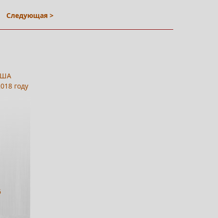
Следующая >
США
018 году
6