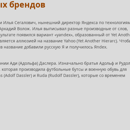
ых брендов
и Илья Сегалович, нынешний директор Яндекса по технологиям
ркадий Волож. Илья выписывал разные производные от слов,
ультате появился вариант «yandex», образованный от Yet Anoth
вляется аллюзией на название Yahoo (Yet Another Hierarc). Чтоб
 в название добавили русскую Я и получилось Яndex.
пании Ади (Адольфа) Даслера. Изначально братья Адольф и Рудо
 которая производила футбольные бутсы и военную обувь для
Adolf Dassler) и Ruda (Rudolf Dassler), которые со временем