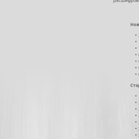
расшифровыв
Нов
Ста