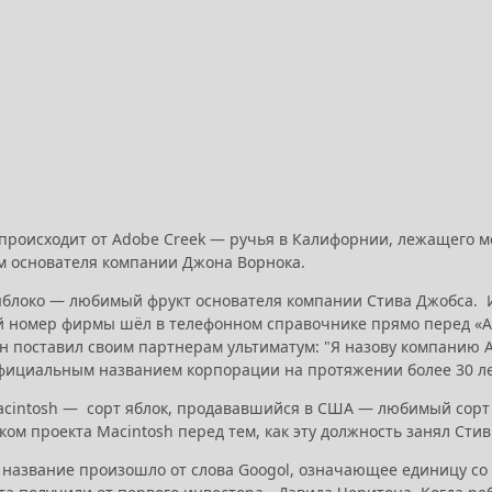
 происходит от Adobe Creek — ручья в Калифорнии, лежащего 
ом основателя компании Джона Ворнока.
 яблоко — любимый фрукт основателя компании Стива Джобса. Им
 номер фирмы шёл в телефонном справочнике прямо перед «Ata
н поставил своим партнерам ультиматум: "Я назову компанию Ap
официальным названием корпорации на протяжении более 30 ле
Macintosh — сорт яблок, продававшийся в США — любимый сорт
ом проекта Macintosh перед тем, как эту должность занял Сти
 название произошло от слова Googol, означающее единицу со 