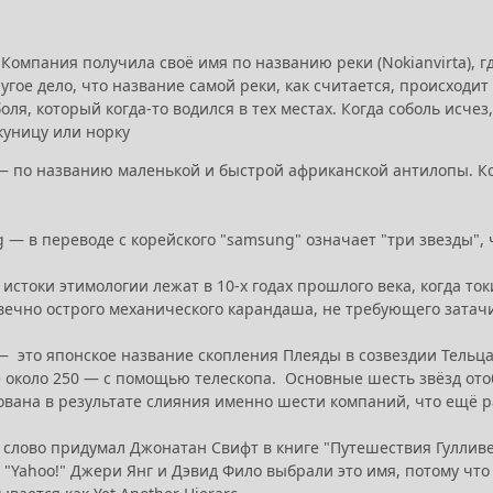
 Компания получила своё имя по названию реки (Nokianvirta),
угое дело, что название самой реки, как считается, происходит
оля, который когда-то водился в тех местах. Когда соболь исче
куницу или норку
 — по названию маленькой и быстрой африканской антилопы. К
g — в переводе с корейского "samsung" означает "три звезды",
 истоки этимологии лежат в 10-х годах прошлого века, когда 
ечно острого механического карандаша, не требующего затачива
 — это японское название скопления Плеяды в созвездии Тельц
ё около 250 — с помощью телескопа. Основные шесть звёзд от
ована в результате слияния именно шести компаний, что ещё 
— слово придумал Джонатан Свифт в книге "Путешествия Гулливе
"Yahoo!" Джери Янг и Дэвид Фило выбрали это имя, потому что