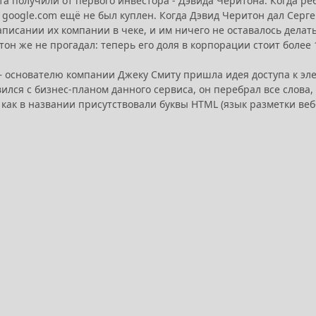
та получили от первого инвестора - Дэвида Черитона. Когда р
 google.com ещё не был куплен. Когда Дэвид Черитон дал Серг
писании их компании в чеке, и им ничего не оставалось делать
он же не прогадал: теперь его доля в корпорации стоит более 
 — основателю компании Джеку Смиту пришла идея доступа к эл
ился с бизнес-планом данного сервиса, он перебрал все слова,
к как в названии присутствовали буквы HTML (язык разметки веб