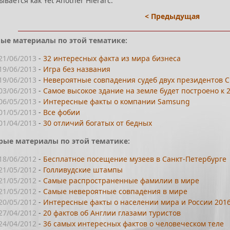
ается как Yet Another Hierarc.
< Предыдущая
ые материалы по этой тематике:
21/06/2013
-
32 интересных факта из мира бизнеса
19/06/2013
-
Игра без названия
19/06/2013
-
Невероятные совпадения судеб двух президентов 
03/06/2013
-
Самое высокое здание на земле будет построено к 2
06/05/2013
-
Интересные факты о компании Samsung
01/05/2013
-
Все фобии
01/04/2013
-
30 отличий богатых от бедных
рые материалы по этой тематике:
18/06/2012
-
Бесплатное посещение музеев в Санкт-Петербурге
21/05/2012
-
Голливудские штампы
21/05/2012
-
Самые распространенные фамилии в мире
21/05/2012
-
Самые невероятные совпадения в мире
20/05/2012
-
Интересные факты о населении мира и России 201
27/04/2012
-
20 фактов об Англии глазами туристов
24/04/2012
-
36 самых интересных фактов о человеческом теле