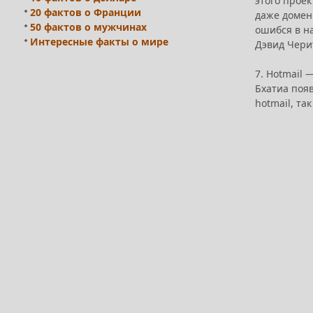
этого проек
20 фактов о Франции
даже домен
50 фактов о мужчинах
ошибся в на
Интересные факты о мире
Дэвид Черит
7. Hotmail
Бхатиа появ
hotmail, та