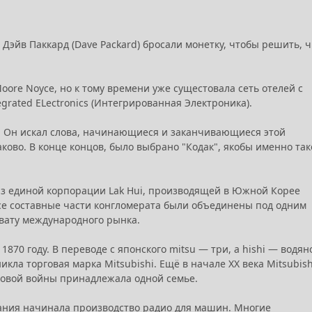
 и Дэйв Паккард (Dave Packard) бросали монетку, чтобы решить, 
oore Noyce, но к тому времени уже сущестовала сеть отелей с
grated ELectronics (Интегрированная Электроника).
. Он искал слова, начинающиеся и заканчивающиеся этой
аково. В конце концов, было выбрано "Кодак", якобы именно та
в из единой корпорации Lak Hui, производящей в Южной Корее
 все составные части конгломерата были объединены под одним
хвату международного рынка.
870 году. В переводе с японского mitsu — три, а hishi — водян
икла торговая марка Mitsubishi. Ещё в начале XX века Mitsubish
ровой войны принадлежала одной семье.
мпания начинала производство радио для машин. Многие