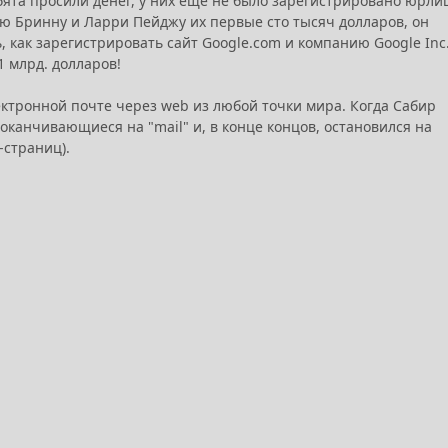
ебята просили денег, у них ещё не было зарегистрировано юрли
ею Бринну и Ларри Пейджу их первые сто тысяч долларов, он
, как зарегистрировать сайт Google.com и компанию Google Inc
1 млрд. долларов!
ектронной почте через web из любой точки мира. Когда Сабир
 оканчивающиеся на "mail" и, в конце концов, остановился на
-страниц).