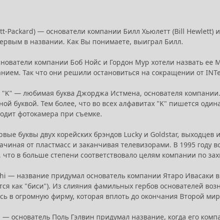
ett-Packard) — основатели компании Билл Хьюлетт (Bill Hewlett)
первым в названии. Как Вы понимаете, выиграл Билл.
основатели компании Боб Нойс и Гордон Мур хотели назвать ее M
нием. Так что они решили остановиться на сокращении от INTe
— "K" — любимая буква Джорджа Истмена, основателя компании
ой буквой. Тем более, что во всех алфавитах "K" пишется один
водит фотокамера при съемке.
рвые буквы двух корейских брэндов Lucky и Goldstar, выходце
начиная от пластмасс и заканчивая телевизорами. В 1995 году
, что в больше степени соответствовало целям компании по за
shi — название придумал основатель компании Ятаро Ивасаки в 1
тся как "биси"). Из слияния фамильных гербов основателей возн
сь в огромную фирму, которая вплоть до окончания Второй ми
la — основатель Поль Гэлвин придумал название, когда его ко