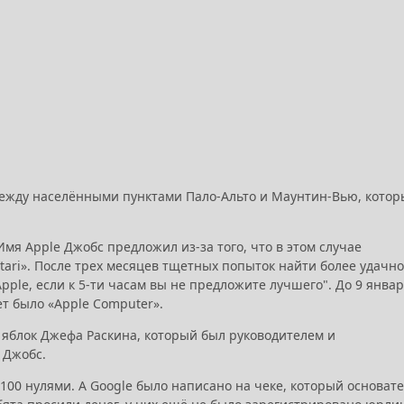
между населёнными пунктами Пало-Альто и Маунтин-Вью, кото
я Apple Джобс предложил из-за того, что в этом случае
ri». После трех месяцев тщетных попыток найти более удачн
ple, если к 5-ти часам вы не предложите лучшего". До 9 янва
т было «Apple Computer».
 яблок Джефа Раскина, который был руководителем и
в Джобс.
100 нулями. А Google было написано на чеке, который основат