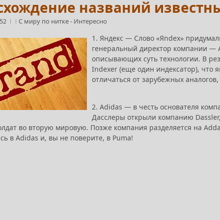
схождение названий известн
:52
С миру по нитке
-
Интересно
1. Яндекс — Слово «Яndex» придумал
генеральный директор компании — А
описывающих суть технологии. В рез
Indexer (еще один индексатор), что я
отличаться от зарубежных аналогов,
2. Adidas — в честь основателя ком
Дасслеры открыли компанию Dassler,
лдат во вторую мировую. Позже компания разделяется на Addas (
ь в Adidas и, вы не поверите, в Puma!