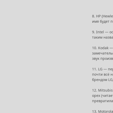
8. HP (Hewl
имя будет 
9. Intel — 
таким назва
10. Kodak 
замечательн
звук произ
11. LG — пе
почти всё 
брендом LG
12. Mitsubi
орех (читае
превратила
13. Motoro