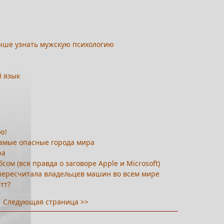
учше узнать мужскую психологию
й язык
ю!
Самые опасные города мира
ра
ом (вся правда о заговоре Apple и Microsoft)
пересчитала владельцев машин во всем мире
тт?
Следующая страница >>