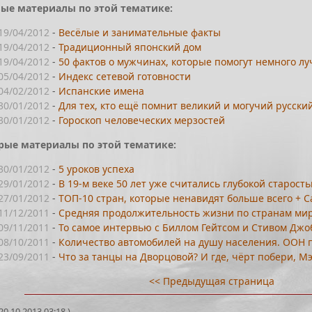
ые материалы по этой тематике:
19/04/2012
-
Весёлые и занимательные факты
19/04/2012
-
Традиционный японский дом
19/04/2012
-
50 фактов о мужчинах, которые помогут немного л
05/04/2012
-
Индекс сетевой готовности
04/02/2012
-
Испанские имена
30/01/2012
-
Для тех, кто ещё помнит великий и могучий русски
30/01/2012
-
Гороскоп человеческих мерзостей
рые материалы по этой тематике:
30/01/2012
-
5 уроков успеха
29/01/2012
-
В 19-м веке 50 лет уже считались глубокой старость
27/01/2012
-
ТОП-10 стран, которые ненавидят больше всего + 
11/12/2011
-
Средняя продолжительность жизни по странам ми
09/11/2011
-
То самое интервью с Биллом Гейтсом и Стивом Джобс
08/10/2011
-
Количество автомобилей на душу населения. ООН 
23/09/2011
-
Что за танцы на Дворцовой? И где, чёрт побери, Мэ
<< Предыдущая страница
0.10.2013 03:18 )