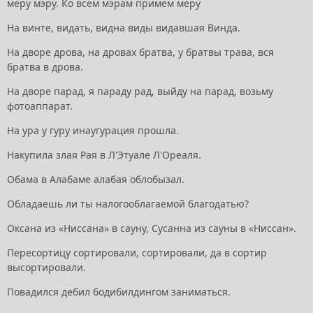
меру мэру. Ко всем мэрам примем меру
На винте, видать, видна виды видавшая Винда.
На дворе дрова, на дровах братва, у братвы трава, вся
братва в дрова.
На дворе парад, я параду рад, выйду на парад, возьму
фотоаппарат.
На ура у гуру инаугурация прошла.
Накупила злая Рая в Л'Этуале Л'Ореаля.
Обама в Алабаме алабая облобызал.
Обладаешь ли ты налогооблагаемой благодатью?
Оксана из «Ниссана» в сауну, Сусанна из сауны в «Ниссан».
Пересортицу сортировали, сортировали, да в сортир
высортировали.
Повадился дебил бодибилдингом заниматься.