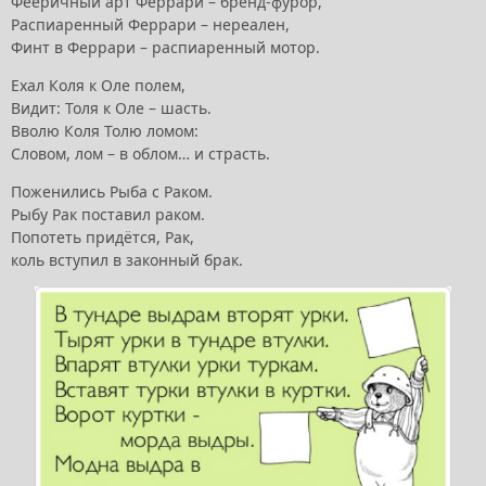
Фееричный арт Феррари – бренд-фурор,
Распиаренный Феррари – нереален,
Финт в Феррари – распиаренный мотор.
Ехал Коля к Оле полем,
Видит: Толя к Оле – шасть.
Вволю Коля Толю ломом:
Словом, лом – в облом… и страсть.
Поженились Рыба с Раком.
Рыбу Рак поставил раком.
Попотеть придётся, Рак,
коль вступил в законный брак.