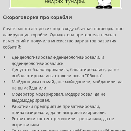
Скороговорка про корабли
Спустя много лет до сих пор в ходу обычная поговорка про
лавирующие корабли. Однако, она претерпела немало
изменений и получила множество вариантов развития
событий:
Деидеологизировали-деидеологизировали, и
додеидеологизировались.
Депутаты баллотировались, баллотировались, да не
выбаллотировались: околели около "Яблока".
Майданщики на майдане майнданили, майданили, да
не вымайданили
Модератор модерировал, модерировал, да не
выдомодерировал.
Работники предприятие приватизировали,
приватизировали, да не выприватизировали.
Ретвитчики контент ретвитили - ретвитили, да не
выретвитили.
Тридцать три депутата закон лоббировали лоббировали,