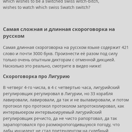
which wishes to be a switched swiss witch-bitch,
wishes to watch which swiss Swatch switch?
Самая сложная и длинная скороговорка на
русском
Самая длинная скороговорка на русском языке содержит 421
слово и почти 3000 букв. Произнести её разом под силу
только очень опытным дикторам с отменной дикцией.
Насколько это реально, смотрите в видео ниже!
Скороговорка про Лигурию
В четверг 4-го числа, в 4 с четвертью часа, лигурийский
регулировщик регулировал в Лигурии, но 33 корабля
лавировали, лавировали, да так и не вылавировали, и потом
протокол про протокол протоколом запротоколировал, как
интервьюером интервьюируемый лигурийский
регулировщик речисто, да не чисто рапортовал, да так
зарапортовался про размокропогодившуюся погоду, что
дабы инцидент не стал претендентом на судебный