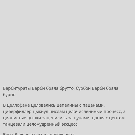
Барбитураты Барби брала брутто, бурбон Барби брала
бурно.
В целлофане целовались цепелины с пацанами,
циберфиллер цыкнул числам целочисленнный процесс, а
цианистые цыпки зацепились за цунами, цапля с центом
танцевали целомудренный эксцесс.
Вера Валеру валит из револьвера.