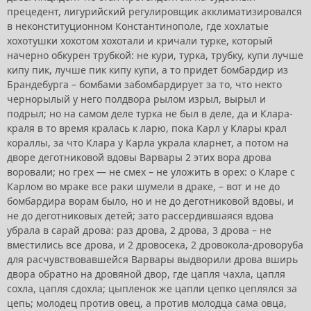
прецедент, лигурийский регулировщик акклиматизировался
в неконституционном Константинополе, где хохлатые
хохотушки хохотом хохотали и кричали турке, который
начерно обкурен трубкой: не кури, турка, трубку, купи лучше
кипу пик, лучше пик кипу купи, а то придет бомбардир из
Брандебурга – бомбами забомбардирует за то, что некто
чернорылый у него полдвора рылом изрыл, вырыл и
подрыл; но на самом деле турка не был в деле, да и Клара-
краля в то время кралась к ларю, пока Карл у Клары крал
кораллы, за что Клара у Карла украла кларнет, а потом на
дворе деготниковой вдовы Варвары 2 этих вора дрова
воровали; но грех — не смех – не уложить в орех: о Кларе с
Карлом во мраке все раки шумели в драке, – вот и не до
бомбардира ворам было, но и не до деготниковой вдовы, и
не до деготниковых детей; зато рассердившаяся вдова
убрала в сарай дрова: раз дрова, 2 дрова, 3 дрова – не
вместились все дрова, и 2 дровосека, 2 дровокола-дроворуба
для расчувствовавшейся Варвары выдворили дрова вширь
двора обратно на дровяной двор, где цапля чахла, цапля
сохла, цапля сдохла; цыпленок же цапли цепко цеплялся за
цепь; молодец против овец, а против молодца сама овца,