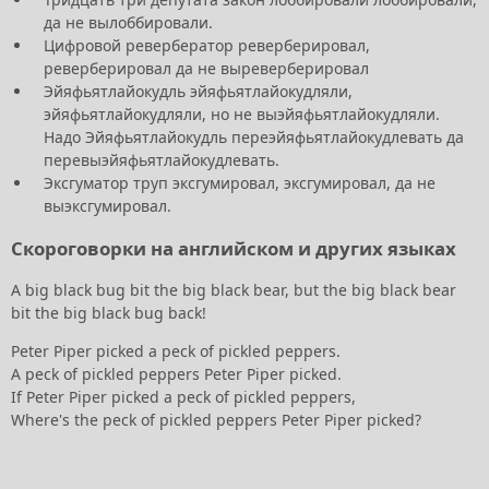
да не вылоббировали.
Цифровой ревербератор реверберировал,
реверберировал да не выреверберировал
Эйяфьятлайокудль эйяфьятлайокудляли,
эйяфьятлайокудляли, но не выэйяфьятлайокудляли.
Надо Эйяфьятлайокудль переэйяфьятлайокудлевать да
перевыэйяфьятлайокудлевать.
Эксгуматор труп эксгумировал, эксгумировал, да не
выэксгумировал.
Скороговорки на английском и других языках
A big black bug bit the big black bear, but the big black bear
bit the big black bug back!
Peter Piper picked a peck of pickled peppers.
A peck of pickled peppers Peter Piper picked.
If Peter Piper picked a peck of pickled peppers,
Where's the peck of pickled peppers Peter Piper picked?