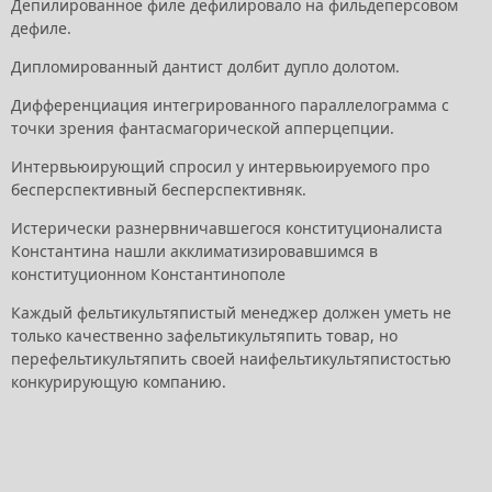
Депилированное филе дефилировало на фильдеперсовом
дефиле.
Дипломированный дантист долбит дупло долотом.
Дифференциация интегрированного параллелограмма с
точки зрения фантасмагорической апперцепции.
Интервьюирующий спросил у интервьюируемого про
бесперспективный бесперспективняк.
Истерически разнервничавшегося конституционалиста
Константина нашли акклиматизировавшимся в
конституционном Константинополе
Каждый фельтикультяпистый менеджер должен уметь не
только качественно зафельтикультяпить товар, но
перефельтикультяпить своей наифельтикультяпистостью
конкурирующую компанию.