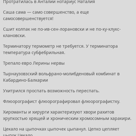
Протратилась в Анталии нотариус Наталия
Саша сама — само совершенство, а еще
самосовершенствуется!
Сшит колпак не по-ив-сен-лорановски и не по-ку-клукс-
клановски.
Терминатору термометр не требуется. У терминатора
температура субфебрильная.
Трепало евро Лерины нервы
Тырнаузовзский вольфрано-молибденовый комбинат в
Кабардино-Балкарии
Ухитрился проспать возможность переспать.
Флюорографист флюорографировал флюорографистку.
Хироманты и хирурги характеризуют хвори рахитов
хрупкостью хрящей и хроническим хромосомным харакири.
Цекало на цыпочках цыпочек цыпанул. Цепко цепляет
цыпок Цекало.