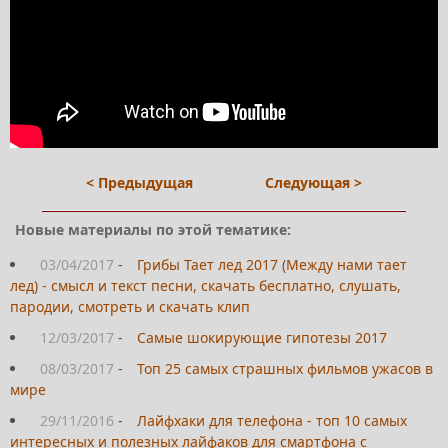
< Предыдущая
Следующая >
Новые материалы по этой тематике:
03/04/2017
-
Грибы Тает лед 2017 (Между нами тает
лед) - смысл и текст песни, скачать бесплатно, слушать,
пародии, смотреть и скачать клип
12/03/2017
-
Самые шокирующие гипотезы 2017
08/03/2017
-
Топ 25 самых страшных фильмов ужасов в
мире
29/11/2016
-
Лайфхаки для телефона - топ 10 самых
интересных и полезных лайфаков для смартфона с