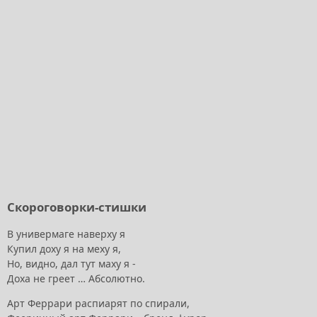
Скороговорки-стишки
В универмаге наверху я
Купил доху я на меху я,
Но, видно, дал тут маху я -
Доха не греет … Абсолютно.
Арт Феррари распиарят по спирали,