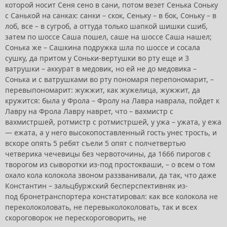
которой носит Сеня сено в сани, потом везет Сенька Соньку
с Санькой на санках: санки – скок, Сеньку – в бок, Соньку – в
лоб, все – в сугроб, а оттуда только шапкой шишки сшиб,
затем по шоссе Саша пошел, саше на шоссе Саша нашел;
Сонька же – Сашкина подружка шла по шоссе и сосала
сушку, да притом у Соньки-вертушки во рту еще и 3
ватрушки – аккурат в медовик, но ей не до медовика –
Сонька и с ватрушками во рту пономаря перепономарит, –
перевыпономарит: жужжит, как жужелица, жужжит, да
кружится: была у Фрола – Фролу на Лавра наврала, пойдет к
Лавру на Фрола Лавру наврет, что – вахмистр с
вахмистршей, ротмистр с ротмистршей, у ужа – ужата, у ежа
— ежата, а у него высокопоставленный гость унес трость, и
вскоре опять 5 ребят съели 5 опят с полчетвертью
четверика чечевицы без червоточины, да 1666 пирогов с
творогом из сыворотки из-под простокваши, – о всем о том
охало кола колокола звоном раззванивали, да так, что даже
Константин – зальцбуржский бесперспективняк из-
под бронетранспортера констатировал: как все колокола не
переколоколовать, не перевыколоколовать, так и всех
скороговорок не перескороговорить, не