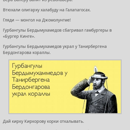
Втюхали олигарху халабуду на Галапагосах.
Гляди — монгол на Джомолунгме!
Гурбангулы Бердымухамедов сбагривал гамбургеры в
«Бургер Кинге».
Гурбангулы Бердымухамедов украл у Танирбергена
Бердонгарова кораллы.
Дай кирку Киркорову корки откалывать.