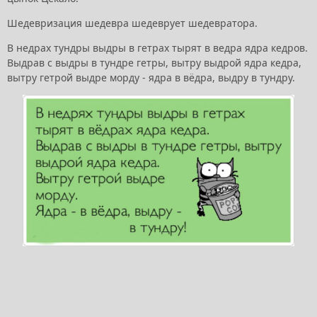
Шедевризация шедевра шедеврует шедевратора.
В недрах тундры выдры в гетрах тырят в ведра ядра кедров.
Выдрав с выдры в тундре гетры, вытру выдрой ядра кедра,
вытру гетрой выдре морду - ядра в вёдра, выдру в тундру.