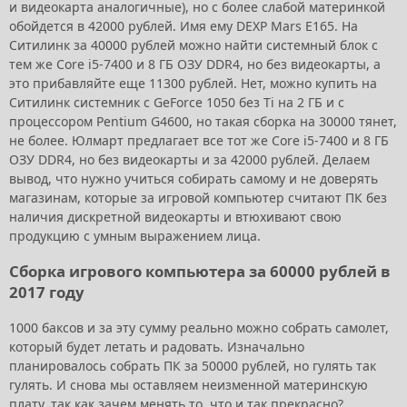
и видеокарта аналогичные), но с более слабой материнкой
обойдется в 42000 рублей. Имя ему DEXP Mars E165. На
Ситилинк за 40000 рублей можно найти системный блок с
тем же Core i5-7400 и 8 ГБ ОЗУ DDR4, но без видеокарты, а
это прибавляйте еще 11300 рублей. Нет, можно купить на
Ситилинк системник с GeForce 1050 без Ti на 2 ГБ и с
процессором Pentium G4600, но такая сборка на 30000 тянет,
не более. Юлмарт предлагает все тот же Core i5-7400 и 8 ГБ
ОЗУ DDR4, но без видеокарты и за 42000 рублей. Делаем
вывод, что нужно учиться собирать самому и не доверять
магазинам, которые за игровой компьютер считают ПК без
наличия дискретной видеокарты и втюхивают свою
продукцию с умным выражением лица.
Сборка игрового компьютера за 60000 рублей в
2017 году
1000 баксов и за эту сумму реально можно собрать самолет,
который будет летать и радовать. Изначально
планировалось собрать ПК за 50000 рублей, но гулять так
гулять. И снова мы оставляем неизменной материнскую
плату, так как зачем менять то, что и так прекрасно?