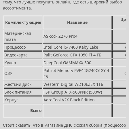
тому, что лучше покупать онлайн, где есть широкий выбор
ассортимента.
Цен
Комплектующие
Название
Материнская
ASRock Z270 Pro4
о
плата
Процессор
Intel Core i5-7400 Kaby Lake
о
Видеокарта
Palit GeForce GTX 1050 Ti 4 ГБ
о
Кулер
DeepCool GAMMAXX 300
о
Patriot Memory PVE44G240C6GY 4
ОЗУ
от
ГБ
Жесткий диск
Western Digital WD10EZEX 1ТБ
о
Блок питания
FSP Group ATX-500PNR (500W)
о
Корпус
AeroCool V2X Black Edition
о
Всего
Стоит сказать, что в магазине ДНС схожая сборка (процессор