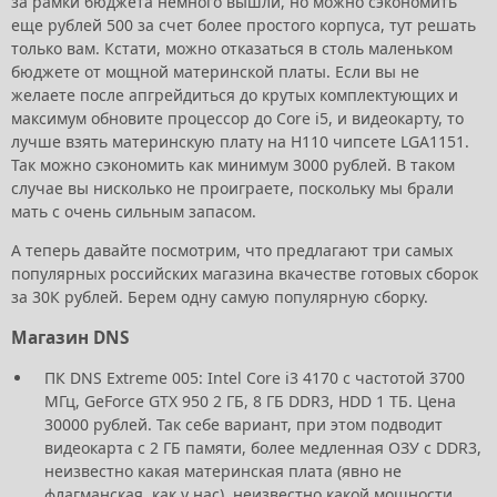
за рамки бюджета немного вышли, но можно сэкономить
еще рублей 500 за счет более простого корпуса, тут решать
только вам. Кстати, можно отказаться в столь маленьком
бюджете от мощной материнской платы. Если вы не
желаете после апгрейдиться до крутых комплектующих и
максимум обновите процессор до Core i5, и видеокарту, то
лучше взять материнскую плату на H110 чипсете LGA1151.
Так можно сэкономить как минимум 3000 рублей. В таком
случае вы нисколько не проиграете, поскольку мы брали
мать с очень сильным запасом.
А теперь давайте посмотрим, что предлагают три самых
популярных российских магазина вкачестве готовых сборок
за 30К рублей. Берем одну самую популярную сборку.
Магазин DNS
ПК DNS Extreme 005: Intel Core i3 4170 с частотой 3700
МГц, GeForce GTX 950 2 ГБ, 8 ГБ DDR3, HDD 1 ТБ. Цена
30000 рублей. Так себе вариант, при этом подводит
видеокарта с 2 ГБ памяти, более медленная ОЗУ с DDR3,
неизвестно какая материнская плата (явно не
флагманская, как у нас), неизвестно какой мощности