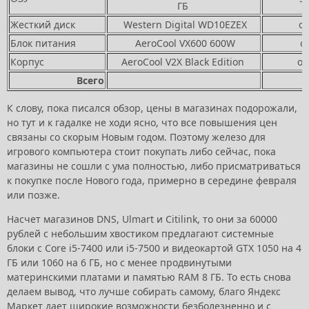
ГБ
Жесткий диск
Western Digital WD10EZEX
от
Блок питания
AeroCool VX600 600W
от
Корпус
AeroCool V2X Black Edition
от
Всего
К слову, пока писался обзор, цены в магазинах подорожали,
но тут и к гадалке не ходи ясно, что все повышения цен
связаны со скорым Новым годом. Поэтому железо для
игрового компьютера стоит покупать либо сейчас, пока
магазины не сошли с ума полностью, либо присматриваться
к покупке после Нового года, примерно в середине февраля
или позже.
Насчет магазинов DNS, Ulmart и Citilink, то они за 60000
рублей с небольшим хвостиком предлагают системные
блоки с Core i5-7400 или i5-7500 и видеокартой GTX 1050 на 4
ГБ или 1060 на 6 ГБ, но с менее продвинутыми
материнскими платами и памятью RAM 8 ГБ. То есть снова
делаем вывод, что лучше собирать самому, благо Яндекс
Маркет дает широкие возможности безболезненно и с