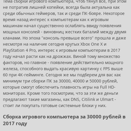
Тема сборки игрового компьютера, чтоб тянул все, при этом
не потратив лишней копейки, всегда была актуальна как
среди обычных геймеров, так и среди ПК-бояре. Некоторое
время назад интерес к компьютерам как к игровым
машинам начал существенно ослаблять ввиду появления
мощных консолей - виновниц жестких баталий между двумя
кланами. Но эпоха "консоль превыше всего" прошла и даже
несмотря на наличие сегодня крутых Xbox One X и
PlayStation 4 Pro, интерес к игровым компьютерам в 2017
году начал расти как на дрожжах. Виной тому множество
факторов, но главное - появление действительно мощного
железа, способного выдать красивую картинку с FPS выше
60 при 4К-гейминге. Сегодня же мы подберем для вас как
минимум три сборки ПК за 30000, 40000 и 50000 рублей,
которые смогут обеспечить плавность игры на Full HD-
мониторах. Кроме того посмотрим, что за эти же деньги
предлагают такие магазины, как DNS, Citilink и Ulmart -
стоит ли покупать готовые системные блоки у них.
Сборка игрового компьютера за 30000 рублей в
2017 году