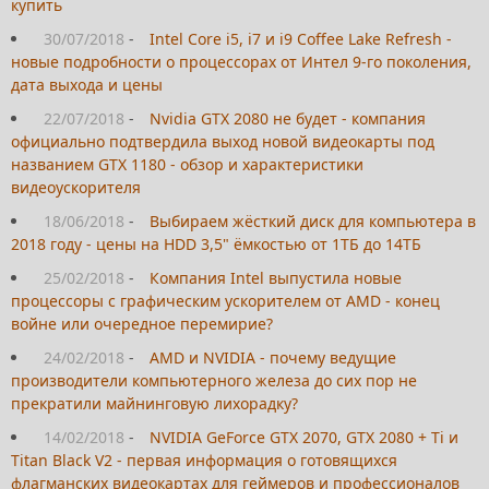
купить
30/07/2018
-
Intel Core i5, i7 и i9 Coffee Lake Refresh -
новые подробности о процессорах от Интел 9-го поколения,
дата выхода и цены
22/07/2018
-
Nvidia GTX 2080 не будет - компания
официально подтвердила выход новой видеокарты под
названием GTX 1180 - обзор и характеристики
видеоускорителя
18/06/2018
-
Выбираем жёсткий диск для компьютера в
2018 году - цены на HDD 3,5" ёмкостью от 1ТБ до 14ТБ
25/02/2018
-
Компания Intel выпустила новые
процессоры с графическим ускорителем от AMD - конец
войне или очередное перемирие?
24/02/2018
-
AMD и NVIDIA - почему ведущие
производители компьютерного железа до сих пор не
прекратили майнинговую лихорадку?
14/02/2018
-
NVIDIA GeForce GTX 2070, GTX 2080 + Ti и
Titan Black V2 - первая информация о готовящихся
флагманских видеокартах для геймеров и профессионалов