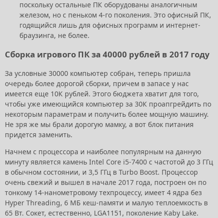
поскольку остальные ПК оборудованы аналогичным
железом, но с пеньком 4-го поколения. Это офисный ПК,
годящийся лишь для офисных программ и интернет-
браузинга, не более.
Сборка игрового ПК за 40000 рублей в 2017 году
За условные 30000 компьютер собран, теперь пришла
очередь более дорогой сборки, причем в запасе у нас
имеется еще 10К рублей. Этого бюджета хватит для того,
чтобы уже имеющийся компьютер за 30К проапгрейдить по
некоторым параметрам и получить более мощную машину.
Не зря же мы брали дорогую мамку, а вот блок питания
придется заменить.
Начнем с процессора и наиболее популярным на данную
минуту является камень Intel Core i5-7400 с частотой до 3 ГГц
в обычном состоянии, и 3,5 ГГц в Turbo Boost. Процессор
очень свежий и вышел в начале 2017 года, построен он по
тонкому 14-нанометровому техпроцессу, имеет 4 ядра без
Hyper Threading, 6 МБ кеш-памяти и малую теплоемкость в
65 Вт. Сокет, естественно, LGA1151, поколение Kaby Lake.