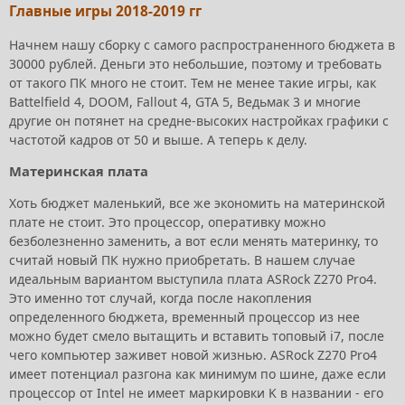
Главные игры 2018-2019 гг
Начнем нашу сборку с самого распространенного бюджета в
30000 рублей. Деньги это небольшие, поэтому и требовать
от такого ПК много не стоит. Тем не менее такие игры, как
Battelfield 4, DOOM, Fallout 4, GTA 5, Ведьмак 3 и многие
другие он потянет на средне-высоких настройках графики с
частотой кадров от 50 и выше. А теперь к делу.
Материнская плата
Хоть бюджет маленький, все же экономить на материнской
плате не стоит. Это процессор, оперативку можно
безболезненно заменить, а вот если менять материнку, то
считай новый ПК нужно приобретать. В нашем случае
идеальным вариантом выступила плата ASRock Z270 Pro4.
Это именно тот случай, когда после накопления
определенного бюджета, временный процессор из нее
можно будет смело вытащить и вставить топовый i7, после
чего компьютер заживет новой жизнью. ASRock Z270 Pro4
имеет потенциал разгона как минимум по шине, даже если
процессор от Intel не имеет маркировки K в названии - его