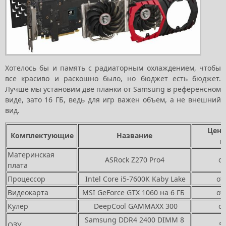
Хотелось бы и память с радиаторным охлаждением, чтобы
все красиво и раскошно было, но бюджет есть бюджет.
Лучше мы установим две планки от Samsung в референсном
виде, зато 16 ГБ, ведь для игр важен объем, а не внешний
вид.
Цена
Комплектующие
Название
м
Материнская
ASRock Z270 Pro4
от
плата
Процессор
Intel Core i5-7600К Kaby Lake
от
Видеокарта
MSI GeForce GTX 1060 на 6 ГБ
от
Кулер
DeepCool GAMMAXX 300
от
Samsung DDR4 2400 DIMM 8
ОЗУ
5