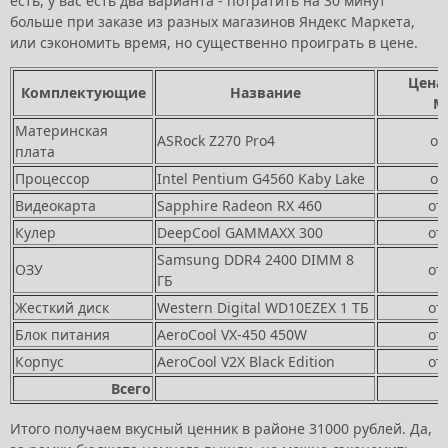
есть, у вас есть два варианта - потратить на 30 минут
больше при заказе из разных магазинов Яндекс Маркета,
или сэкономить время, но существенно проиграть в цене.
Цена 
Комплектующие
Название
М
Материнская
ASRock Z270 Pro4
от
плата
Процессор
Intel Pentium G4560 Kaby Lake
от
Видеокарта
Sapphire Radeon RX 460
от
Кулер
DeepCool GAMMAXX 300
от
Samsung DDR4 2400 DIMM 8
ОЗУ
от
ГБ
Жесткий диск
Western Digital WD10EZEX 1 ТБ
от
Блок питания
AeroCool VX-450 450W
от
Корпус
AeroCool V2X Black Edition
от
Всего
Итого получаем вкусный ценник в районе 31000 рублей. Да,