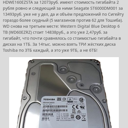
HDWE160EZSTA за 12073руб. имеют стоимость гигабайта 2
рубля ровно и следующий за ними Seagate ST6000DM001 за
13493руб. уже не у дел, да и объём предложений по Сигейту
гораздо более скудный (5 магазинов против 62 для Тошиба).
WD снова на третьем месте: Western Digital Blue Desktop 6
TB (WD60EZRZ) стоит 14838руб., а это уже 2,47руб. за
гигабайт, что почти сравнялось со стоимостью гигабайта в
дисках на 1ТБ. За 14тыс. можно взять ТРИ жёстких диска
Toshiba по 3ТБ каждый, а это уже 9ТБ, а не 6ТБ!