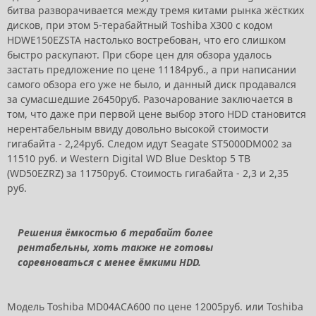
битва разворачивается между тремя китами рынка жёстких
дисков, при этом 5-терабайтный Toshiba X300 с кодом
HDWE150EZSTA настолько востребован, что его слишком
быстро раскупают. При сборе цен для обзора удалось
застать предложение по цене 11184руб., а при написании
самого обзора его уже не было, и данный диск продавался
за сумасшедшие 26450руб. Разочарование заключается в
том, что даже при первой цене выбор этого HDD становится
нерентабельным ввиду довольно высокой стоимости
гигабайта - 2,24руб. Следом идут Seagate ST5000DM002 за
11510 руб. и Western Digital WD Blue Desktop 5 TB
(WD50EZRZ) за 11750руб. Стоимость гигабайта - 2,3 и 2,35
руб.
Решения ёмкостью 6 терабайт более
рентабельны, хоть также не готовы
соревноваться с менее ёмкими HDD.
Модель Toshiba MD04ACA600 по цене 12005руб. или Toshiba