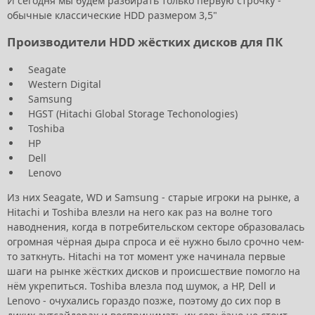
И сегодня мы будем разбирать только первую строчку -
обычные классические HDD размером 3,5"
Производители HDD жёстких дисков для ПК
Seagate
Western Digital
Samsung
HGST (Hitachi Global Storage Techonologies)
Toshiba
HP
Dell
Lenovo
Из них Seagate, WD и Samsung - старые игроки на рынке, а
Hitachi и Toshiba влезли на него как раз на волне того
наводнения, когда в потребительском секторе образовалась
огромная чёрная дыра спроса и её нужно было срочно чем-
то заткнуть. Hitachi на тот момент уже начинала первые
шаги на рынке жёстких дисков и происшествие помогло на
нём укрепиться. Toshiba влезла под шумок, а HP, Dell и
Lenovo - очухались гораздо позже, поэтому до сих пор в