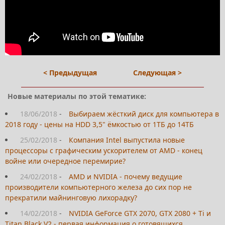
< Предыдущая
Следующая >
Новые материалы по этой тематике:
18/06/2018
-
Выбираем жёсткий диск для компьютера в
2018 году - цены на HDD 3,5" ёмкостью от 1ТБ до 14ТБ
25/02/2018
-
Компания Intel выпустила новые
процессоры с графическим ускорителем от AMD - конец
войне или очередное перемирие?
24/02/2018
-
AMD и NVIDIA - почему ведущие
производители компьютерного железа до сих пор не
прекратили майнинговую лихорадку?
14/02/2018
-
NVIDIA GeForce GTX 2070, GTX 2080 + Ti и
Titan Black V2 - первая информация о готовящихся