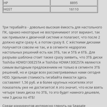
HP
8895
HGST
16110
Три терабайта - довольно высокая ёмкость для настольного
ПК, однако некоторые не воспринимают этот вариант, так
как привыкли к двоичной системе и полагают, что после 2
должно идти сразу 4, а потом сразу 8. С жёсткими дисками
получается совсем не так, и в сегменте недорогих
настольных решений есть как 3ТБ, так и 5ТБ и 6ТБ. Для
разрыва шаблона стоит также сразу заявить, что 3ТБ диски
Toshiba HDWD130EZSTA и Toshiba HDWA130EZSTA являются
самым выгодным предложением не только в сегменте 3ТБ
решений, но и среди всех рассматриваемых нами сегодня
HDD. Удельная стоимость гигабайта ёмкости здесь
составляет 1,56 руб. и в более крупных носителях этот
показатель уже не достигается! А это значит, что если взять
четыре таких диска по 3ТБ, то это будет намного дешевле,
чем 3 диска по 4ТБ!
Среди конкурентов интересно глянуть на Seagate