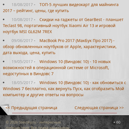
18/08/2017
-
ТОП-5 лучших видеокарт для майнинга
2017 – рейтинг, цены, где купить
10/08/2017
-
Скидки на гаджеты от GearBest - планшет
Teclast 98, портативный ноутбук Xiaomi Air 13 и игровой
ноутбук MSI GL62M 7REX
09/06/2017
-
MacBook Pro 2017 (МакБук Про 2017) -
обзор обновленных ноутбуков от Apple, характеристики,
дата выхода, цена, купить
19/05/2017
-
Windows 10 (Виндовс 10) - 10 новых
возможностей в операционной системе от Microsoft,
недоступных в Виндовс 7
18/05/2017
-
Windows 10 (Виндовс 10) - как обновиться c
Windows 7 бесплатно, как вернуть Пуск, как отобразить Мой
компьютер и другие ответы на вопросы
<< Предыдущая страница
Следующая страница >>
© 2026 Stevsky.ru - интересные
60
путешествия. Все права защищены.