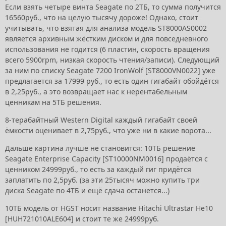
Если взять четыре винта Seagate по 2ТБ, то сумма получится
16560руб., что на целую тысячу дороже! Однако, стоит
учитывать, что взятая для анализа модель ST8000AS0002
является архивным жёстким диском и для повседневного
использования не годится (6 пластин, скорость вращения
всего 5900rpm, низкая скорость чтения/записи). Следующий
за ним по списку Seagate 7200 IronWolf [ST8000VN0022] уже
предлагается за 17999 руб., то есть один гигабайт обойдётся
в 2,25руб., а это возвращает нас к нерентабельным
ценникам на 5ТБ решения.
8-терабайтный Western Digital каждый гигабайт своей
ёмкости оценивает в 2,75руб., что уже ни в какие ворота...
Дальше картина лучше не становится: 10ТБ решение
Seagate Enterprise Capacity [ST10000NM0016] продаётся с
ценником 24999руб., то есть за каждый гиг придётся
заплатить по 2,5руб. (за эти 25тысяч можно купить три
диска Seagate по 4ТБ и ещё сдача останется...)
10ТБ модель от HGST носит название Hitachi Ultrastar He10
[HUH721010ALE604] и стоит те же 24999руб.