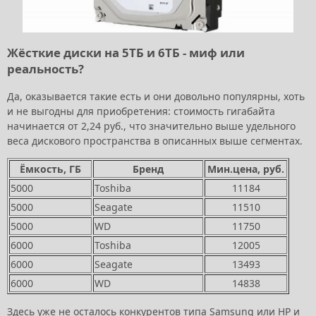
Жёсткие диски на 5ТБ и 6ТБ - миф или
реальность?
Да, оказывается такие есть и они довольно популярны, хоть
и не выгодны для приобретения: стоимость гигабайта
начинается от 2,24 руб., что значительно выше удельного
веса дискового пространства в описанных выше сегментах.
Ёмкость, ГБ
Бренд
Мин.цена, руб.
5000
Toshiba
11184
5000
Seagate
11510
5000
WD
11750
6000
Toshiba
12005
6000
Seagate
13493
6000
WD
14838
Здесь уже не осталось конкурентов типа Samsung или HP и