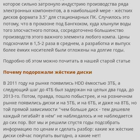
которое сильно затронуло индустрию производства ряда
электронных компонентов, а в наибольшей мере - жёстких
дисков формата 3.5" для стационарных ПК. Случилось это
потому, что в промзоне под Бангкоком, куда хлынули воды
того злосчастного потока, сосредоточено большинство
производств этого важного элемента любого компа. Цены
подскочили в 1,5-2 раза в среднем, а разработка и выпуск
более ёмких носителей были отложены на долгие годы.
Подробно об этом можно почитать в нашей старой статье
Почему подорожали жёсткие диски
В 2011 году на рынке появились HDD ёмкостью 3ТБ, а
следующий шаг до 4ТБ был задержан на целых два года, до
2013-го. Потом, правда, пошло побыстрее, и на розничном
рынке появились диски и на 5ТБ, и на 6ТБ, и даже на 8ТБ, но
той прямой зависимости "чем больше диск - тем дешевле
каждый гигабайт в нём" не наблюдалось и не наблюдается
до сих пор. Вот мы и решили спустя годы подсобрать
информацию по ценам и сделать разбор: какие же жёсткие
диски сейчас покупать выгодно, а какие нет!