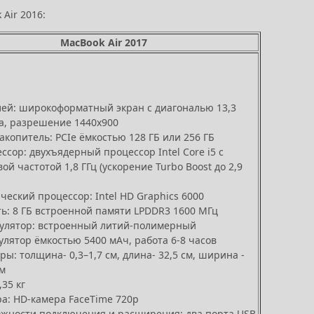
Air 2016:
MacBook Air 2017
ей: широкоформатный экран с диагональю 13,3
, разрешение 1440x900
акопитель: PCIe ёмкостью 128 ГБ или 256 ГБ
ссор: двухъядерный процессор Intel Core i5 с
вой частотой 1,8 ГГц (ускорение Turbo Boost до 2,9
ческий процессор: Intel HD Graphics 6000
ь: 8 ГБ встроенной памяти LPDDR3 1600 МГц
улятор: встроенный литий-полимерный
улятор ёмкостью 5400 мАч, работа 6-8 часов
ры: толщина- 0,3–1,7 см, длина- 32,5 см, ширина -
см
,35 кг
а: HD‑камера FaceTime 720p
жности подключения и расширения: два порта USB