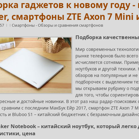
рка гаджетов к новому году 
er, смартфоны ZTE Axon 7 Mini 
:57
Смартфоны
-
Обзоры и сравнения смартфонов
Подборка качественных
Мир современных технологий
рынке телефонов было всего 
исчисляется сотнями. Приме
ноутбуков и другой техники
обзоров на популярные и не 
подборочек с выделением тех
мы открываем рубрику о под
для того, чтобы сориентиро
есные и достойные новинки. В этот раз наш радар-поисковик о
сравним с последним МакБук Ейр 2017, смартфон ZTE Axon 7 Mi
сть и Bluboo S1 – китайский бюджетник с безрамочным дизайно
nker Notebook – китайский ноутбук, который легко
истики, цена