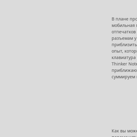
В плане про
мобильная г
отпечатков 
разъемам у 
приблизитьс
опыт, котор
клавиатура
Thinker Not
приближающ
суммируем 
Как вы може