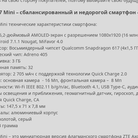
 на свою сторону покупателей, поэтому выбирайте свою будущ
 7 Mini – сбалансированный и недорогой смартфон 
Mini технические характеристики смартфона:
 5,2-дюймовый AMOLED-экран с разрешением 1080x1920 (16 млн
roid 7.1.1 Nougat, MiFavor 4.0
ор: Восьмиядерный чипсет Qualcomm Snapdragon 617 (4x1,5 ГГц
еский чип: Adreno 405
ивка: 3 ГБ
нная память: 32
ятор: 2 705 мАч с поддержкой технологии Quick Charge 2.0
: основная камера - 16 Мп, фронтальная камера – 8 Мп
ости: Wi-Fi IEEE 802.11 b/g/n/ac, Bluetooth 4.1, USB Type-С, ау
 освещения и приближения, геомагнитный датчик, гироскоп, дат
 Quick Charge, CA
ы: 147,5 x 71 x 7,8 мм
алы: алюминиевый корпус
золотой, серый
3 грамма
Mini – это миниатюрная версия флагманского смартфона ZTE Axo