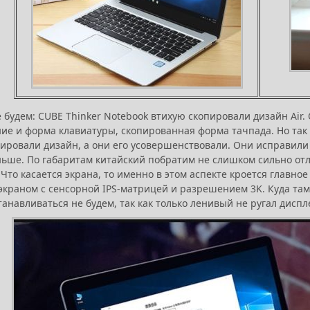
 будем: CUBE Thinker Notebook втихую скопировали дизайн Air. 
е и форма клавиатуры, скопированная форма тачпада. Но так ли
пировали дизайн, а они его усовершенствовали. Они исправили 
ьше. По габаритам китайский побратим не слишком сильно отли
 Что касается экрана, то именно в этом аспекте кроется главно
краном с сенсорной IPS-матрицей и разрешением 3K. Куда там
анавливаться не будем, так как только ленивый не ругал диспле