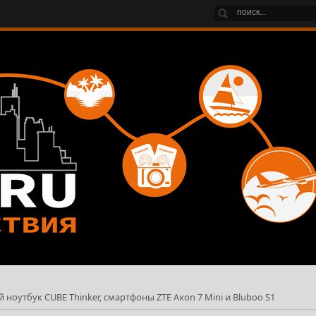
ноутбук CUBE Thinker, смартфоны ZTE Axon 7 Mini и Bluboo S1