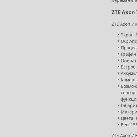
переманить
ZTE Axon
ZTE Axon 7 
Экран:
ОС: And
Процесс
Графич
Операт
Встрое
Аккумул
Камеры
Возможн
сенсоры
функция
Габарит
Матери
Цвета: 
Вес: 15
ZTE Axon 7 