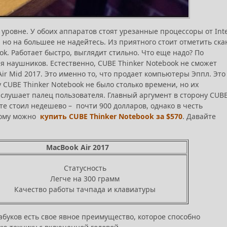
уровне. У обоих аппаратов стоят урезанные процессоры от Inte
, но на большее не надейтесь. Из приятного стоит отметить ска
k. Работает быстро, выглядит стильно. Что еще надо? По
ля наушников. Естественно, CUBE Thinker Notebook не сможет
ir Mid 2017. Это именно то, что продает компьютеры Эппл. Это
у CUBE Thinker Notebook не было столько времени, но их
 слушает палец пользователя. Главный аргумент в сторону CUB
рте стоил недешево – почти 900 долларов, однако в честь
рому можно
купить CUBE Thinker Notebook за $570
. Давайте
MacBook Air 2017
Статусность
Легче на 300 грамм
Качество работы тачпада и клавиатуры
абуков есть свое явное преимущество, которое способно