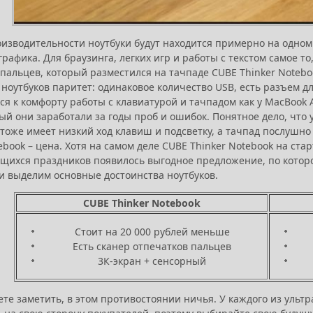
изводительности ноутбуки будут находится примерно на одном 
рафика. Для браузинга, легких игр и работы с текстом самое то
пальцев, который разместился на тачпаде CUBE Thinker Noteboo
ноутбуков паритет: одинаковое количество USB, есть разъем д
я к комфорту работы с клавиатурой и тачпадом как у MacBook A
ый они заработали за годы проб и ошибок. Понятное дело, что 
 тоже имеет низкий ход клавиш и подсветку, а тачпад послушно
ebook – цена. Хотя на самом деле CUBE Thinker Notebook на ста
ихся праздников появилось выгодное предложение, по кото
и выделим основные достоинства ноутбуков.
CUBE Thinker Notebook
Стоит на 20 000 рублей меньше
Есть сканер отпечатков пальцев
3К-экран + сенсорный
те заметить, в этом противостоянии ничья. У каждого из ультр