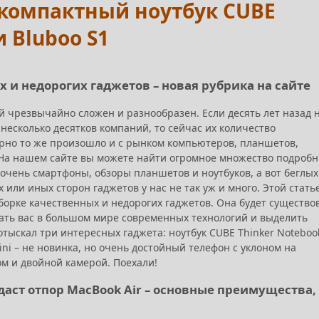
- компактный ноутбук CUBE
и Bluboo S1
 и недорогих гаджетов – новая рубрика на сайте
 чрезвычайно сложен и разнообразен. Если десять лет назад 
несколько десятков компаний, то сейчас их количество
рно то же произошло и с рынком компьютеров, планшетов,
. На нашем сайте вы можете найти огромное множество подроб
очень смартфоны, обзоры планшетов и ноутбуков, а вот беглых
 или иных сторон гаджетов у нас не так уж и много. Этой стать
борке качественных и недорогих гаджетов. Она будет существо
вать вас в большом мире современных технологий и выделить
тыскал три интересных гаджета: ноутбук CUBE Thinker Noteboo
ni – не новинка, но очень достойный телефон с уклоном на
м и двойной камерой. Поехали!
 даст отпор MacBook Air – основные преимущества,