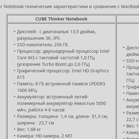
r Notebook технические характеристики и сравнение с MacBook 
CUBE Thinker Notebook
Дисплей: с диагональю 13,5 дюйма,
разрешение 3К, IPS
SSD-накопитель: 256 ГБ
Диспл
Процессор: двухъядерный процессор Intel
дюйма
Core M3 с тактовой частотой 1,0 ГГц
SSD-н
(ускорение Turbo Boost до 2,6 ГГц)
Проце
Графический процессор: Intel HD Graphics
такто
615
ГГц)
Память: 8 ГБ встроенной памяти LPDDR3
Графи
1600 МГц
Памят
Аккумулятор: встроенный литий-
Аккум
полимерный аккумулятор ёмкостью 5000
аккум
мАч, работа 4-6 часов
Разме
Размеры: толщина- 1,4 см, длина- 31,3 см,
22,7 
ширина - 23,7 см
Вес: 1
Вес: 1,68 кг
Камер
Камера: HD‑камера, 2 МП
Возмо