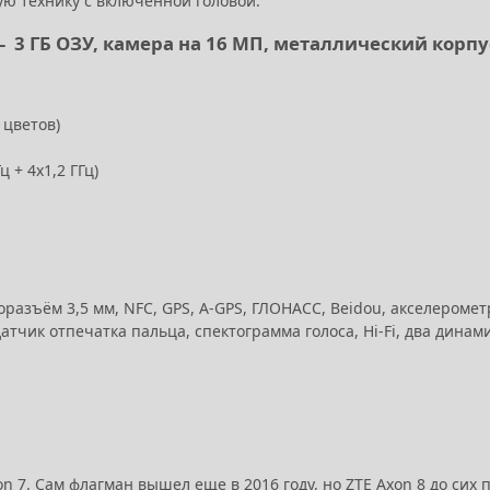
ую технику с включенной головой.
– 3 ГБ ОЗУ, камера на 16 МП, металлический корпу
 цветов)
 + 4x1,2 ГГц)
диоразъём 3,5 мм, NFC, GPS, A-GPS, ГЛОНАСС, Beidou, акселеромет
чик отпечатка пальца, спектограмма голоса, Hi-Fi, два динами
n 7. Сам флагман вышел еще в 2016 году, но ZTE Axon 8 до сих 