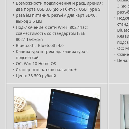
Возможности подключения и расширения:
3 (до
два порта USB 3.0 (до 5 Гбит/с), USB Type S
разъё
разъём питания, разъём для карт SDXC,
Подкл
выход 3,5 мм
станд
Подключение к сети Wi‑Fi: 802.11ac;
Blueto
совместимость со стандартом IEEE
Клави
802.11a/b/g/n
подсв
Bluetooth: Bluetooth 4.0
ОС: M
Клавиатура и трекпад: клавиатура с
Скане
подсветкой
Цена:
ОС: Win 10 Home OS
Сканер отпечатков пальцев: +
Цена: 33 500 рублей