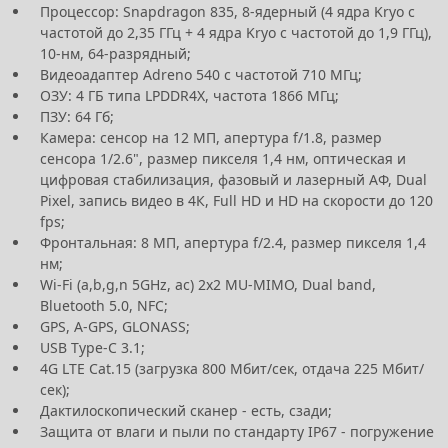
Процессор: Snapdragon 835, 8-ядерный (4 ядра Kryo с
частотой до 2,35 ГГц + 4 ядра Kryo с частотой до 1,9 ГГц),
10-нм, 64-разрядный;
Видеоадаптер Adreno 540 с частотой 710 МГц;
ОЗУ: 4 ГБ типа LPDDR4X, частота 1866 МГц;
ПЗУ: 64 Гб;
Камера: сенсор на 12 МП, апертура f/1.8, размер
сенсора 1/2.6", размер пикселя 1,4 нм, оптическая и
цифровая стабилизация, фазовый и лазерный АФ, Dual
Pixel, запись видео в 4К, Full HD и HD на скорости до 120
fps;
Фронтальная: 8 МП, апертура f/2.4, размер пикселя 1,4
нм;
Wi-Fi (a,b,g,n 5GHz, ac) 2х2 MU-MIMO, Dual band,
Bluetooth 5.0, NFC;
GPS, A-GPS, GLONASS;
USB Type-C 3.1;
4G LTE Cat.15 (загрузка 800 Мбит/сек, отдача 225 Мбит/
сек);
Дактилоскопический сканер - есть, сзади;
Защита от влаги и пыли по стандарту IP67 - погружение