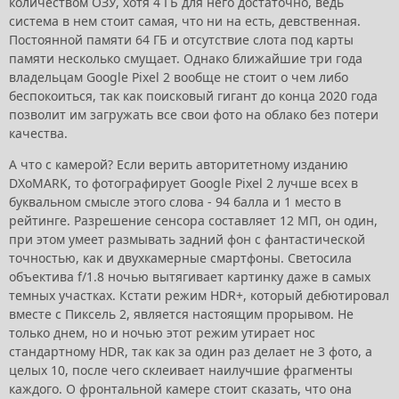
количеством ОЗУ, хотя 4 ГБ для него достаточно, ведь
система в нем стоит самая, что ни на есть, девственная.
Постоянной памяти 64 ГБ и отсутствие слота под карты
памяти несколько смущает. Однако ближайшие три года
владельцам Google Pixel 2 вообще не стоит о чем либо
беспокоиться, так как поисковый гигант до конца 2020 года
позволит им загружать все свои фото на облако без потери
качества.
А что с камерой? Если верить авторитетному изданию
DXoMARK, то фотографирует Google Pixel 2 лучше всех в
буквальном смысле этого слова - 94 балла и 1 место в
рейтинге. Разрешение сенсора составляет 12 МП, он один,
при этом умеет размывать задний фон с фантастической
точностью, как и двухкамерные смартфоны. Светосила
объектива f/1.8 ночью вытягивает картинку даже в самых
темных участках. Кстати режим HDR+, который дебютировал
вместе с Пиксель 2, является настоящим прорывом. Не
только днем, но и ночью этот режим утирает нос
стандартному HDR, так как за один раз делает не 3 фото, а
целых 10, после чего склеивает наилучшие фрагменты
каждого. О фронтальной камере стоит сказать, что она