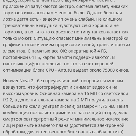
приложения запускаются быстро, система летает, никаких
тормозов или лагов замечено не было. Однако большая
ложка дегтя есть - видеочип очень слабый. Не слишком
требовательные игрушки чувствуют себя хорошо и не
тормозят, а вот что-то серьезное по типу танков лагает как
только может. Ситуацию спасают минимальные настройки
графики с отключением прорисовки теней, травы и прочих
элементов. С памятью все ОК: оперативной 4 ГБ,
постоянной 64 ГБ, карты памяти поддерживаются. В
синтетике цифры неплохие, но это за счет хорошей
оптимизации блока CPU - Antutu выдает около 75000 очков.
Huawei Nova 2i, без преувеличений, понравится многим
ввиду того, что фотографирует и снимает видео он на
высоком уровне. Основная камера на 16 МП со светосилой
f/2.2, а дополнительная камера на 2 МП получила очень
большие пиксели (ультрапиксели) размером 1,75 нм. Такая
комбинация позволяет применять настоящий (в пределах
смартфонов) портретный режим: минимальное искажение
лиц и размытие заднего плана (достигается электронной
обработки, для естественного боке очень слабая оптика).