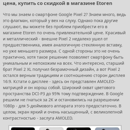
цена, купить со скидкой в магазине Etoren
Что мы знаем о смартфоне Google Pixel 2? Знаем много, ведь
это флагман, который у вех на слуху. Однако пока другие
слушают, вы можете без проблем приобрести его в
магазине Etoren по очень привлекательной цене. Красивый
и металлический - внешне Pixel 2 недалеко ушел от
предшественника, имея аналогичную стеклянную вставку,
но уже меньшего размера. С одной стороны это не очень
практично, хотя такое решение позволяет смартфону быть
уникальным и непохожим на всех. Что интересно, старший
брат Pixel 2 XL получил безрамочный дизайн, а вот Pixel 2
остался верным традициям и соотношению сторон дисплея
16:9. Кстати о дисплее - здесь он представлен AMOLED-
матрицей и он хорош собой. Широкий охват цветового
пространства DCI-P3 до 95% тому подтверждение. В Google
решили не гнаться за 2К и остановились на разрешении
1080р - для 5-дюймового аппарата этого предостаточно. В
целом, экран яркий и очень насыщенный, с великолепной
контрастностью - заслуга AMOLED.