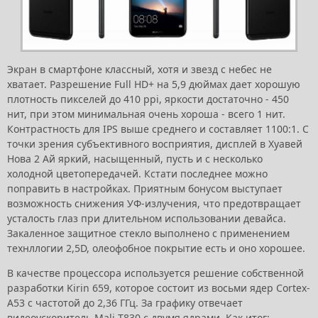
Экран в смартфоне классный, хотя и звезд с небес не
хватает. Разрешение Full HD+ на 5,9 дюймах дает хорошую
плотность пикселей до 410 ppi, яркости достаточно - 450
нит, при этом минимальная очень хороша - всего 1 нит.
Контрастность для IPS выше среднего и составляет 1100:1. С
точки зрения субъективного восприятия, дисплей в Хуавей
Нова 2 Ай яркий, насыщенный, пусть и с несколько
холодной цветопередачей. Кстати последнее можно
поправить в настройках. Приятным бонусом выступает
возможность снижения УФ-излучения, что предотвращает
усталость глаз при длительном использовании девайса.
Закаленное защитное стекло выполнено с применением
технллогии 2,5D, олеофобное покрытие есть и оно хорошее.
В качестве процессора используется решение собственной
разработки Kirin 659, которое состоит из восьми ядер Cortex-
A53 с частотой до 2,36 ГГц. За графику отвечает
видеоускоритель Mali-T830 с двумя ядрами. Как итог: