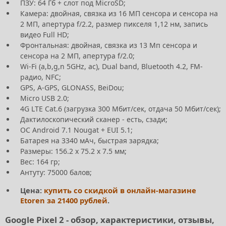
ПЗУ: 64 Гб + слот под MicroSD;
Камера: двойная, связка из 16 МП сенсора и сенсора на
2 МП, апертура f/2.2, размер пикселя 1,12 нм, запись
видео Full HD;
Фронтальная: двойная, связка из 13 Мп сенсора и
сенсора на 2 МП, апертура f/2.0;
Wi-Fi (a,b,g,n 5GHz, ac), Dual band, Bluetooth 4.2, FM-
радио, NFC;
GPS, A-GPS, GLONASS, BeiDou;
Micro USB 2.0;
4G LTE Cat.6 (загрузка 300 Мбит/сек, отдача 50 Мбит/сек);
Дактилоскопический сканер - есть, сзади;
ОС Android 7.1 Nougat + EUI 5.1;
Батарея на 3340 мАч, быстрая зарядка;
Размеры: 156.2 х 75.2 х 7.5 мм;
Вес: 164 гр;
Антуту: 75000 балов;
Цена:
купить со скидкой в онлайн-магазине
Etoren за 21400 рублей
.
Google Pixel 2 - обзор, характеристики, отзывы,