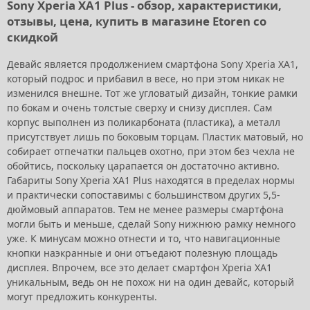
Sony Xperia XA1 Plus - обзор, характеристики,
отзывы, цена, купить в магазине Etoren со
скидкой
Девайс является продолжением смартфона Sony Xperia XA1,
который подрос и прибавил в весе, но при этом никак не
изменился внешне. Тот же угловатый дизайн, тонкие рамки
по бокам и очень толстые сверху и снизу дисплея. Сам
корпус выполнен из поликарбоната (пластика), а металл
присутствует лишь по боковым торцам. Пластик матовый, но
собирает отпечатки пальцев охотно, при этом без чехла не
обойтись, поскольку царапается он достаточно активно.
Габариты Sony Xperia XA1 Plus находятся в пределах нормы
и практически сопоставимы с большинством других 5,5-
дюймовый аппаратов. Тем не менее размеры смартфона
могли быть и меньше, сделай Sony нижнюю рамку немного
уже. К минусам можно отнести и то, что навигационные
кнопки наэкранные и они отъедают полезную площадь
дисплея. Впрочем, все это делает смартфон Xperia XA1
уникальным, ведь он не похож ни на один девайс, который
могут предложить конкуренты.