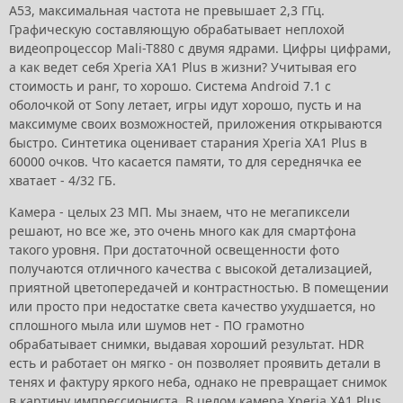
A53, максимальная частота не превышает 2,3 ГГц.
Графическую составляющую обрабатывает неплохой
видеопроцессор Mali-T880 с двумя ядрами. Цифры цифрами,
а как ведет себя Xperia XA1 Plus в жизни? Учитывая его
стоимость и ранг, то хорошо. Система Android 7.1 с
оболочкой от Sony летает, игры идут хорошо, пусть и на
максимуме своих возможностей, приложения открываются
быстро. Синтетика оценивает старания Xperia XA1 Plus в
60000 очков. Что касается памяти, то для середнячка ее
хватает - 4/32 ГБ.
Камера - целых 23 МП. Мы знаем, что не мегапиксели
решают, но все же, это очень много как для смартфона
такого уровня. При достаточной освещенности фото
получаются отличного качества с высокой детализацией,
приятной цветопередачей и контрастностью. В помещении
или просто при недостатке света качество ухудшается, но
сплошного мыла или шумов нет - ПО грамотно
обрабатывает снимки, выдавая хороший результат. HDR
есть и работает он мягко - он позволяет проявить детали в
тенях и фактуру яркого неба, однако не превращает снимок
в картину импрессиониста. В целом камера Xperia XA1 Plus