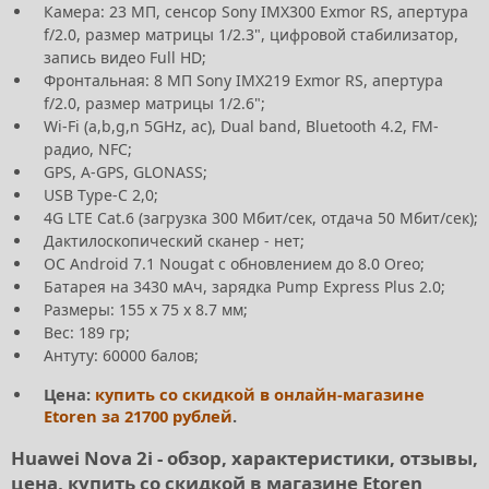
Камера: 23 МП, сенсор Sony IMX300 Exmor RS, апертура
f/2.0, размер матрицы 1/2.3", цифровой стабилизатор,
запись видео Full HD;
Фронтальная: 8 МП Sony IMX219 Exmor RS, апертура
f/2.0, размер матрицы 1/2.6";
Wi-Fi (a,b,g,n 5GHz, ac), Dual band, Bluetooth 4.2, FM-
радио, NFC;
GPS, A-GPS, GLONASS;
USB Type-C 2,0;
4G LTE Cat.6 (загрузка 300 Мбит/сек, отдача 50 Мбит/сек);
Дактилоскопический сканер - нет;
ОС Android 7.1 Nougat с обновлением до 8.0 Oreo;
Батарея на 3430 мАч, зарядка Pump Express Plus 2.0;
Размеры: 155 х 75 х 8.7 мм;
Вес: 189 гр;
Антуту: 60000 балов;
Цена:
купить со скидкой в онлайн-магазине
Etoren за 21700 рублей
.
Huawei Nova 2i - обзор, характеристики, отзывы,
цена, купить со скидкой в магазине Etoren