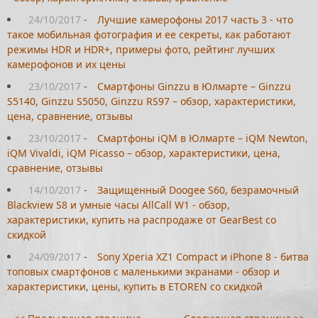
24/10/2017
-
Лучшие камерофоны 2017 часть 3 - что
такое мобильная фотография и ее секреты, как работают
режимы HDR и HDR+, примеры фото, рейтинг лучших
камерофонов и их цены
23/10/2017
-
Смартфоны Ginzzu в Юлмарте – Ginzzu
S5140, Ginzzu S5050, Ginzzu RS97 – обзор, характеристики,
цена, сравнение, отзывы
23/10/2017
-
Смартфоны iQM в Юлмарте – iQM Newton,
iQM Vivaldi, iQM Picasso – обзор, характеристики, цена,
сравнение, отзывы
14/10/2017
-
Защищенный Doogee S60, безрамочный
Blackview S8 и умные часы AllCall W1 - обзор,
характеристики, купить на распродаже от GearBest со
скидкой
24/09/2017
-
Sony Xperia XZ1 Compact и iPhone 8 - битва
топовых смартфонов с маленькими экранами - обзор и
характеристики, цены, купить в ETOREN со скидкой