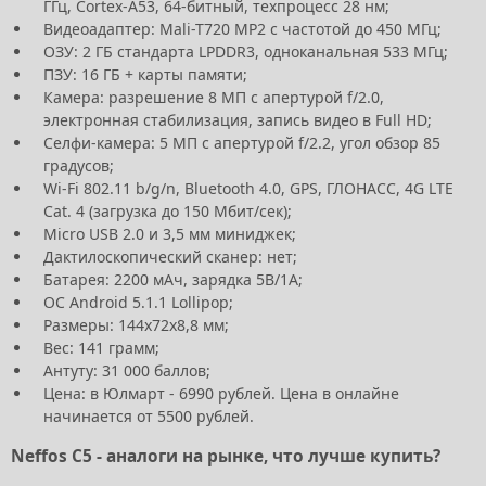
ГГц, Cortex-A53, 64-битный, техпроцесс 28 нм;
Видеоадаптер: Mali-T720 MP2 с частотой до 450 МГц;
ОЗУ: 2 ГБ стандарта LPDDR3, одноканальная 533 МГц;
ПЗУ: 16 ГБ + карты памяти;
Камера: разрешение 8 МП с апертурой f/2.0,
электронная стабилизация, запись видео в Full HD;
Селфи-камера: 5 МП с апертурой f/2.2, угол обзор 85
градусов;
Wi-Fi 802.11 b/g/n, Bluetooth 4.0, GPS, ГЛОНАСС, 4G LTE
Cat. 4 (загрузка до 150 Мбит/сек);
Micro USB 2.0 и 3,5 мм миниджек;
Дактилоскопический сканер: нет;
Батарея: 2200 мАч, зарядка 5В/1А;
ОС Android 5.1.1 Lollipop;
Размеры: 144x72x8,8 мм;
Вес: 141 грамм;
Антуту: 31 000 баллов;
Цена: в Юлмарт - 6990 рублей. Цена в онлайне
начинается от 5500 рублей.
Neffos C5 - аналоги на рынке, что лучше купить?