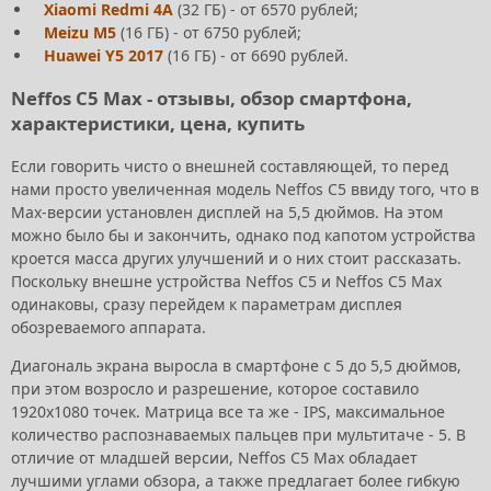
Xiaomi Redmi 4A
(32 ГБ) - от 6570 рублей;
Meizu M5
(16 ГБ) - от 6750 рублей;
Huawei Y5 2017
(16 ГБ) - от 6690 рублей.
Neffos C5 Max - отзывы, обзор смартфона,
характеристики, цена, купить
Если говорить чисто о внешней составляющей, то перед
нами просто увеличенная модель Neffos C5 ввиду того, что в
Max-версии установлен дисплей на 5,5 дюймов. На этом
можно было бы и закончить, однако под капотом устройства
кроется масса других улучшений и о них стоит рассказать.
Поскольку внешне устройства Neffos C5 и Neffos C5 Max
одинаковы, сразу перейдем к параметрам дисплея
обозреваемого аппарата.
Диагональ экрана выросла в смартфоне с 5 до 5,5 дюймов,
при этом возросло и разрешение, которое составило
1920х1080 точек. Матрица все та же - IPS, максимальное
количество распознаваемых пальцев при мультитаче - 5. В
отличие от младшей версии, Neffos C5 Max обладает
лучшими углами обзора, а также предлагает более гибкую