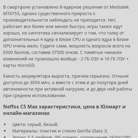
В смартфоне установлено 8-ядерное решение от Mediatek
MT6753, однако существенного прироста к
производительности наблюдать не приходится. Нет,
работает все более или менее быстро, игры также идут
хорошо, но синтетика сигнализирует о том, что толку от
дополнительных 4 ядер в блоке CPU и одного ядра в блоке
GPU очень мало. Судите сами, мощность возросла всего на
6500 баллов, составив 37500 очков. С памятью никаких
изменений не произошло вообще - 2 ГБ ОЗУ и 16 ГБ ПЗУ +
карты microSD.
Емкость аккумулятора выроста, причем серьезно. Отныне
доступно до 3054 мАч, а вместе с этим и до полутора дней
автономности при активной нагрузке, и до двух ней работы
при среднем использовании.
Neffos C5 Max характеристики, цена в Юлмарт и
онлайн-магазинах
Цвета: серый, белый;
Материалы: пластик и стекло Gorilla Glass 3;
Экран: 5,5 дюймов, IPS-панель, разрешение 1920х1080