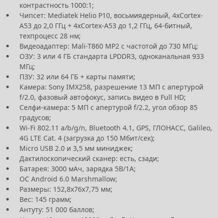
контрастность 1000:1;
Чипсет: Mediatek Helio P10, восьмиядерный, 4хCortex-
A53 до 2,0 ГГц + 4хCortex-A53 до 1,2 ГГц, 64-битный,
техпроцесс 28 нм;
Видеоадаптер: Mali-T860 MP2 с частотой до 730 МГц;
ОЗУ: 3 или 4 ГБ стандарта LPDDR3, одноканальная 933
МГц;
ПЗУ: 32 или 64 ГБ + карты памяти;
Камера: Sony IMX258, разрешение 13 МП с апертурой
f/2.0, фазовый автофокус, запись видео в Full HD;
Селфи-камера: 5 МП с апертурой f/2.2, угол обзор 85
градусов;
Wi-Fi 802.11 a/b/g/n, Bluetooth 4.1, GPS, ГЛОНАСС, Galileo,
4G LTE Cat. 4 (загрузка до 150 Мбит/сек);
Micro USB 2.0 и 3,5 мм миниджек;
Дактилоскопический сканер: есть, сзади;
Батарея: 3000 мАч, зарядка 5В/1А;
ОС Android 6.0 Marshmallow;
Размеры: 152,8x76x7,75 мм;
Вес: 145 грамм;
Антуту: 51 000 баллов;