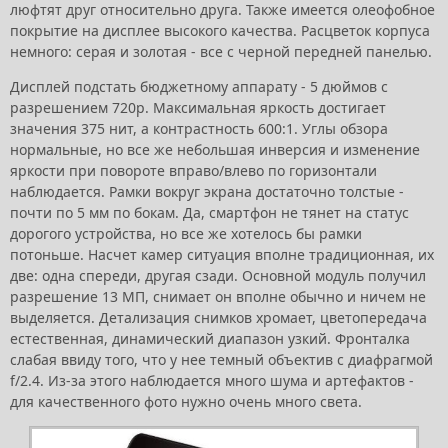
люфтят друг относительно друга. Также имеется олеофобное
покрытие на дисплее высокого качества. Расцветок корпуса
немного: серая и золотая - все с черной передней панелью.
Дисплей подстать бюджетному аппарату - 5 дюймов с
разрешением 720р. Максимальная яркость достигает
значения 375 нит, а контрастность 600:1. Углы обзора
нормальные, но все же небольшая инверсия и изменение
яркости при повороте вправо/влево по горизонтали
наблюдается. Рамки вокруг экрана достаточно толстые -
почти по 5 мм по бокам. Да, смартфон не тянет на статус
дорогого устройства, но все же хотелось бы рамки
потоньше. Насчет камер ситуация вполне традиционная, их
две: одна спереди, другая сзади. Основной модуль получил
разрешение 13 МП, снимает он вполне обычно и ничем не
выделяется. Детализация снимков хромает, цветопередача
естественная, динамический диапазон узкий. Фронталка
слабая ввиду того, что у нее темный объектив с диафрагмой
f/2.4. Из-за этого наблюдается много шума и артефактов -
для качественного фото нужно очень много света.