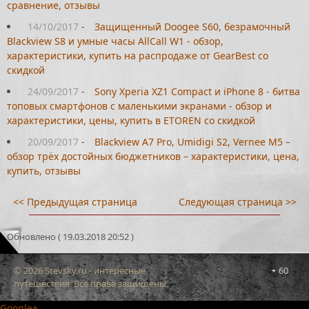
сравнение, отзывы
14/10/2017
-
Защищенный Doogee S60, безрамочный
Blackview S8 и умные часы AllCall W1 - обзор,
характеристики, купить на распродаже от GearBest со
скидкой
24/09/2017
-
Sony Xperia XZ1 Compact и iPhone 8 - битва
топовых смартфонов с маленькими экранами - обзор и
характеристики, цены, купить в ETOREN со скидкой
20/09/2017
-
Blackview A7 Pro, Umidigi S2, Vernee M5 –
обзор трёх достойных бюджетников – характеристики, цена,
купить, отзывы
<< Предыдущая страница
Следующая страница >>
Обновлено ( 19.03.2018 20:52 )
© 2026 Stevsky.ru - интересные
60
путешествия. Все права защищены.
Google+