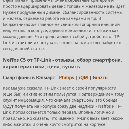
к флагманам применимы очень серьезные критерии и
просто нафаршировать девайс топовым железом не выйдет.
Нужен продуманный дизайн, сбалансированность системы
и железа, серьезная работа на камерами и т.д. В
бюджетниках же главное не слишком топорный внешний
вид, металл в корпусе, адекватное железо и чтоб жил как
можно дольше. Что представляют собой устройства от TP-
Link и стоит ли их покупать - ответ на все это вы найдете в
сегодняшней статье.
Neffos C5 от TP-Link - отзывы, обзор смартфона,
характеристики, цена, купить
Смартфоны в Юлмарт -
Philips
|
iQM
|
Ginzzu
Как мы уже сказали, TP-Link знает о своей популярности
(еще бы!) и активно этим пользуется. Подтверждением тому
служит информация, что сначала смартфоны это бренда
будут получать на корпусе сразу две надписи - Neffos и TP-
Link, потом останется только первая. Вполне логично и
правильно, но сказать, что именно TP-Link вызывает какой-
либо ажиотаж и очень круто смотрится на корпусе