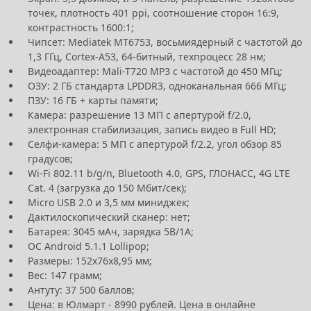
точек, плотность 401 ppi, соотношение сторон 16:9,
контрастность 1600:1;
Чипсет: Mediatek MT6753, восьмиядерный с частотой до
1,3 ГГц, Cortex-A53, 64-битный, техпроцесс 28 нм;
Видеоадаптер: Mali-T720 MP3 с частотой до 450 МГц;
ОЗУ: 2 ГБ стандарта LPDDR3, одноканальная 666 МГц;
ПЗУ: 16 ГБ + карты памяти;
Камера: разрешение 13 МП с апертурой f/2.0,
электронная стабилизация, запись видео в Full HD;
Селфи-камера: 5 МП с апертурой f/2.2, угол обзор 85
градусов;
Wi-Fi 802.11 b/g/n, Bluetooth 4.0, GPS, ГЛОНАСС, 4G LTE
Cat. 4 (загрузка до 150 Мбит/сек);
Micro USB 2.0 и 3,5 мм миниджек;
Дактилоскопический сканер: нет;
Батарея: 3045 мАч, зарядка 5В/1А;
ОС Android 5.1.1 Lollipop;
Размеры: 152x76x8,95 мм;
Вес: 147 грамм;
Антуту: 37 500 баллов;
Цена: в Юлмарт - 8990 рублей. Цена в онлайне