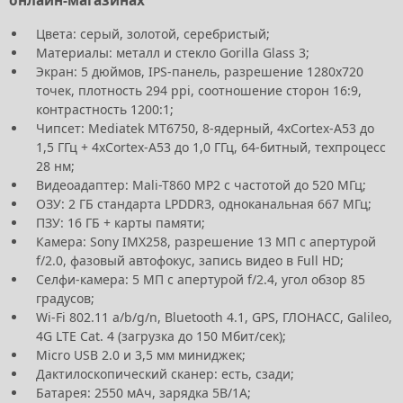
онлайн-магазинах
Цвета: серый, золотой, серебристый;
Материалы: металл и стекло Gorilla Glass 3;
Экран: 5 дюймов, IPS-панель, разрешение 1280х720
точек, плотность 294 ppi, соотношение сторон 16:9,
контрастность 1200:1;
Чипсет: Mediatek MT6750, 8-ядерный, 4хCortex-A53 до
1,5 ГГц + 4хCortex-A53 до 1,0 ГГц, 64-битный, техпроцесс
28 нм;
Видеоадаптер: Mali-T860 MP2 с частотой до 520 МГц;
ОЗУ: 2 ГБ стандарта LPDDR3, одноканальная 667 МГц;
ПЗУ: 16 ГБ + карты памяти;
Камера: Sony IMX258, разрешение 13 МП с апертурой
f/2.0, фазовый автофокус, запись видео в Full HD;
Селфи-камера: 5 МП с апертурой f/2.4, угол обзор 85
градусов;
Wi-Fi 802.11 a/b/g/n, Bluetooth 4.1, GPS, ГЛОНАСС, Galileo,
4G LTE Cat. 4 (загрузка до 150 Мбит/сек);
Micro USB 2.0 и 3,5 мм миниджек;
Дактилоскопический сканер: есть, сзади;
Батарея: 2550 мАч, зарядка 5В/1А;