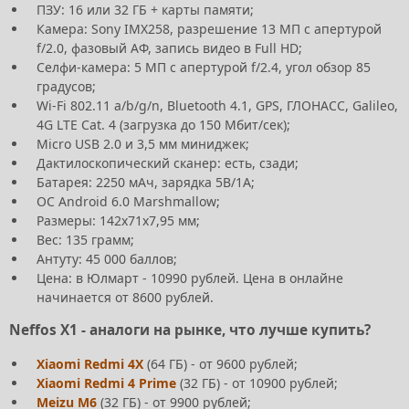
ПЗУ: 16 или 32 ГБ + карты памяти;
Камера: Sony IMX258, разрешение 13 МП с апертурой
f/2.0, фазовый АФ, запись видео в Full HD;
Селфи-камера: 5 МП с апертурой f/2.4, угол обзор 85
градусов;
Wi-Fi 802.11 a/b/g/n, Bluetooth 4.1, GPS, ГЛОНАСС, Galileo,
4G LTE Cat. 4 (загрузка до 150 Мбит/сек);
Micro USB 2.0 и 3,5 мм миниджек;
Дактилоскопический сканер: есть, сзади;
Батарея: 2250 мАч, зарядка 5В/1А;
ОС Android 6.0 Marshmallow;
Размеры: 142x71x7,95 мм;
Вес: 135 грамм;
Антуту: 45 000 баллов;
Цена: в Юлмарт - 10990 рублей. Цена в онлайне
начинается от 8600 рублей.
Neffos X1 - аналоги на рынке, что лучше купить?
Xiaomi Redmi 4X
(64 ГБ) - от 9600 рублей;
Xiaomi Redmi 4 Prime
(32 ГБ) - от 10900 рублей;
Meizu M6
(32 ГБ) - от 9900 рублей;