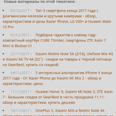
Новые материалы по этой тематике:
03/12/2017
-
Топ-3 смартфона конца 2017 года с
флагманским железом и крутыми камерами - обзор,
характеристики и цены Razer Phone, LG V30+ и Huawei Mate
10 Pro
01/12/2017
-
Подборка гаджетов к новому году -
компактный ноутбук CUBE Thinker, смартфоны ZTE Axon 7
Mini и Bluboo S1
23/11/2017
-
Xiaomi Redmi Note 5A (2/16), Ulefone Mix 4G
и Xiaomi Mi TV 4A (32") - скидки на товары к Черной пятнице
на GearBest, купить со скидкой
14/11/2017
-
5 интересных альтернатив iPhone X конца
2017 года - От Razer Phone до Xiaomi Mi Mix 2 - обзор и
характеристики, цены
11/11/2017
-
Huawei Honor 9, Xiaomi Mi Note 3, ZTE Axon
7 - большие скидки от GearBest в честь праздника 11.11 -
обзор и характеристики, купить дешево
10/11/2017
-
OnePlus 5, Xiaomi Mi6 и Redmi Note 4X -
обзор трех отличных смартфонов, характеристики, купить со