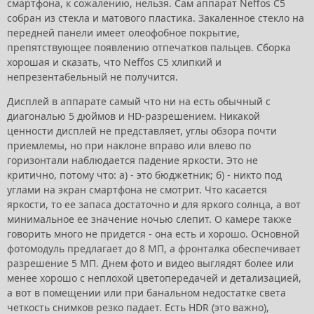
смартфона, к сожалению, нельзя. Сам аппарат Neffos C5
собран из стекла и матового пластика. Закаленное стекло на
передней панели имеет олеофобное покрытие,
препятствующее появлению отпечатков пальцев. Сборка
хорошая и сказать, что Neffos C5 хлипкий и
непрезентабельный не получится.
Дисплей в аппарате самый что ни на есть обычный с
диагональю 5 дюймов и HD-разрешением. Никакой
ценности дисплей не представляет, углы обзора почти
приемлемы, но при наклоне вправо или влево по
горизонтали наблюдается падение яркости. Это не
критично, потому что: a) - это бюджетник; б) - никто под
углами на экран смартфона не смотрит. Что касается
яркости, то ее запаса достаточно и для яркого солнца, а вот
минимальное ее значение ночью слепит. О камере также
говорить много не придется - она есть и хорошо. Основной
фотомодуль предлагает до 8 МП, а фронталка обеспечивает
разрешение 5 МП. Днем фото и видео выглядят более или
менее хорошо с неплохой цветопередачей и детализацией,
а вот в помещении или при банальном недостатке света
четкость снимков резко падает. Есть HDR (это важно),