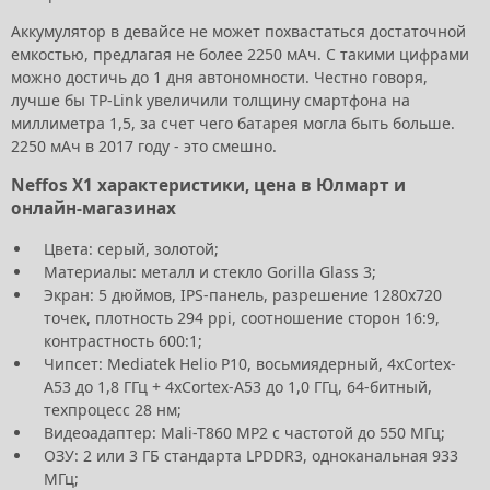
Аккумулятор в девайсе не может похвастаться достаточной
емкостью, предлагая не более 2250 мАч. С такими цифрами
можно достичь до 1 дня автономности. Честно говоря,
лучше бы TP-Link увеличили толщину смартфона на
миллиметра 1,5, за счет чего батарея могла быть больше.
2250 мАч в 2017 году - это смешно.
Neffos X1 характеристики, цена в Юлмарт и
онлайн-магазинах
Цвета: серый, золотой;
Материалы: металл и стекло Gorilla Glass 3;
Экран: 5 дюймов, IPS-панель, разрешение 1280х720
точек, плотность 294 ppi, соотношение сторон 16:9,
контрастность 600:1;
Чипсет: Mediatek Helio P10, восьмиядерный, 4хCortex-
A53 до 1,8 ГГц + 4хCortex-A53 до 1,0 ГГц, 64-битный,
техпроцесс 28 нм;
Видеоадаптер: Mali-T860 MP2 с частотой до 550 МГц;
ОЗУ: 2 или 3 ГБ стандарта LPDDR3, одноканальная 933
МГц;