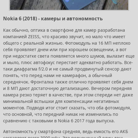
Nokia 6 (2018) - камеры и автономность
Как обычно, оптика в смартфоне для камер разработана
компанией ZEISS, что красиво звучит, но мало что имеет
общего с реальной жизнью. Фотомодуль на 16 МП неплохо
себя проявляет днем или при хорошем освещении, а вот
при недостатке света появляется много шумов, вылазит еще
и мыло, плюс автофокус перестает адекватно работать. Все-
таки диафрагма f/2.0 и не самый продвинутый сенсор дают
понять, что перед нами не камерафон, а обычный
середнячок. Фронталка также отлично проявляет себя днем
и 8 МП дают достаточную детализацию. Вечером передняя
камера резко теряет в качестве, при этом спереди нет даже
минимальной вспышки для компенсации негативных
моментов. Подводя итог стоит сказать, что оба фотомодуля,
что основной, что передний никак не изменились по
сравнению с таковыми в Nokia 6 2017 года выпуска.
Автономность у смартфона средняя, ведь емкость его АКБ
составляет всего 3000 мАч. Это полноценный один день