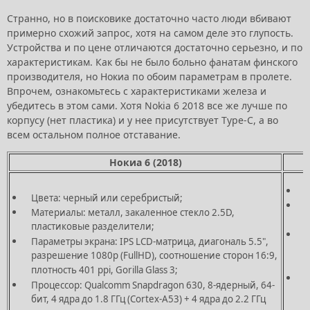
Странно, но в поисковике достаточно часто люди вбивают
примерно схожий запрос, хотя на самом деле это глупость.
Устройства и по цене отличаются достаточно серьезно, и по
характеристикам. Как бы не было больно фанатам финского
производителя, но Нокиа по обоим параметрам в пролете.
Впрочем, ознакомьтесь с характеристиками железа и
убедитесь в этом сами. Хотя Nokia 6 2018 все же лучше по
корпусу (нет пластика) и у нее присутствует Type-C, а во
всем остальном полное отставание.
Нокиа 6 (2018)
Цвета: черный или серебристый;
М
Материалы: металл, закаленное стекло 2.5D,
пластиковые разделители;
П
Параметры экрана: IPS LCD-матрица, диагональ 5.5",
р
разрешение 1080р (FullHD), соотношение сторон 16:9,
п
плотность 401 ppi, Gorilla Glass 3;
Процессор: Qualcomm Snapdragon 630, 8-ядерный, 64-
б
бит, 4 ядра до 1.8 ГГц (Cortex-A53) + 4 ядра до 2.2 ГГц
2