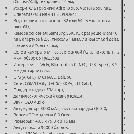
(Cortex-A53), техпроцесс 14 нм;
У
Ускоритель графики: Adreno 508, частота 550 МГц;
О
Оперативка: 3 или 4 ГБ LPDDR4;
Внутренний накопитель: 32 или 64 ГБ + карточки
m
microSD;
К
Камера основная: Samsung S5K3P3 с разрешением 16
f
МП, апертура f/2.0, пиксель 1 мкм, линзы от Carl Zeiss,
А
фазовый АФ, вспышка;
Селфи-камера: 8 МП со светосилой f/2.0, пиксель 1,12
С
мкм, обзор 85 градусов;
1
Интерфейсы: Wi-Fi, Bluetooth 5.0, NFC, USB Type-C, 3.5
И
мм для гарнитуры;
GPS (A-GPS), ГЛОНАСС, BeiDou;
G
Сети: GSM/EDGE, UMTS/HSDPA, LTE Cat.4;
С
Поддержка двух SIM-карт;
Дактилоскопический сканер (сзади);
Звук: OZO Audio
Аккумулятор: 3000 мАч, быстрая зарядка QC 3.0;
А
Версия ОС: Андроид 8.0 Oreo;
В
Размеры: 148.8 x 75.8 x 8.15 мм
Р
Антуту: около 90000 баллов;
А
Цена: 15000 рублей за младшую версию (в среднем