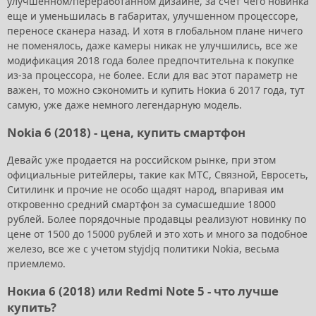
улучшенном/переработанном дизайне, за счет чего новинка
еще и уменьшилась в габаритах, улучшенном процессоре,
переносе сканера назад. И хотя в глобальном плане ничего
не поменялось, даже камеры никак не улучшились, все же
модификация 2018 года более предпочтительна к покупке
из-за процессора, не более. Если для вас этот параметр не
важен, то можно сэкономить и купить Нокиа 6 2017 года, тут
самую, уже даже немного легендарную модель.
Nokia 6 (2018) - цена, купить смартфон
Девайс уже продается на российском рынке, при этом
официальные ритейлеры, такие как MTC, Связной, Евросеть,
Ситилинк и прочие не особо щадят народ, впаривая им
откровенно средний смартфон за сумасшедшие 18000
рублей. Более порядочные продавцы реализуют новинку по
цене от 1500 до 15000 рублей и это хоть и много за подобное
железо, все же с учетом styjdjq политики Nokia, весьма
приемлемо.
Нокиа 6 (2018) или Redmi Note 5 - что лучше
купить?