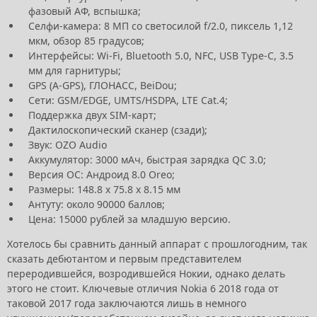
фазовый АФ, вспышка;
Селфи-камера: 8 МП со светосилой f/2.0, пиксель 1,12
мкм, обзор 85 градусов;
Интерфейсы: Wi-Fi, Bluetooth 5.0, NFC, USB Type-C, 3.5
мм для гарнитуры;
GPS (A-GPS), ГЛОНАСС, BeiDou;
Сети: GSM/EDGE, UMTS/HSDPA, LTE Cat.4;
Поддержка двух SIM-карт;
Дактилоскопический сканер (сзади);
Звук: OZO Audio
Аккумулятор: 3000 мАч, быстрая зарядка QC 3.0;
Версия ОС: Андроид 8.0 Oreo;
Размеры: 148.8 x 75.8 x 8.15 мм
Антуту: около 90000 баллов;
Цена: 15000 рублей за младшую версию.
Хотелось бы сравнить данный аппарат с прошлогодним, так
сказать дебютантом и первым представителем
переродившейся, возродившейся Нокии, однако делать
этого не стоит. Ключевые отличия Nokia 6 2018 года от
таковой 2017 года заключаются лишь в немного