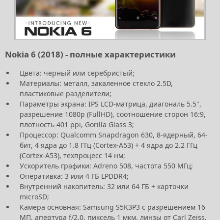
Nokia 6 (2018) - полные характеристики
Цвета: черный или серебристый;
Материалы: металл, закаленное стекло 2.5D,
пластиковые разделители;
Параметры экрана: IPS LCD-матрица, диагональ 5.5",
разрешение 1080р (FullHD), соотношение сторон 16:9,
плотность 401 ppi, Gorilla Glass 3;
Процессор: Qualcomm Snapdragon 630, 8-ядерный, 64-
бит, 4 ядра до 1.8 ГГц (Cortex-A53) + 4 ядра до 2.2 ГГц
(Cortex-A53), техпроцесс 14 нм;
Ускоритель графики: Adreno 508, частота 550 МГц;
Оперативка: 3 или 4 ГБ LPDDR4;
Внутренний накопитель: 32 или 64 ГБ + карточки
microSD;
Камера основная: Samsung S5K3P3 с разрешением 16
МП, апертура f/2.0, пиксель 1 мкм, линзы от Carl Zeiss,