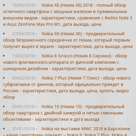
18/05/2018
-
Nokia X6 (Нокиа Х6) 2018 - полный обзор
отличного смартфона с мощным железом и премиальным
внешним видом - характеристики, сравнение с Redmi Note 5
и Asus ZenFone Max Pro M1, дата выхода, цена
27/04/2018
-
Nokia X6 (Нокиа Х6) - предварительный
обзор безрамочного середнячка от Нокиа, который первым
получит вырез в экране - характеристики, дата выхода, цена
13/02/2018
-
Nokia 8 Sirocco (Нокия 8 Сирокко) - обзор
нового флагманского аппарата от финской компании с
шикарным дизайном - характеристики, дата выхода, цена
09/02/2018
-
Nokia 7 Plus (Нокия 7 Плюс) - обзор нового
субфлагмана от финнов, который официально приедет в
Россию - характеристики, дата выхода, цена, купить, видео
обзор
30/01/2018
-
Nokia 10 (Нокиа 10) - предварительный
обзор смартфона с двойной камерой и пятью сменными
объективами - характеристики и дата выхода
25/01/2018
-
Nokia на выставке MWC 2018 в Барселоне
– какие смартфоны покажет – Nokia 9, Nokia 7 Plus, Nokia 4,