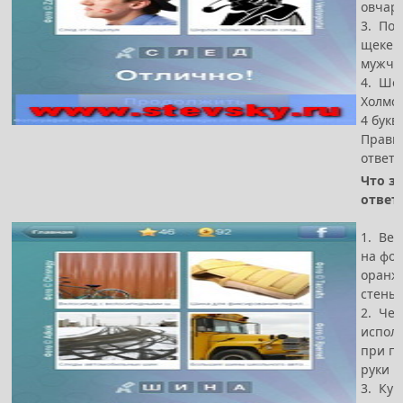
овчар
3. Поц
щеке у
мужч
4. Ше
Холмс
4 букв
Прави
ответ 
Что за
ответ
1. Вел
на фо
оранж
стены
2. Чех
испол
при п
руки
3. Куч