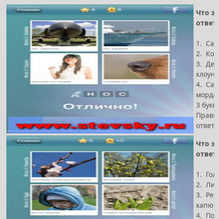
Что за
ответ
1. Сам
2. Кор
3. Дев
клоун
4. Саб
морда
3 букв
Прави
ответ 
Что за
ответ
1. Гол
2. Лис
3. Реб
капюш
4. Поб