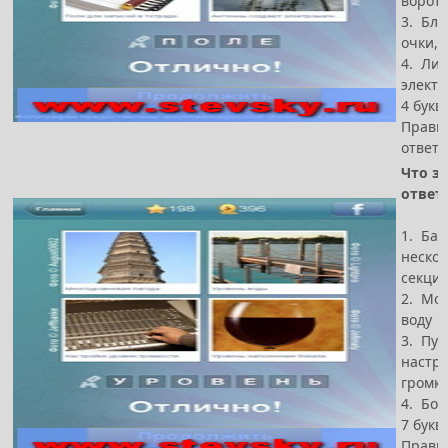
ворота
3. Бло
очки, 
4. Ли
элект
4 букв
Прави
ответ 
Что за
ответ
1. Ба
нескол
секци
2. Мос
воду
3. Пул
настр
громк
4. Бок
7 букв
Прави