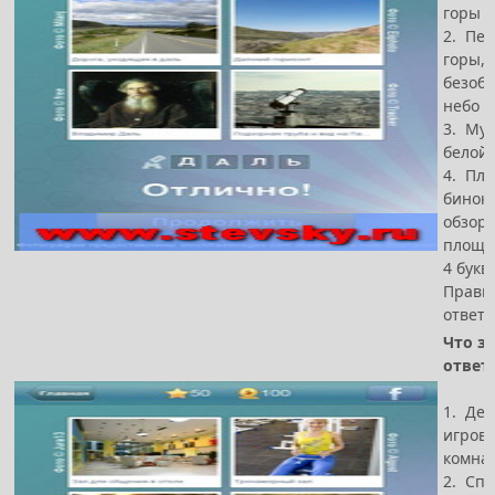
горы
2. Пей
горы,
безоб
небо
3. Муж
белой
4. Пл
бинокл
обзор
площа
4 букв
Прави
ответ 
Что за
ответ
1. Дет
игров
комна
2. Сп