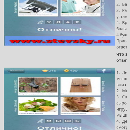
2. Ба
3. Рак
устано
4. Вра
больн
4 букв
Прави
ответ 
Что за
ответ
1. Лет
мышь 
вниз г
2. Мы
3. Сал
сыром
игруш
мышк
4. Де
смотри