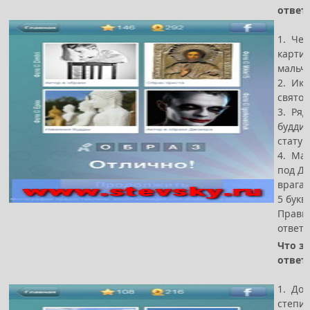
ответ
1. Чер
картин
мальч
2. Ико
святой
3. Ряд
буддис
стату
4. Ма
под Дж
врага 
5 букв
Прави
ответ 
Что за
ответ
1. Дор
степи,