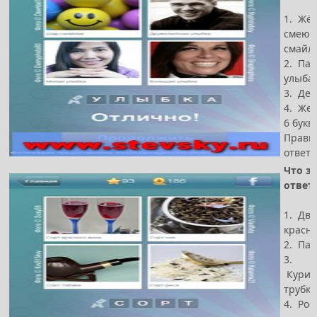
1. Жё
смеющ
смайл
2. Па
улыба
3. Де
4. Же
6 букв
Прави
ответ 
Что за
ответ
1. Два
красно
2. Пак
3.
Курит
трубка
4. Рос