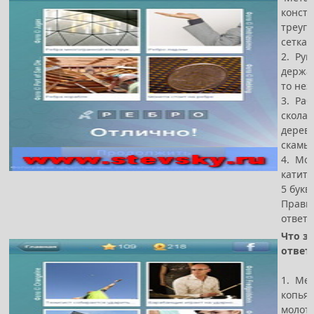
констр
треуго
сетка
2. Рук
держа
то не
3. Раб
скола
дерев
скамь
4. Мо
катитс
5 букв
Прави
ответ 
Что за
ответ
1. Ме
копья 
молот