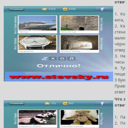
ответ
1. Кор
яхта, 
2. Ка
стена 
мален
чёрны
отвер
3. На
часы
4. Тун
пещер
3 букв
Прави
ответ 
Что за
ответ
1. Па
2. Пл