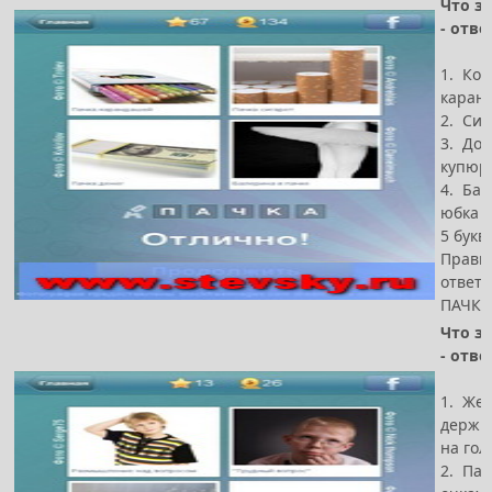
Что за
- отве
1. Кор
каран
2. Си
3. Дол
купюр
4. Бал
юбка
5 букв
Прави
ответ -
ПАЧКА
Что за
- отве
1. Же
держит
на гол
2. Пар