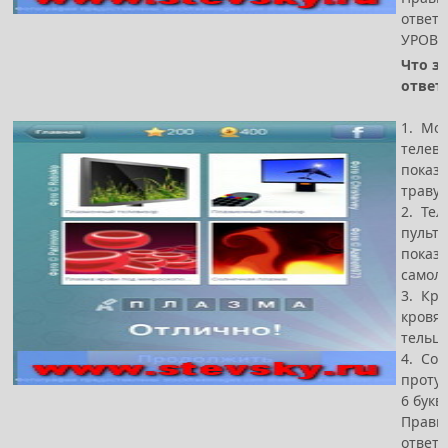
ответ -
УРОВЕ
Что за
ответ
1. Мо
телеви
показ
траву
2. Тел
пульт,
показ
самол
3. Кр
кровя
тельц
4. Со
проту
6 букв
Прави
ответ