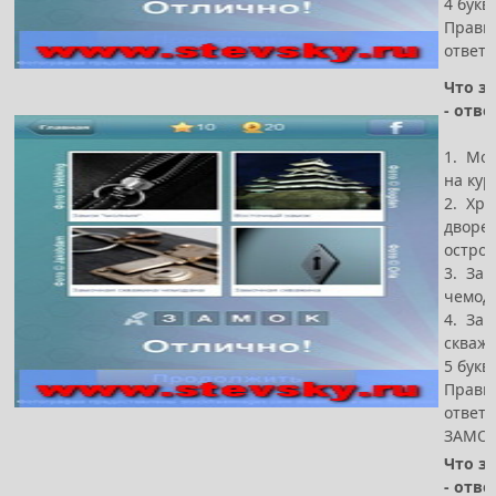
4 букв
Прави
ответ 
Что за
- отве
1. Мо
на кур
2. Хра
дворе
остро
3. За
чемод
4. За
скваж
5 букв
Прави
ответ -
ЗАМО
Что за
- отве