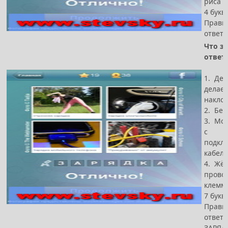
риса
4 букв
Прави
ответ 
Что за
ответ
1. Де
делает
накло
2. Бен
3. Мо
с
подкл
кабел
4. Жё
провод
клемм
7 букв
Прави
ответ -
ЗАРЯД