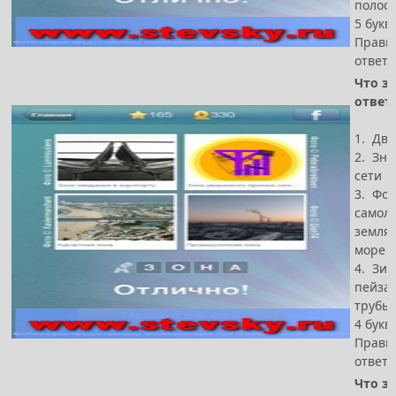
полоск
5 букв
Прави
ответ 
Что за
ответ
1. Два
2. Зна
сети
3. Фот
самолё
земля,
море
4. Зи
пейзаж
трубы
4 букв
Прави
ответ 
Что за