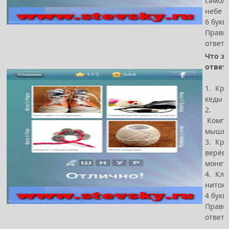
самол
небе
6 букв
Прави
ответ 
Что за
ответ
1. Кро
кеды
2.
Компь
мышь,
3. Кра
верёво
монет
4. Клу
ниток
4 букв
Прави
ответ 