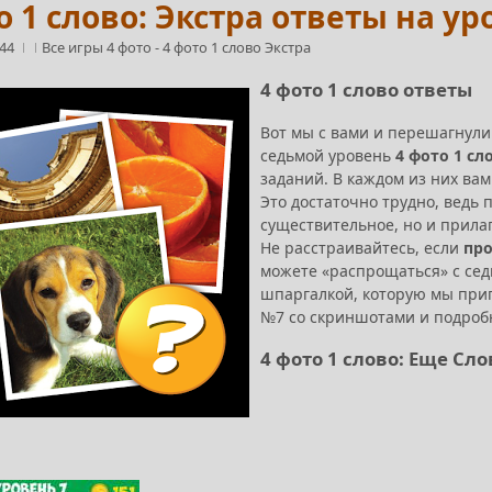
о 1 слово: Экстра ответы на ур
:44
Все игры 4 фото
-
4 фото 1 слово Экстра
4 фото 1 слово ответы
Вот мы с вами и перешагнул
седьмой уровень
4 фото 1 сл
заданий. В каждом из них вам
Это достаточно трудно, ведь
существительное, но и прилаг
Не расстраивайтесь, если
про
можете «распрощаться» с сед
шпаргалкой, которую мы приг
№7 со скриншотами и подроб
4 фото 1 слово: Еще Сл